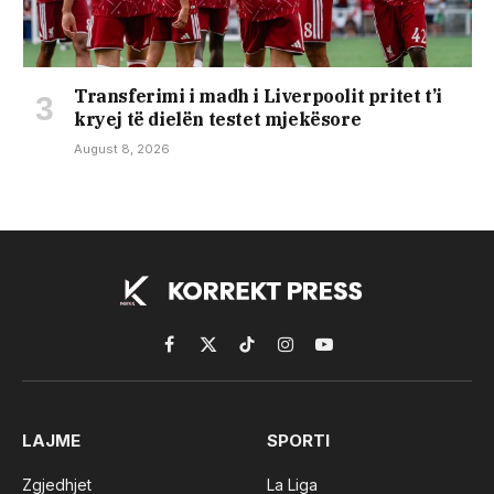
Transferimi i madh i Liverpoolit pritet t’i
kryej të dielën testet mjekësore
August 8, 2026
Facebook
X
TikTok
Instagram
YouTube
(Twitter)
LAJME
SPORTI
Zgjedhjet
La Liga