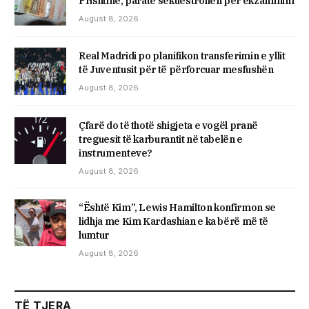
Prishtinë, paratë sekuestrohen për ekzaminim
August 8, 2026
Real Madridi po planifikon transferimin e yllit
të Juventusit për të përforcuar mesfushën
August 8, 2026
Çfarë do të thotë shigjeta e vogël pranë
treguesit të karburantit në tabelën e
instrumenteve?
August 8, 2026
“Është Kim”, Lewis Hamilton konfirmon se
lidhja me Kim Kardashian e ka bërë më të
lumtur
August 8, 2026
TË TJERA