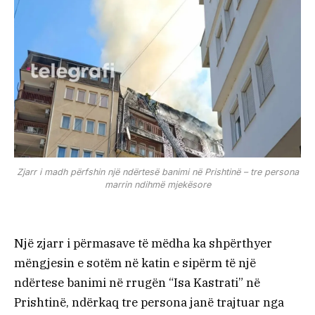
Zjarr i madh përfshin një ndërtesë banimi në Prishtinë – tre persona
marrin ndihmë mjekësore
Një zjarr i përmasave të mëdha ka shpërthyer
mëngjesin e sotëm në katin e sipërm të një
ndërtese banimi në rrugën “Isa Kastrati” në
Prishtinë, ndërkaq tre persona janë trajtuar nga