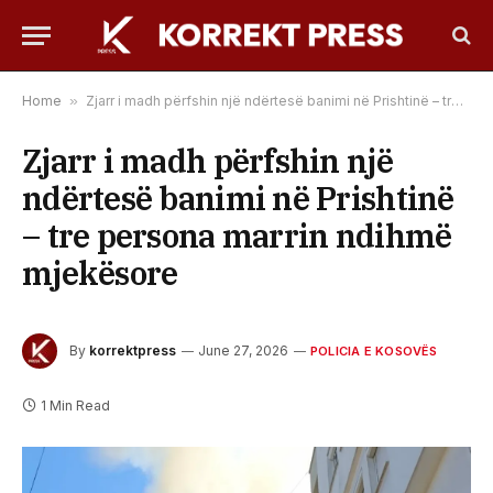
Home
»
Zjarr i madh përfshin një ndërtesë banimi në Prishtinë – tre persona marrin ndihmë mjekësore
Zjarr i madh përfshin një
ndërtesë banimi në Prishtinë
– tre persona marrin ndihmë
mjekësore
By
korrektpress
June 27, 2026
POLICIA E KOSOVËS
1 Min Read