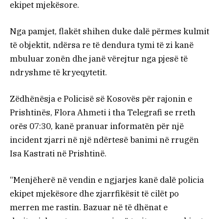
ekipet mjekësore.
Nga pamjet, flakët shihen duke dalë përmes kulmit
të objektit, ndërsa re të dendura tymi të zi kanë
mbuluar zonën dhe janë vërejtur nga pjesë të
ndryshme të kryeqytetit.
Zëdhënësja e Policisë së Kosovës për rajonin e
Prishtinës, Flora Ahmeti i tha Telegrafi se rreth
orës 07:30, kanë pranuar informatën për një
incident zjarri në një ndërtesë banimi në rrugën
Isa Kastrati në Prishtinë.
“Menjëherë në vendin e ngjarjes kanë dalë policia
ekipet mjekësore dhe zjarrfikësit të cilët po
merren me rastin. Bazuar në të dhënat e