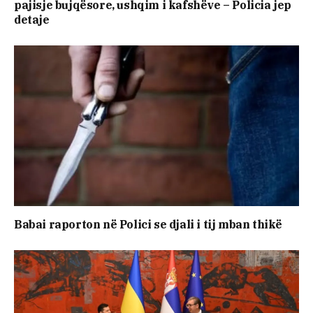
pajisje bujqësore, ushqim i kafshëve – Policia jep
detaje
Babai raporton në Polici se djali i tij mban thikë