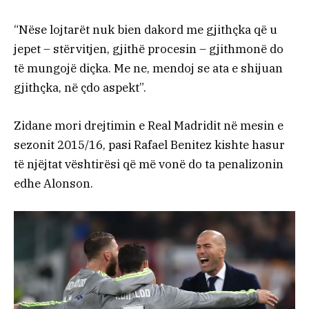
“Nëse lojtarët nuk bien dakord me gjithçka që u
jepet – stërvitjen, gjithë procesin – gjithmonë do
të mungojë diçka. Me ne, mendoj se ata e shijuan
gjithçka, në çdo aspekt”.
Zidane mori drejtimin e Real Madridit në mesin e
sezonit 2015/16, pasi Rafael Benitez kishte hasur
të njëjtat vështirësi që më vonë do ta penalizonin
edhe Alonson.