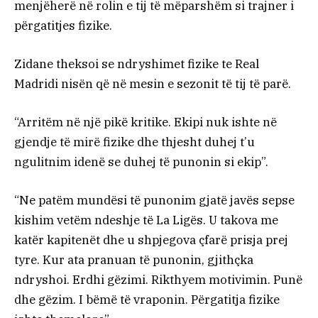
menjëherë në rolin e tij të mëparshëm si trajner i
përgatitjes fizike.
Zidane theksoi se ndryshimet fizike te Real
Madridi nisën që në mesin e sezonit të tij të parë.
“Arritëm në një pikë kritike. Ekipi nuk ishte në
gjendje të mirë fizike dhe thjesht duhej t’u
ngulitnim idenë se duhej të punonin si ekip”.
“Ne patëm mundësi të punonim gjatë javës sepse
kishim vetëm ndeshje të La Ligës. U takova me
katër kapitenët dhe u shpjegova çfarë prisja prej
tyre. Kur ata pranuan të punonin, gjithçka
ndryshoi. Erdhi gëzimi. Rikthyem motivimin. Punë
dhe gëzim. I bëmë të vraponin. Përgatitja fizike