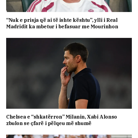
“Nuk e prisja që ai të ishte kështu”, ylli i Real
Madridit ka mbetur i befasuar me Mourinhon
Chelsea e “shkatërron” Milanin, Xabi Alonso
zbulon se çfarë i pëlqeu më shumë