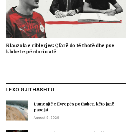
Klauzola e riblerjes: Çfarë do të thotë dhe pse
klubet e përdorin atë
LEXO GJITHASHTU
Lumenjtë e Evropës po thahen, këto janë
pasojat
August 9, 2026