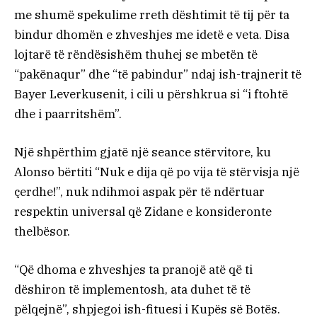
me shumë spekulime rreth dështimit të tij për ta
bindur dhomën e zhveshjes me idetë e veta. Disa
lojtarë të rëndësishëm thuhej se mbetën të
“pakënaqur” dhe “të pabindur” ndaj ish-trajnerit të
Bayer Leverkusenit, i cili u përshkrua si “i ftohtë
dhe i paarritshëm”.
Një shpërthim gjatë një seance stërvitore, ku
Alonso bërtiti “Nuk e dija që po vija të stërvisja një
çerdhe!”, nuk ndihmoi aspak për të ndërtuar
respektin universal që Zidane e konsideronte
thelbësor.
“Që dhoma e zhveshjes ta pranojë atë që ti
dëshiron të implementosh, ata duhet të të
pëlqejnë”, shpjegoi ish-fituesi i Kupës së Botës.