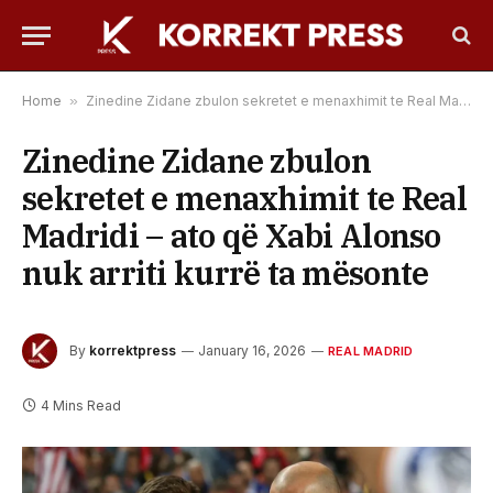
Home
»
Zinedine Zidane zbulon sekretet e menaxhimit te Real Madridi – ato që Xabi Alonso nuk arriti kurrë ta mësonte
Zinedine Zidane zbulon
sekretet e menaxhimit te Real
Madridi – ato që Xabi Alonso
nuk arriti kurrë ta mësonte
By
korrektpress
January 16, 2026
REAL MADRID
4 Mins Read