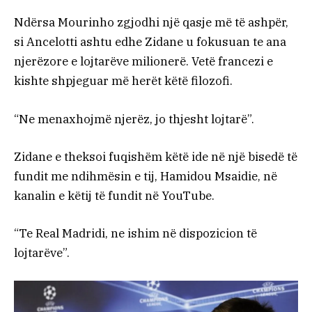
Ndërsa Mourinho zgjodhi një qasje më të ashpër,
si Ancelotti ashtu edhe Zidane u fokusuan te ana
njerëzore e lojtarëve milionerë. Vetë francezi e
kishte shpjeguar më herët këtë filozofi.
“Ne menaxhojmë njerëz, jo thjesht lojtarë”.
Zidane e theksoi fuqishëm këtë ide në një bisedë të
fundit me ndihmësin e tij, Hamidou Msaidie, në
kanalin e këtij të fundit në YouTube.
“Te Real Madridi, ne ishim në dispozicion të
lojtarëve”.