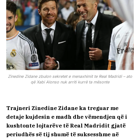
Zinedine Zidane zbulon sekretet e menaxhimit te Real Madridi – ato
që Xabi Alonso nuk arriti kurrë ta mësonte
Trajneri Zinedine Zidane ka treguar me
detaje kujdesin e madh dhe vëmendjen që i
kushtonte lojtarëve të Real Madridit gjatë
periudhës së tij shumë të suksesshme në