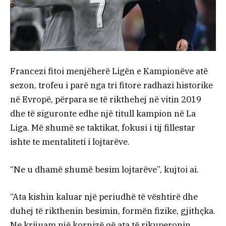
Francezi fitoi menjëherë Ligën e Kampionëve atë
sezon, trofeu i parë nga tri fitore radhazi historike
në Evropë, përpara se të rikthehej në vitin 2019
dhe të siguronte edhe një titull kampion në La
Liga. Më shumë se taktikat, fokusi i tij fillestar
ishte te mentaliteti i lojtarëve.
“Ne u dhamë shumë besim lojtarëve”, kujtoi ai.
“Ata kishin kaluar një periudhë të vështirë dhe
duhej të rikthenin besimin, formën fizike, gjithçka.
Ne krijuam një kornizë që ata të rikuperonin