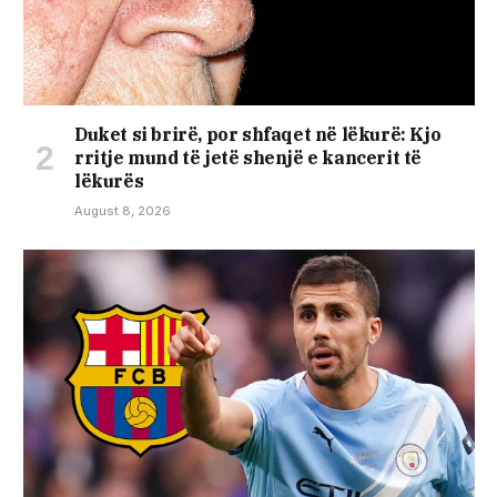
Duket si brirë, por shfaqet në lëkurë: Kjo
rritje mund të jetë shenjë e kancerit të
lëkurës
August 8, 2026