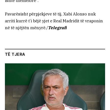
ishte themelore”.
Pavarësisht përpjekjeve të tij, Xabi Alonso nuk
arriti kurrë t’i bëjë yjet e Real Madridit të vraponin
në të njëjtën mënyrë./
Telegrafi
TË TJERA