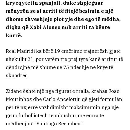
kryeqytetin spanjoll, duke shpjeguar
mënyrën se si arriti të fitojë besimin e një
dhome zhveshjeje plot yje dhe ego të mëdha,
diçka që Xabi Alonso nuk arriti ta bënte
kurrë.
Real Madridi ka bërë 19 emërime trajnerësh gjatë
shekullit 21, por vetëm tre prej tyre kanë arritur të
qëndrojnë më shumë se 75 ndeshje në krye të
skuadrës.
Zidane është një nga figurat e rralla, krahas Jose
Mourinhos dhe Carlo Ancelottit, që gjeti formulën
për të nxjerrë vazhdimisht maksimumin nga një
grup futbollistësh të mbushur me emra të
mëdhenj në “Santiago Bernabeu”.