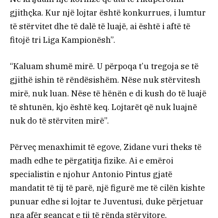
gjithçka. Kur një lojtar është konkurrues, i lumtur
të stërvitet dhe të dalë të luajë, ai është i aftë të
fitojë tri Liga Kampionësh”.
“Kaluam shumë mirë. U përpoqa t’u tregoja se të
gjithë ishin të rëndësishëm. Nëse nuk stërvitesh
mirë, nuk luan. Nëse të hënën e di kush do të luajë
të shtunën, kjo është keq. Lojtarët që nuk luajnë
nuk do të stërviten mirë”.
Përveç menaxhimit të egove, Zidane vuri theks të
madh edhe te përgatitja fizike. Ai e emëroi
specialistin e njohur Antonio Pintus gjatë
mandatit të tij të parë, një figurë me të cilën kishte
punuar edhe si lojtar te Juventusi, duke përjetuar
nga afër seancat e tij të rënda stërvitore.