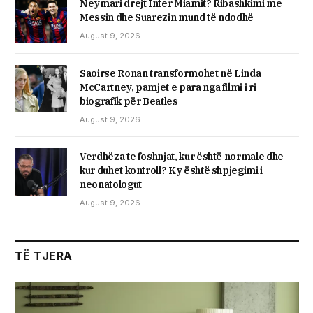
Neymari drejt Inter Miamit? Ribashkimi me
Messin dhe Suarezin mund të ndodhë
August 9, 2026
Saoirse Ronan transformohet në Linda
McCartney, pamjet e para nga filmi i ri
biografik për Beatles
August 9, 2026
Verdhëza te foshnjat, kur është normale dhe
kur duhet kontroll? Ky është shpjegimi i
neonatologut
August 9, 2026
TË TJERA