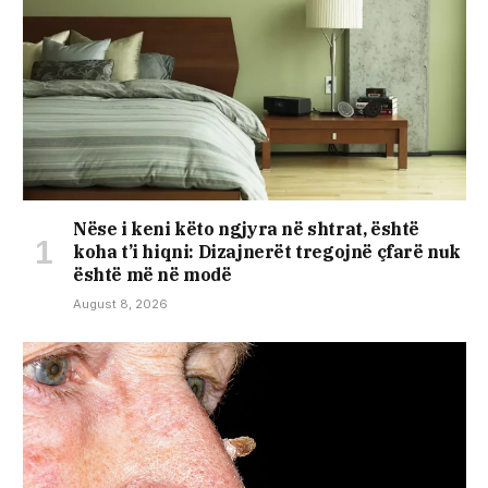
Nëse i keni këto ngjyra në shtrat, është
koha t’i hiqni: Dizajnerët tregojnë çfarë nuk
është më në modë
August 8, 2026