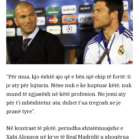
“Për mua, kjo është ajo që e bën një ekip të fortë: ti
je aty për lojtarin. Nëse nuk e ke kuptuar këtë, nuk
mund të zgjasësh në këtë profesion. Ne jemi aty
për t’i mbështetur ata; duhet t’ua tregosh se je
pranë tyre”.
Në kontrast të plotë, periudha shtatëmuajshe e
Xabi Alonsos në krye të Real Madridit u shoqërua