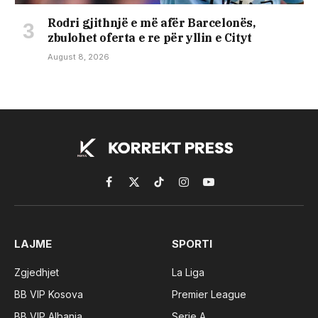
Rodri gjithnjë e më afër Barcelonës,
zbulohet oferta e re për yllin e Cityt
August 8, 2026
Facebook
X
TikTok
Instagram
YouTube
(Twitter)
LAJME
SPORTI
Zgjedhjet
La Liga
BB VIP Kosova
Premier League
BB VIP Albania
Serie A