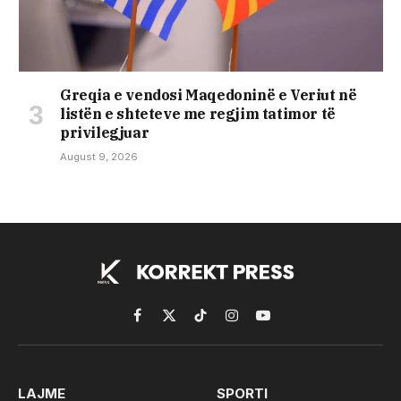
Greqia e vendosi Maqedoninë e Veriut në
listën e shteteve me regjim tatimor të
privilegjuar
August 9, 2026
Facebook
X
TikTok
Instagram
YouTube
(Twitter)
LAJME
SPORTI