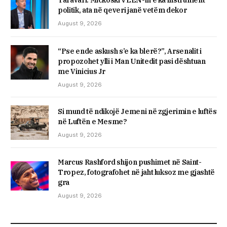
Taravari: Mickoski VLEN-in e ka instrument
politik, ata në qeveri janë vetëm dekor
August 9, 2026
“Pse ende askush s’e ka blerë?”, Arsenalit i
propozohet ylli i Man Unitedit pasi dështuan
me Vinicius Jr
August 9, 2026
Si mund të ndikojë Jemeni në zgjerimin e luftës
në Luftën e Mesme?
August 9, 2026
Marcus Rashford shijon pushimet në Saint-
Tropez, fotografohet në jaht luksoz me gjashtë
gra
August 9, 2026