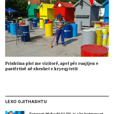
Prishtina plot me vizitorë, apel për ruajtjen e
pastërtisë në sheshet e kryeqytetit
LEXO GJITHASHTU