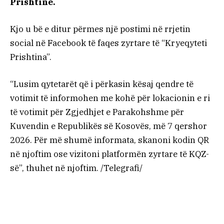
Prishtinë.
Kjo u bë e ditur përmes një postimi në rrjetin
social në Facebook të faqes zyrtare të “Kryeqyteti
Prishtina”.
“Lusim qytetarët që i përkasin kësaj qendre të
votimit të informohen me kohë për lokacionin e ri
të votimit për Zgjedhjet e Parakohshme për
Kuvendin e Republikës së Kosovës, më 7 qershor
2026. Për më shumë informata, skanoni kodin QR
në njoftim ose vizitoni platformën zyrtare të KQZ-
së”, thuhet në njoftim. /Telegrafi/