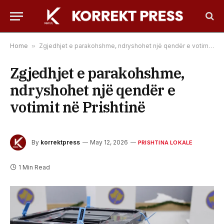
Home
»
Zgjedhjet e parakohshme, ndryshohet një qendër e votimit në Prishtinë
Zgjedhjet e parakohshme,
ndryshohet një qendër e
votimit në Prishtinë
By
korrektpress
May 12, 2026
PRISHTINA LOKALE
1 Min Read