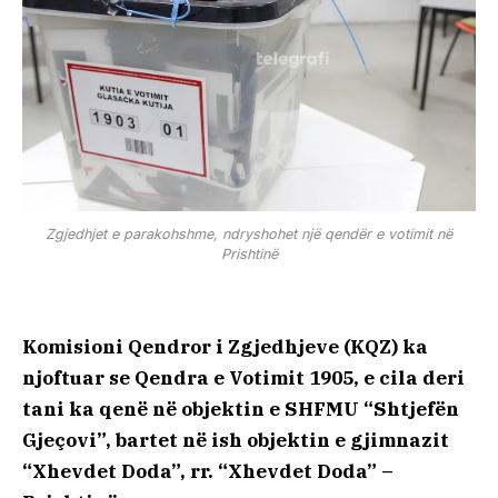
Zgjedhjet e parakohshme, ndryshohet një qendër e votimit në
Prishtinë
Komisioni Qendror i Zgjedhjeve (KQZ) ka
njoftuar se Qendra e Votimit 1905, e cila deri
tani ka qenë në objektin e SHFMU “Shtjefën
Gjeçovi”, bartet në ish objektin e gjimnazit
“Xhevdet Doda”, rr. “Xhevdet Doda” –