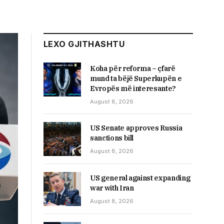
LEXO GJITHASHTU
Koha për reforma – çfarë
mund ta bëjë Superkupën e
Evropës më interesante?
August 8, 2026
US Senate approves Russia
sanctions bill
August 8, 2026
US general against expanding
war with Iran
August 8, 2026