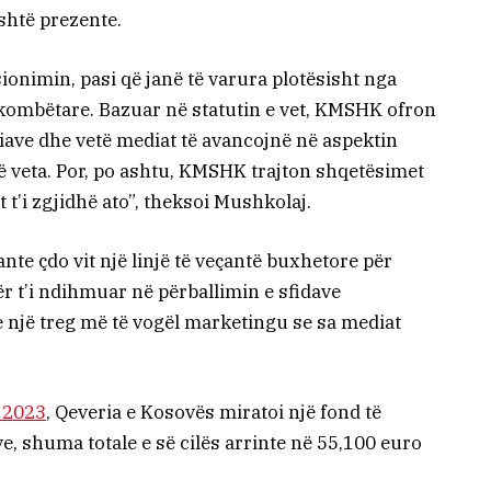
është prezente.
ionimin, pasi që janë të varura plotësisht nga
kombëtare. Bazuar në statutin e vet, KMSHK ofron
ave dhe vetë mediat të avancojnë në aspektin
e të veta. Por, po ashtu, KMSHK trajton shqetësimet
t’i zgjidhë ato”, theksoi Mushkolaj.
nte çdo vit një linjë të veçantë buxhetore për
r t’i ndihmuar në përballimin e sfidave
 një treg më të vogël marketingu se sa mediat
n 2023
, Qeveria e Kosovës miratoi një fond të
e, shuma totale e së cilës arrinte në 55,100 euro