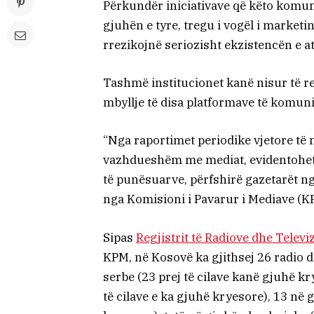
Përkundër iniciativave që këto komun
gjuhën e tyre, tregu i vogël i market
rrezikojnë seriozisht ekzistencën e at
Tashmë institucionet kanë nisur të re
mbyllje të disa platformave të komuni
“Nga raportimet periodike vjetore të
vazhdueshëm me mediat, evidentohet n
të punësuarve, përfshirë gazetarët n
nga Komisioni i Pavarur i Mediave (K
Sipas
Regjistrit të Radiove dhe Telev
KPM, në Kosovë ka gjithsej 26 radio d
serbe (23 prej të cilave kanë gjuhë k
të cilave e ka gjuhë kryesore), 13 në g