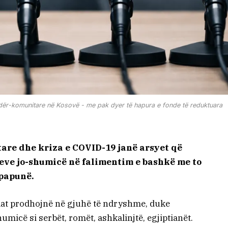
ndër-komunitare në Kosovë - me pak dyer të hapura e fonde të reduktuara
are dhe kriza e COVID-19 janë arsyet që
eve jo-shumicë në falimentim e bashkë me to
 papunë.
lat prodhojnë në gjuhë të ndryshme, duke
micë si serbët, romët, ashkalinjtë, egjiptianët.