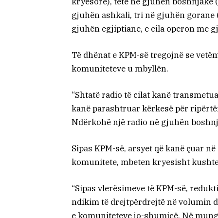
kryesore), tetë në gjuhën boshnjake (d
gjuhën ashkali, tri në gjuhën gorane (
gjuhën egjiptiane, e cila operon me g
Të dhënat e KPM-së tregojnë se vetëm
komuniteteve u mbyllën.
“Shtatë radio të cilat kanë transmetu
kanë parashtruar kërkesë për ripërtër
Ndërkohë një radio në gjuhën boshnja
Sipas KPM-së, arsyet që kanë çuar në
komunitete, mbeten kryesisht kushtet
“Sipas vlerësimeve të KPM-së, reduk
ndikim të drejtpërdrejtë në volumin 
e komuniteteve jo-shumicë. Në munge