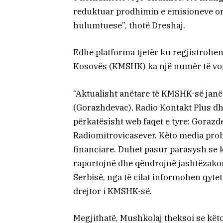
reduktuar prodhimin e emisioneve ori
hulumtuese”, thotë Dreshaj.
Edhe platforma tjetër ku regjistrohen
Kosovës (KMSHK) ka një numër të vog
“Aktualisht anëtare të KMSHK-së janë
(Gorazhdevac), Radio Kontakt Plus dhe
përkatësisht web faqet e tyre: Goraz
Radiomitrovicasever. Këto media pr
financiare. Duhet pasur parasysh se 
raportojnë dhe qëndrojnë jashtëzakon
Serbisë, nga të cilat informohen qyte
drejtor i KMSHK-së.
Megjithatë, Mushkolaj theksoi se kët