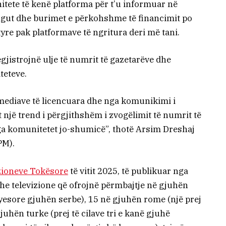
itete të kenë platforma për t’u informuar në
ingut dhe burimet e përkohshme të financimit po
yre pak platformave të ngritura deri më tani.
gjistrojnë ulje të numrit të gazetarëve dhe
teteve.
 mediave të licencuara dhe nga komunikimi i
jë trend i përgjithshëm i zvogëlimit të numrit të
ga komunitetet jo-shumicë”, thotë Arsim Dreshaj
PM).
izioneve Tokësore
të vitit 2025, të publikuar nga
he televizione që ofrojnë përmbajtje në gjuhën
ryesore gjuhën serbe), 15 në gjuhën rome (një prej
juhën turke (prej të cilave tri e kanë gjuhë