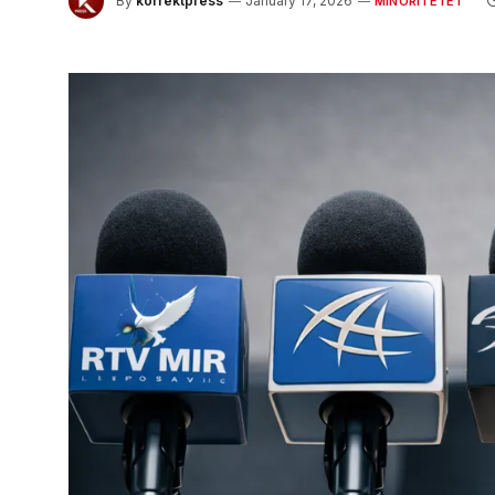
By
korrektpress
January 17, 2026
MINORITETET