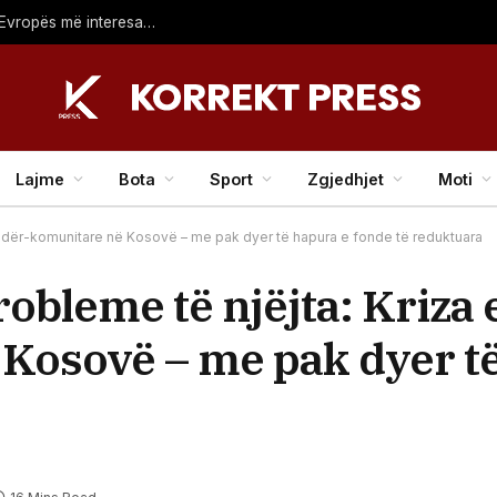
Koha për reforma – çfarë mund ta bëjë Superkupën e Evropës më interesante?
Lajme
Bota
Sport
Zgjedhjet
Moti
 ndër-komunitare në Kosovë – me pak dyer të hapura e fonde të reduktuara
obleme të njëjta: Kriza
Kosovë – me pak dyer të