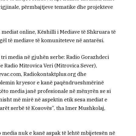
gjinale, përmbajtjeve tematike dhe projekteve
 mediat online, Këshilli i Mediave të Shkruara të
ël të mediave të komuniteteve në antarësi.
 tri media në gjuhën serbe: Radio Gorazhdeci
 Radio Mitrovica Veri (Mitrovica Sever),
devac.com, Radiokontaktplus.org dhe
oblemin kryesor e kanë paqëndrueshmërinë
këto media janë profesionale në mënyrën se si
isht më mirë në aspektin etik sesa mediat e
tarët serbë të Kosovës”, tha Imer Mushkolaj,
o media nuk e kanë aspak të lehtë mbijetesën në