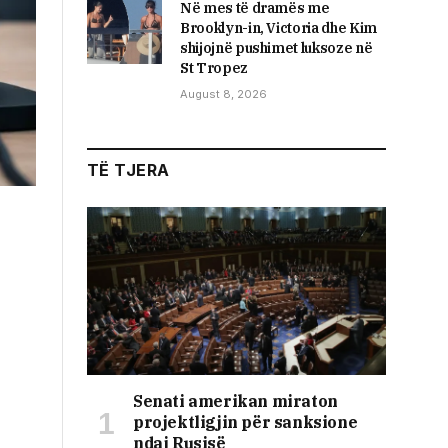
Në mes të dramës me
Brooklyn-in, Victoria dhe Kim
shijojnë pushimet luksoze në
St Tropez
August 8, 2026
TË TJERA
Senati amerikan miraton
projektligjin për sanksione
ndaj Rusisë