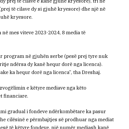
y prej të cilave e kanë gjuhë kryesore), tri në
prej të cilave dy si gjuhë kryesore) dhe një në
juhë kryesore.
 në mes viteve 2023-2024, 8 media të
ar program në gjuhën serbe (pesë prej tyre nuk
itje ndërsa dy kanë hequr dorë nga licenca).
ke ka hequr dorë nga licenca”, tha Dreshaj.
 zvogëlimin e këtyre mediave nga këto
 financiare.
timi gradual i fondeve ndërkombëtare ka pasur
dhe cilësinë e përmbajtjes së prodhuar nga mediat
së të këtyre fondeve, një numër mediash kanë