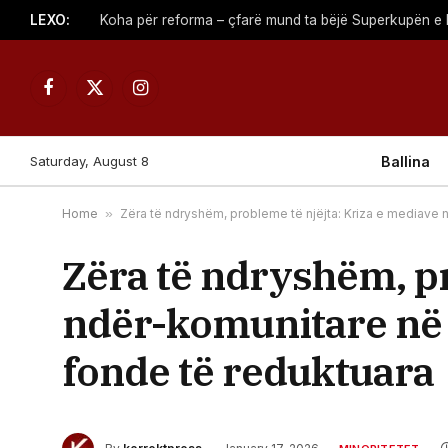
LEXO:
Facebook
X
Instagram
(Twitter)
Saturday, August 8
Ballina
Home
»
Zëra të ndryshëm, probleme të njëjta: Kriza e mediave
Zëra të ndryshëm, pr
ndër-komunitare në 
fonde të reduktuara