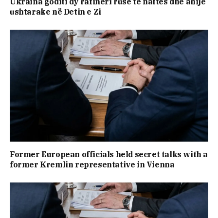
Ukraina goditi dy rafineri ruse të naftës dhe anije
ushtarake në Detin e Zi
Former European officials held secret talks with a
former Kremlin representative in Vienna