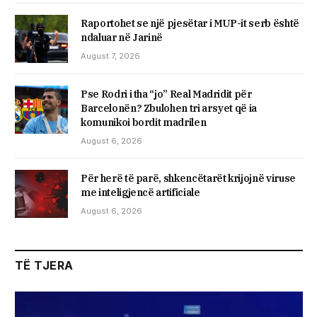
Raportohet se një pjesëtar i MUP-it serb është
ndaluar në Jarinë
August 7, 2026
Pse Rodri i tha “jo” Real Madridit për
Barcelonën? Zbulohen tri arsyet që ia
komunikoi bordit madrilen
August 6, 2026
Për herë të parë, shkencëtarët krijojnë viruse
me inteligjencë artificiale
August 6, 2026
TË TJERA