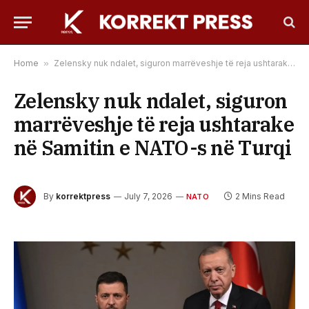
Home
»
Zelensky nuk ndalet, siguron marrëveshje të reja ushtarake në Samitin e NATO-s në Turqi
Zelensky nuk ndalet, siguron
marrëveshje të reja ushtarake
në Samitin e NATO-s në Turqi
By
korrektpress
July 7, 2026
2 Mins Read
NATO