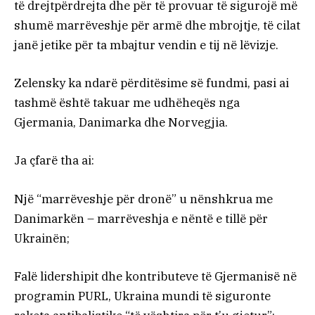
të drejtpërdrejta dhe për të provuar të sigurojë më
shumë marrëveshje për armë dhe mbrojtje, të cilat
janë jetike për ta mbajtur vendin e tij në lëvizje.
Zelensky ka ndarë përditësime së fundmi, pasi ai
tashmë është takuar me udhëheqës nga
Gjermania, Danimarka dhe Norvegjia.
Ja çfarë tha ai:
Një “marrëveshje për dronë” u nënshkrua me
Danimarkën – marrëveshja e nëntë e tillë për
Ukrainën;
Falë lidershipit dhe kontributeve të Gjermanisë në
programin PURL, Ukraina mundi të siguronte