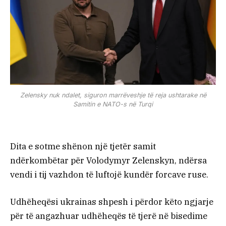
Zelensky nuk ndalet, siguron marrëveshje të reja ushtarake në
Samitin e NATO-s në Turqi
Dita e sotme shënon një tjetër samit
ndërkombëtar për Volodymyr Zelenskyn, ndërsa
vendi i tij vazhdon të luftojë kundër forcave ruse.
Udhëheqësi ukrainas shpesh i përdor këto ngjarje
për të angazhuar udhëheqës të tjerë në bisedime