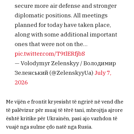
secure more air defense and stronger
diplomatic positions. All meetings
planned for today have taken place,
along with some additional important
ones that were not on the…
pic.twitter.com/T9tlERfjbS
— Volodymyr Zelenskyy / Володимир
Зеленський (@ZelenskyyUa)
July 7,
2026
Me vijën e frontit kryesisht të ngrirë në vend dhe
të palëvizur për muaj të tërë tani, mbrojtja ajrore
është kritike për Ukrainën, pasi ajo vazhdon të
vuajë nga sulme çdo natë nga Rusia.