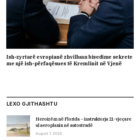
Ish-zyrtarë evropianë zhvilluan bisedime sekrete
me një ish-përfaqësues të Kremlinit në Vjenë
LEXO GJITHASHTU
Heroizëm në Florida – instruktorja 21-vjeçare
ul aeroplanin në autostradë
August 7, 2026