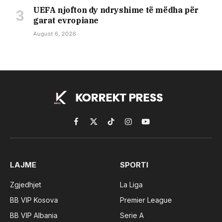
UEFA njofton dy ndryshime të mëdha për
garat evropiane
August 6, 2026
Facebook
X
TikTok
Instagram
YouTube
(Twitter)
LAJME
SPORTI
Zgjedhjet
La Liga
BB VIP Kosova
Premier League
BB VIP Albania
Serie A