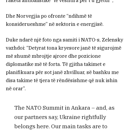
raketa antibalistike “të vështira për t’u gjetur”;
Dhe Norvegjia po ofronte “ndihmë të
konsiderueshme” në sektorin e energjisë.
Duke ndarë një foto nga samiti i NATO-s, Zelensky
vazhdoi: “Detyrat tona kryesore janë të sigurojmë
më shumë mbrojtje ajrore dhe pozicione
diplomatike më të forta. Të gjitha takimet e
planifikuara për sot janë zhvilluar, së bashku me
disa takime të tjera të rëndësishme që nuk ishin
në orar”.
The NATO Summit in Ankara – and, as
our partners say, Ukraine rightfully
belongs here. Our main tasks are to