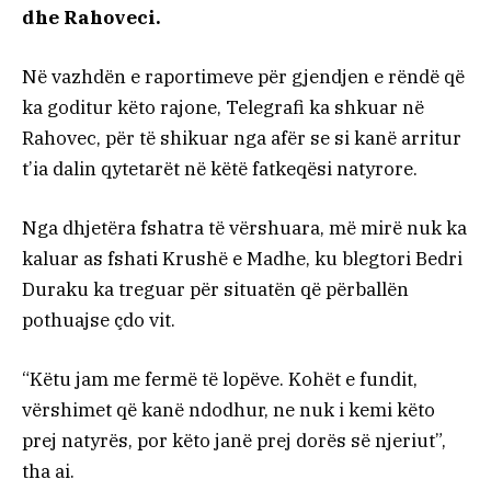
dhe Rahoveci.
Në vazhdën e raportimeve për gjendjen e rëndë që
ka goditur këto rajone, Telegrafi ka shkuar në
Rahovec, për të shikuar nga afër se si kanë arritur
t’ia dalin qytetarët në këtë fatkeqësi natyrore.
Nga dhjetëra fshatra të vërshuara, më mirë nuk ka
kaluar as fshati Krushë e Madhe, ku blegtori Bedri
Duraku ka treguar për situatën që përballën
pothuajse çdo vit.
“Këtu jam me fermë të lopëve. Kohët e fundit,
vërshimet që kanë ndodhur, ne nuk i kemi këto
prej natyrës, por këto janë prej dorës së njeriut”,
tha ai.