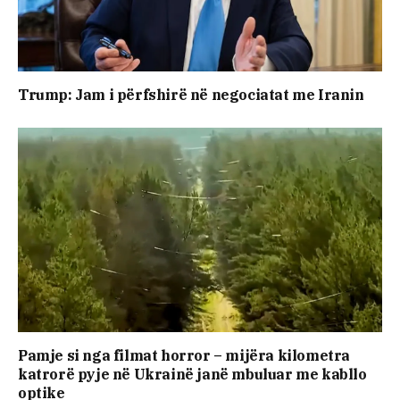
Trump: Jam i përfshirë në negociatat me Iranin
Pamje si nga filmat horror – mijëra kilometra
katrorë pyje në Ukrainë janë mbuluar me kabllo
optike