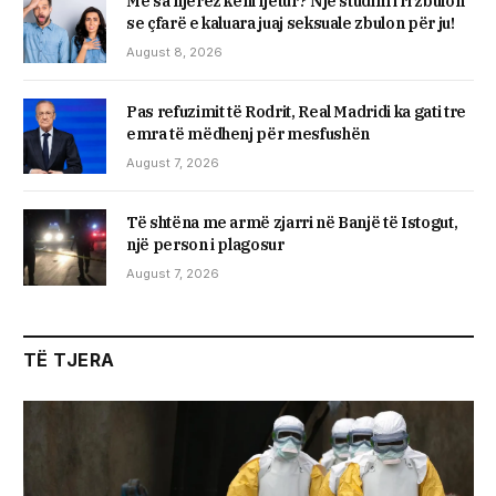
Me sa njerëz keni fjetur? Një studim i ri zbulon
se çfarë e kaluara juaj seksuale zbulon për ju!
August 8, 2026
Pas refuzimit të Rodrit, Real Madridi ka gati tre
emra të mëdhenj për mesfushën
August 7, 2026
Të shtëna me armë zjarri në Banjë të Istogut,
një person i plagosur
August 7, 2026
TË TJERA