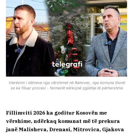
Vlerësimi i dëmeve nga vërshimet në Rahovec, nga komuna thonë
se ka filluar procesi - fermerët kërkojnë zgjidhje të përhershme
Fillimviti 2026 ka goditur Kosovën me
vërshime, ndërkaq komunat më të prekura
janë Malisheva, Drenasi, Mitrovica, Gjakova