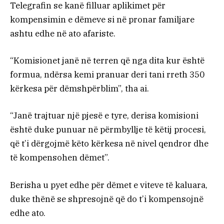
Telegrafin se kanë filluar aplikimet për
kompensimin e dëmeve si në pronar familjare
ashtu edhe në ato afariste.
“Komisionet janë në terren që nga dita kur është
formua, ndërsa kemi pranuar deri tani rreth 350
kërkesa për dëmshpërblim”, tha ai.
“Janë trajtuar një pjesë e tyre, derisa komisioni
është duke punuar në përmbyllje të këtij procesi,
që t’i dërgojmë këto kërkesa në nivel qendror dhe
të kompensohen dëmet”.
Berisha u pyet edhe për dëmet e viteve të kaluara,
duke thënë se shpresojnë që do t’i kompensojnë
edhe ato.