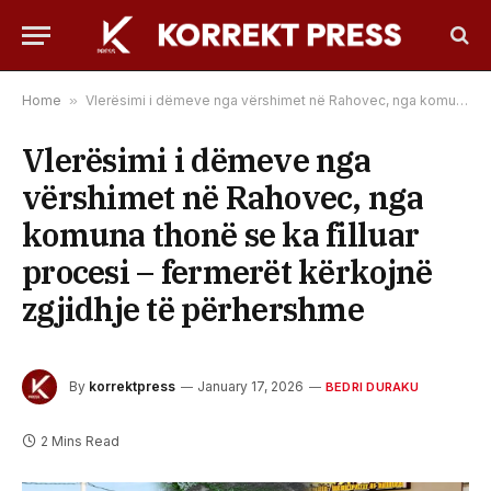
Home
»
Vlerësimi i dëmeve nga vërshimet në Rahovec, nga komuna thonë se ka filluar procesi – fermerët kërkojnë zgjidhje të përhershme
Vlerësimi i dëmeve nga
vërshimet në Rahovec, nga
komuna thonë se ka filluar
procesi – fermerët kërkojnë
zgjidhje të përhershme
By
korrektpress
January 17, 2026
BEDRI DURAKU
2 Mins Read