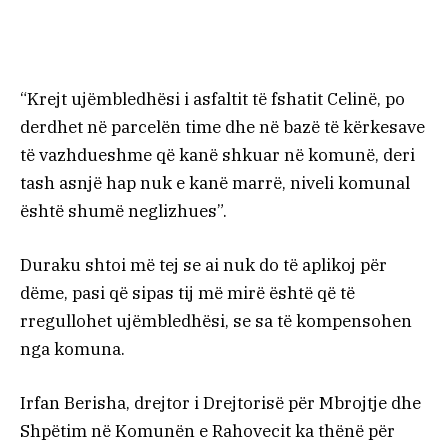
“Krejt ujëmbledhësi i asfaltit të fshatit Celinë, po
derdhet në parcelën time dhe në bazë të kërkesave
të vazhdueshme që kanë shkuar në komunë, deri
tash asnjë hap nuk e kanë marrë, niveli komunal
është shumë neglizhues”.
Duraku shtoi më tej se ai nuk do të aplikoj për
dëme, pasi që sipas tij më mirë është që të
rregullohet ujëmbledhësi, se sa të kompensohen
nga komuna.
Irfan Berisha, drejtor i Drejtorisë për Mbrojtje dhe
Shpëtim në Komunën e Rahovecit ka thënë për