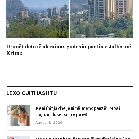
Dronët detarë ukrainas godasin portin e Jaltës në
Krime
LEXO GJITHASHTU
Keni thinja dhe jeni në menopauzë? Mos i
trajtoni flokët si më parë!
August 8, 2026