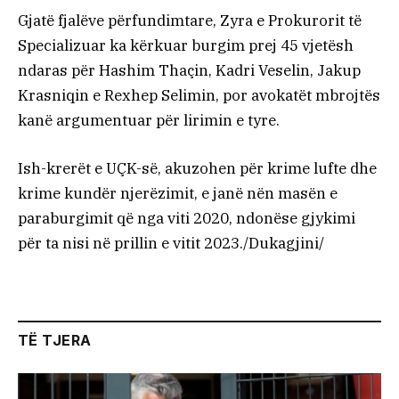
Gjatë fjalëve përfundimtare, Zyra e Prokurorit të
Specializuar ka kërkuar burgim prej 45 vjetësh
ndaras për Hashim Thaçin, Kadri Veselin, Jakup
Krasniqin e Rexhep Selimin, por avokatët mbrojtës
kanë argumentuar për lirimin e tyre.
Ish-krerët e UÇK-së, akuzohen për krime lufte dhe
krime kundër njerëzimit, e janë nën masën e
paraburgimit që nga viti 2020, ndonëse gjykimi
për ta nisi në prillin e vitit 2023./Dukagjini/
TË TJERA