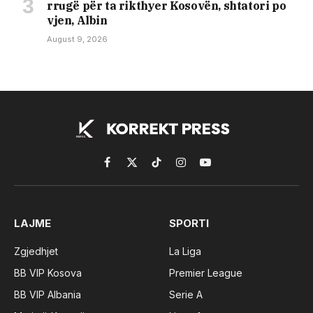
rrugë për ta rikthyer Kosovën, shtatori po
vjen, Albin
August 9, 2026
Facebook
X
TikTok
Instagram
YouTube
(Twitter)
LAJME
SPORTI
Zgjedhjet
La Liga
BB VIP Kosova
Premier League
BB VIP Albania
Serie A