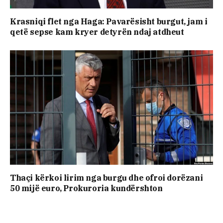
Krasniqi flet nga Haga: Pavarësisht burgut, jam i
qetë sepse kam kryer detyrën ndaj atdheut
​Thaçi kërkoi lirim nga burgu dhe ofroi dorëzani
50 mijë euro, Prokuroria kundërshton