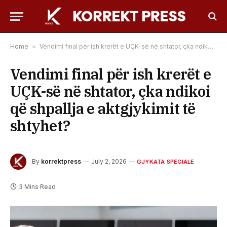
Home
»
Vendimi final për ish krerët e UÇK-së në shtator, çka ndikoi që shpallja e aktgjykimit të shtyhet?
Vendimi final për ish krerët e
UÇK-së në shtator, çka ndikoi
që shpallja e aktgjykimit të
shtyhet?
By
korrektpress
July 2, 2026
GJYKATA SPECIALE
3 Mins Read