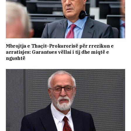
​Mbrojtja e Thaçit–Prokurorisë për rrezikun e
arratisjes: Garantues vëllai i tij dhe miqtë e
ngushtë