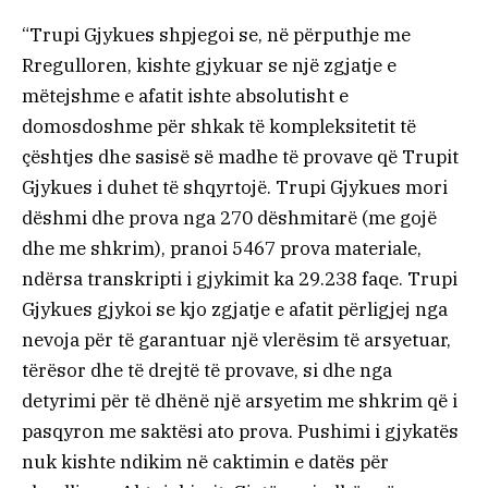
“Trupi Gjykues shpjegoi se, në përputhje me
Rregulloren, kishte gjykuar se një zgjatje e
mëtejshme e afatit ishte absolutisht e
domosdoshme për shkak të kompleksitetit të
çështjes dhe sasisë së madhe të provave që Trupit
Gjykues i duhet të shqyrtojë. Trupi Gjykues mori
dëshmi dhe prova nga 270 dëshmitarë (me gojë
dhe me shkrim), pranoi 5467 prova materiale,
ndërsa transkripti i gjykimit ka 29.238 faqe. Trupi
Gjykues gjykoi se kjo zgjatje e afatit përligjej nga
nevoja për të garantuar një vlerësim të arsyetuar,
tërësor dhe të drejtë të provave, si dhe nga
detyrimi për të dhënë një arsyetim me shkrim që i
pasqyron me saktësi ato prova. Pushimi i gjykatës
nuk kishte ndikim në caktimin e datës për