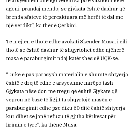
të arsyeshëm dhe kjo vetëm sa po e vazhdon këtë
agoni, prandaj mendoj se gjykata është dashur që
brenda afateve të përcaktuara më herët të dal me
një verdikt”, ka thënë Qerkini.
Të njëjtën e thotë edhe avokati Skënder Musa, i cili
thotë se është dashur të shqyrtohet edhe njëherë
masa e paraburgimit ndaj katërshes së UÇK-së.
“Duke e pas parasysh materialin e shumtë shtyerja
është e drejtë edhe e arsyeshme mirëpo tash
Gjykata nëse don me tregu që është Gjykate që
vepron në bazë të ligjit ta shqyrtojë masën e
paraburgimit edhe pse diku 60 ditë është shtyerja
kur dihet se janë refuzu të gjitha kërkesat për
lirimin e tyre”, ka thënë Musa.