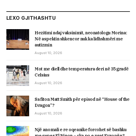
LEXO GJITHASHTU
Hezitimi ndaj vaksinimit, neonatologu Morina:
Në aspektin shkencor nuk ka lidhshmëri me
autizmin
August 10, 2026
Mot me diell dhe temperatura deri në 35 gradë
Celsius
August 10, 2026
Sa fiton Matt Smith për episod në “House of the
Dragon”?
August 10, 2026
Një anomali e re oqeanike forcohet së bashku
me super El Ninon – çka po e pret Evropën?