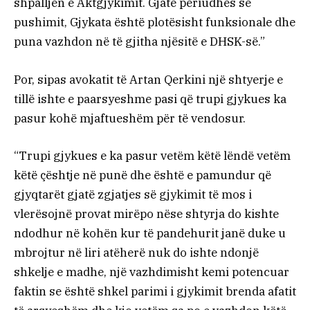
shpalljen e Aktgjykimit. Gjatë periudhës së
pushimit, Gjykata është plotësisht funksionale dhe
puna vazhdon në të gjitha njësitë e DHSK-së.”
Por, sipas avokatit të Artan Qerkini një shtyerje e
tillë ishte e paarsyeshme pasi që trupi gjykues ka
pasur kohë mjaftueshëm për të vendosur.
“Trupi gjykues e ka pasur vetëm këtë lëndë vetëm
këtë çështje në punë dhe është e pamundur që
gjyqtarët gjatë zgjatjes së gjykimit të mos i
vlerësojnë provat mirëpo nëse shtyrja do kishte
ndodhur në kohën kur të pandehurit janë duke u
mbrojtur në liri atëherë nuk do ishte ndonjë
shkelje e madhe, një vazhdimisht kemi potencuar
faktin se është shkel parimi i gjykimit brenda afatit