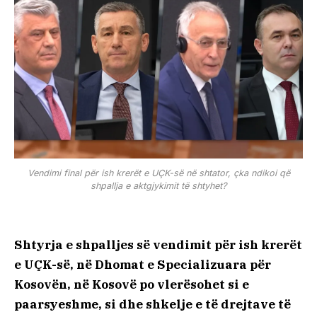
Vendimi final për ish krerët e UÇK-së në shtator, çka ndikoi që
shpallja e aktgjykimit të shtyhet?
Shtyrja e shpalljes së vendimit për ish krerët
e UÇK-së, në Dhomat e Specializuara për
Kosovën, në Kosovë po vlerësohet si e
paarsyeshme, si dhe shkelje e të drejtave të