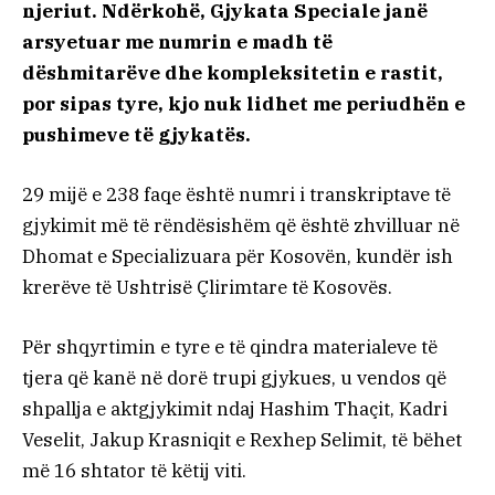
njeriut. Ndërkohë, Gjykata Speciale janë
arsyetuar me numrin e madh të
dëshmitarëve dhe kompleksitetin e rastit,
por sipas tyre, kjo nuk lidhet me periudhën e
pushimeve të gjykatës.
29 mijë e 238 faqe është numri i transkriptave të
gjykimit më të rëndësishëm që është zhvilluar në
Dhomat e Specializuara për Kosovën, kundër ish
krerëve të Ushtrisë Çlirimtare të Kosovës.
Për shqyrtimin e tyre e të qindra materialeve të
tjera që kanë në dorë trupi gjykues, u vendos që
shpallja e aktgjykimit ndaj Hashim Thaçit, Kadri
Veselit, Jakup Krasniqit e Rexhep Selimit, të bëhet
më 16 shtator të këtij viti.