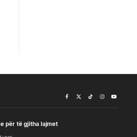
Facebook
X
TikTok
Instagram
YouTube
(Twitter)
e për të gjitha lajmet
 i pari