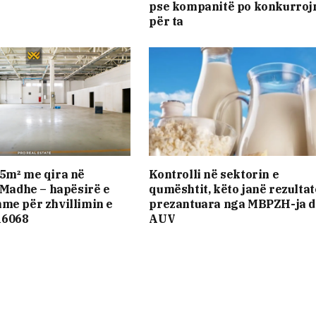
pse kompanitë po konkurroj
për ta
5m² me qira në
Kontrolli në sektorin e
ë Madhe – hapësirë e
qumështit, këto janë rezultat
me për zhvillimin e
prezantuara nga MBPZH-ja 
16068
AUV