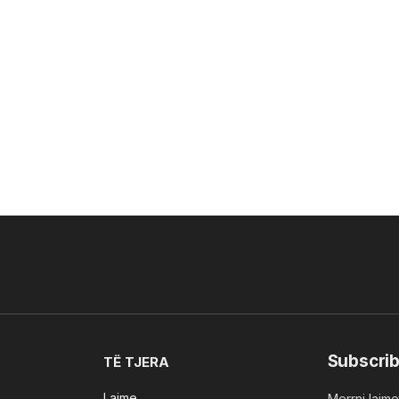
Subscrib
TË TJERA
Lajme
Merrni lajmet