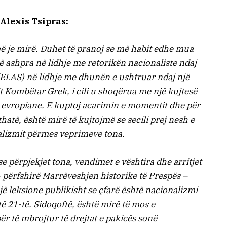
 Alexis Tsipras:
ë je mirë. Duhet të pranoj se më habit edhe mua
të ashpra në lidhje me retorikën nacionaliste ndaj
k (ELAS) në lidhje me dhunën e ushtruar ndaj një
it Kombëtar Grek, i cili u shoqërua me një kujtesë
s evropiane. E kuptoj acarimin e momentit dhe për
atë, është mirë të kujtojmë se secili prej nesh e
alizmit përmes veprimeve tona.
se përpjekjet tona, vendimet e vështira dhe arritjet
përfshirë Marrëveshjen historike të Prespës –
jë leksione publikisht se çfarë është nacionalizmi
të 21-të. Sidoqoftë, është mirë të mos e
ër të mbrojtur të drejtat e pakicës sonë