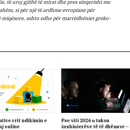
ie, të uroj gjithë të mirat dhe pres sinqerisht me
hëm, si për një të ardhme evropiane për
 miqësore, ashtu edhe për marrëdhëniet greko-
ative rrit ndikimin e
Pse viti 2026 u takon
aj online
inxhinierëve të të dhënave –