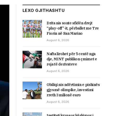
LEXO GJITHASHTU
Drita nis sonte sfidën drejt
“play-off”-it, përballet me Tre
Fiorin në San Marino
August 6, 2026
Nafta lirohet për 5 centë nga
dje, MINT publikon çmimet e
reja të derivateve
August 6, 2026
Obiliqi nis ndërtimin e pishinës
gjysmë olimpike, investimi
rreth 3 milionë euro
August 6, 2026
Instituti kryesor kërkimor i