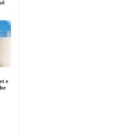
në
et e
dhe