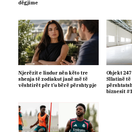
dëgjime
Njerëzit e lindur nën këto tre
Objekt 247
shenja të zodiakut janë më të
Sllatinë t
vështirët për t’u bërë përshtypje
përshtatsh
biznesit #