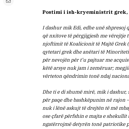
Postimi i ish-kryeministrit grek,
I dashur mik Edi, edhe unë shpresoj q
që nxitove të përgjigjesh me vërejtje 
njoftimit të Koalicionit të Majtë Gre
qytetari grek dhe anëtari të Minoritet
për nevojën për t’u pajtuar me acqui
këtë arsye nuk jam i zemëruar; megjith
vërteton qëndrimin tonë ndaj nacion
Dhe ti e di shumë mirë, mik i dashur, 
për paqe dhe bashkëpunim në rajon – 
nuk i lënë askujt të drejtën të më mba
ose çfarë përfshin e majta e shekullit 
ngatërrojmë detyrën tonë patriotike p