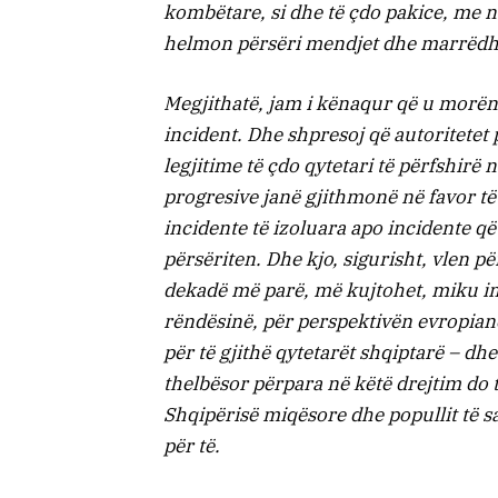
kombëtare, si dhe të çdo pakice, me n
helmon përsëri mendjet dhe marrëdhë
Megjithatë, jam i kënaqur që u morën
incident. Dhe shpresoj që autoritetet 
legjitime të çdo qytetari të përfshirë 
progresive janë gjithmonë në favor të r
incidente të izoluara apo incidente q
përsëriten. Dhe kjo, sigurisht, vlen p
dekadë më parë, më kujtohet, miku i
rëndësinë, për perspektivën evropiane 
për të gjithë qytetarët shqiptarë – d
thelbësor përpara në këtë drejtim do 
Shqipërisë miqësore dhe popullit të s
për të.