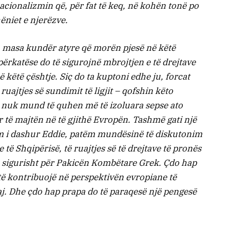
acionalizmin që, për fat të keq, në kohën tonë po
niet e njerëzve.
 masa kundër atyre që morën pjesë në këtë
përkatëse do të sigurojnë mbrojtjen e të drejtave
në këtë çështje. Siç do ta kuptoni edhe ju, forcat
uajtjes së sundimit të ligjit – qofshin këto
ë nuk mund të quhen më të izoluara sepse ato
ër të majtën në të gjithë Evropën. Tashmë gati një
m i dashur Eddie, patëm mundësinë të diskutonim
të Shqipërisë, të ruajtjes së të drejtave të pronës
he sigurisht për Pakicën Kombëtare Grek. Çdo hap
të kontribuojë në perspektivën evropiane të
aj. Dhe çdo hap prapa do të paraqesë një pengesë