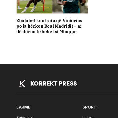
Zbulohet kontrata që Viniucius
po ia kërkon Real Madridit – ai
dëshiron të bëhet si Mbappe
LAJME
SPORTI
Zgjedhjet
La Liga