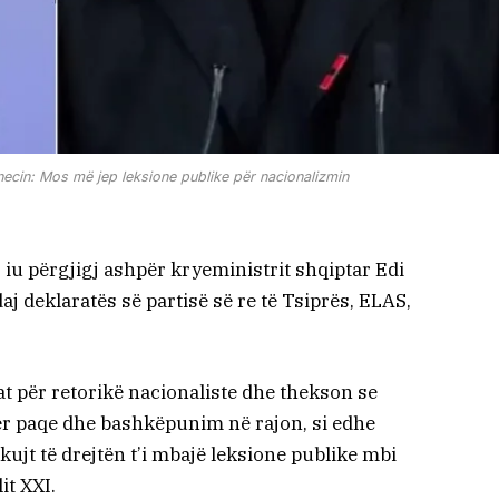
necin: Mos më jep leksione publike për nacionalizmin
 iu përgjigj ashpër kryeministrit shqiptar Edi
aj deklaratës së partisë së re të Tsiprës, ELAS,
t për retorikë nacionaliste dhe thekson se
 për paqe dhe bashkëpunim në rajon, si edhe
kujt të drejtën t’i mbajë leksione publike mbi
it XXI.