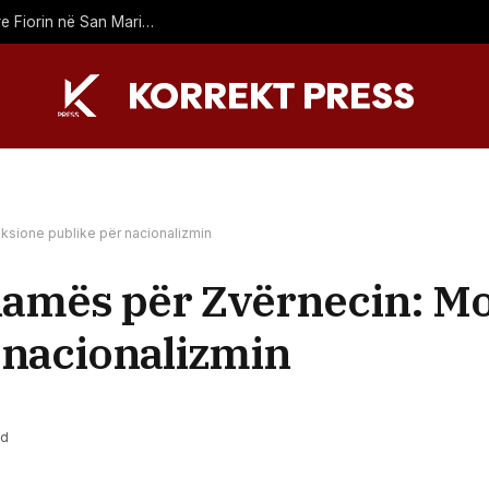
Drita nis sonte sfidën drejt “play-off”-it, përballet me Tre Fiorin në San Marino
eksione publike për nacionalizmin
 Ramës për Zvërnecin: M
 nacionalizmin
ad