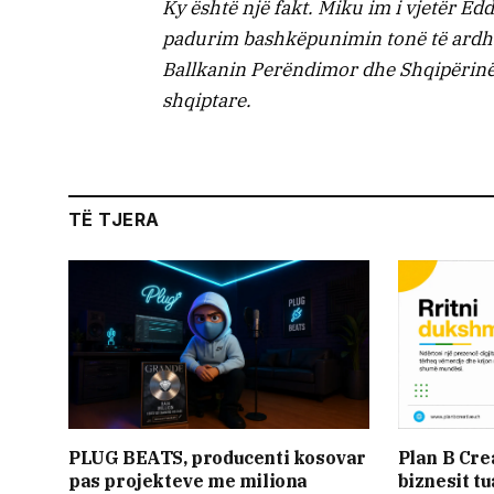
Ky është një fakt. Miku im i vjetër Edd
padurim bashkëpunimin tonë të ardhs
Ballkanin Perëndimor dhe Shqipërinë
shqiptare.
TË TJERA
PLUG BEATS, producenti kosovar
Plan B Cre
pas projekteve me miliona
biznesit tu