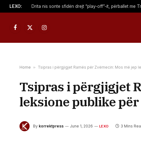
LEXO:
Facebook
X
Instagram
(Twitter)
Home
»
Tsipras i përgjigjet Ramës për Zvërnecin: Mos më jep l
Tsipras i përgjigjet
leksione publike për
By
korrektpress
June 1, 2026
3 Mins Re
LEXO