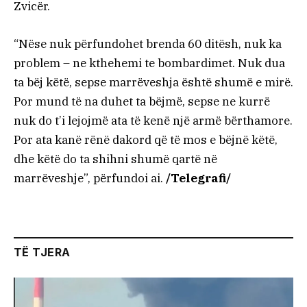
Zvicër.
“Nëse nuk përfundohet brenda 60 ditësh, nuk ka
problem – ne kthehemi te bombardimet. Nuk dua
ta bëj këtë, sepse marrëveshja është shumë e mirë.
Por mund të na duhet ta bëjmë, sepse ne kurrë
nuk do t’i lejojmë ata të kenë një armë bërthamore.
Por ata kanë rënë dakord që të mos e bëjnë këtë,
dhe këtë do ta shihni shumë qartë në
marrëveshje”, përfundoi ai.
/Telegrafi/
TË TJERA