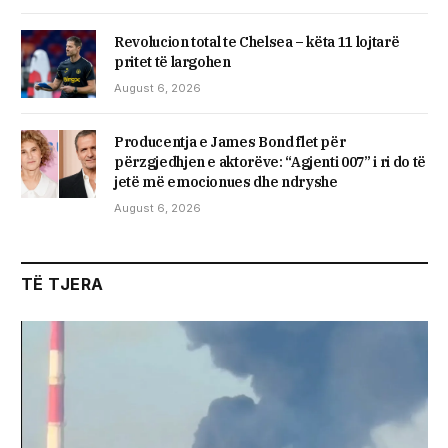
Revolucion total te Chelsea – këta 11 lojtarë
pritet të largohen
August 6, 2026
Producentja e James Bond flet për
përzgjedhjen e aktorëve: “Agjenti 007” i ri do të
jetë më emocionues dhe ndryshe
August 6, 2026
TË TJERA