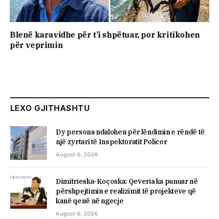
Blenë karavidhe për t’i shpëtuar, por kritikohen
për veprimin
LEXO GJITHASHTU
Dy persona ndalohen për lëndimin e rëndë të
një zyrtari të Inspektoratit Policor
August 6, 2026
Dimitrieska-Koçoska: Qeveria ka punuar në
përshpejtimin e realizimit të projekteve që
kanë qenë në ngecje
August 6, 2026