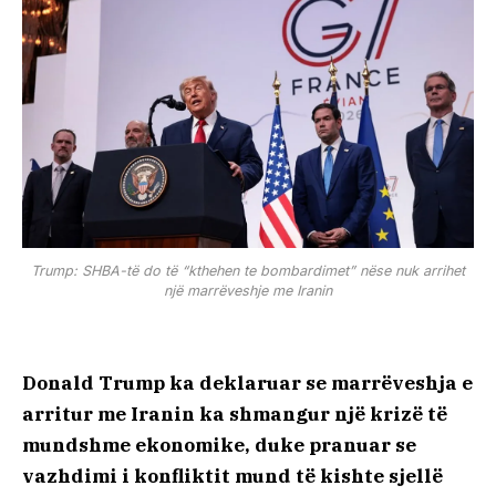
Trump: SHBA-të do të “kthehen te bombardimet” nëse nuk arrihet
një marrëveshje me Iranin
Donald Trump ka deklaruar se marrëveshja e
arritur me Iranin ka shmangur një krizë të
mundshme ekonomike, duke pranuar se
vazhdimi i konfliktit mund të kishte sjellë