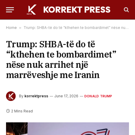
Home
»
Trump: SHBA-të do të “kthehen te bombardimet” nëse nuk arrihet një marrëveshje me Iranin
Trump: SHBA-të do të
“kthehen te bombardimet”
nëse nuk arrihet një
marrëveshje me Iranin
By
korrektpress
June 17, 2026
DONALD TRUMP
2 Mins Read