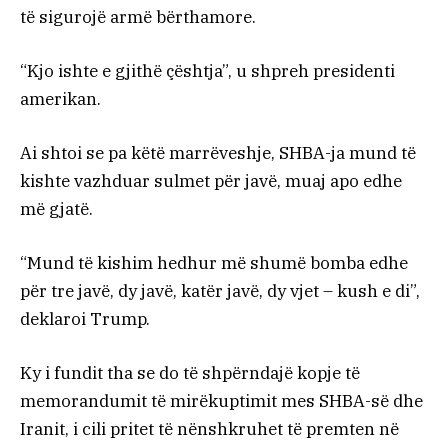
të sigurojë armë bërthamore.
“Kjo ishte e gjithë çështja”, u shpreh presidenti
amerikan.
Ai shtoi se pa këtë marrëveshje, SHBA-ja mund të
kishte vazhduar sulmet për javë, muaj apo edhe
më gjatë.
“Mund të kishim hedhur më shumë bomba edhe
për tre javë, dy javë, katër javë, dy vjet – kush e di”,
deklaroi Trump.
Ky i fundit tha se do të shpërndajë kopje të
memorandumit të mirëkuptimit mes SHBA-së dhe
Iranit, i cili pritet të nënshkruhet të premten në