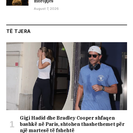
mbrojtjes
August 7, 2026
TË TJERA
Gigi Hadid dhe Bradley Cooper shfaqen
bashkë në Paris, shtohen thashethemet për
një martesë të fshehtë