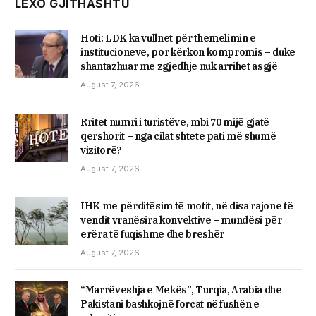
LEXO GJITHASHTU
Hoti: LDK ka vullnet për themelimin e
institucioneve, por kërkon kompromis – duke
shantazhuar me zgjedhje nuk arrihet asgjë
August 7, 2026
Rritet numri i turistëve, mbi 70 mijë gjatë
qershorit – nga cilat shtete pati më shumë
vizitorë?
August 7, 2026
IHK me përditësim të motit, në disa rajone të
vendit vranësira konvektive – mundësi për
erëra të fuqishme dhe breshër
August 7, 2026
“Marrëveshja e Mekës”, Turqia, Arabia dhe
Pakistani bashkojnë forcat në fushën e