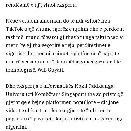
rëndësinë e tij”, shtoi eksperti.
Nëse versioni amerikan do të ndryshojë nga
TikTok-u që shumë njerëz e njohin dhe e përdorin
tashmë, mund të varet gjithashtu nga fakti nëse ai
merr “të gjitha veçoritë e reja, përditësimet e
sigurisë dhe përmirësimet e platformës” sapo të
marrë versionin ndërkombëtar, sipas gazetarit të
teknologjisë, Will Guyatt.
Dhe ekspertja e informatikës Kokil Jaidka nga
Universiteti Kombëtar i Singaporit tha se priste që
gjërat që e bëjnë platformën popullore – siç janë
videot e shkurtra – ka të ngjarë të “mbeten të
paprekura” pasi këto karakteristika nuk varen nga
algoritmi.