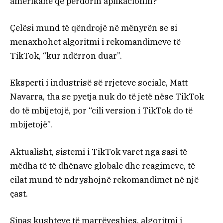
amerikanë që përdorin aplikacionin?
Çelësi mund të qëndrojë në mënyrën se si
menaxhohet algoritmi i rekomandimeve të
TikTok, “kur ndërron duar”.
Eksperti i industrisë së rrjeteve sociale, Matt
Navarra, tha se pyetja nuk do të jetë nëse TikTok
do të mbijetojë, por “cili version i TikTok do të
mbijetojë”.
Aktualisht, sistemi i TikTok varet nga sasi të
mëdha të të dhënave globale dhe reagimeve, të
cilat mund të ndryshojnë rekomandimet në një
çast.
Sipas kushteve të marrëveshjes, algoritmi i