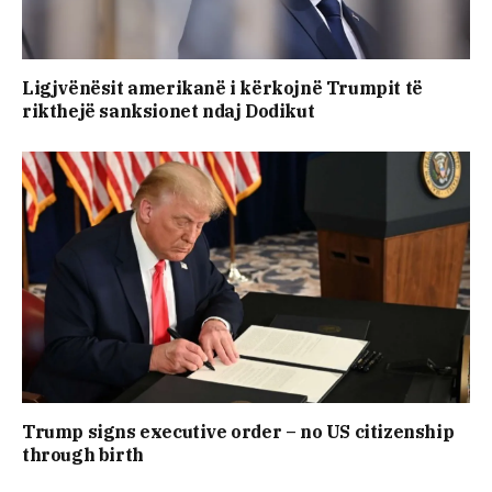
Ligjvënësit amerikanë i kërkojnë Trumpit të
rikthejë sanksionet ndaj Dodikut
Trump signs executive order – no US citizenship
through birth