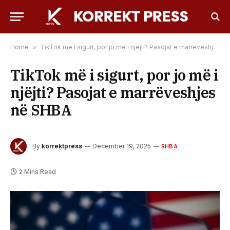
Home
»
TikTok më i sigurt, por jo më i njëjti? Pasojat e marrëveshjes në SHBA
TikTok më i sigurt, por jo më i
njëjti? Pasojat e marrëveshjes
në SHBA
By
korrektpress
December 19, 2025
SHBA
2 Mins Read