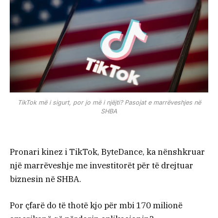
TikTok më i sigurt, por jo më i njëjti? Pasojat e marrëveshjes në
SHBA
Pronari kinez i TikTok, ByteDance, ka nënshkruar
një marrëveshje me investitorët për të drejtuar
biznesin në SHBA.
Por çfarë do të thotë kjo për mbi 170 milionë