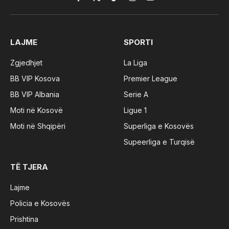
Facebook
X
TikTok
Instagram
YouTube
(Twitter)
LAJME
SPORTI
Zgjedhjet
La Liga
BB VIP Kosova
Premier League
BB VIP Albania
Serie A
Moti në Kosovë
Ligue 1
Moti në Shqipëri
Superliga e Kosovës
Supeerliga e Turqisë
TË TJERA
Lajme
Policia e Kosovës
Prishtina