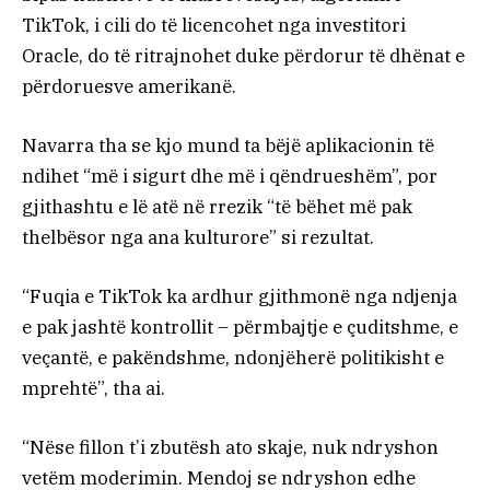
TikTok, i cili do të licencohet nga investitori
Oracle, do të ritrajnohet duke përdorur të dhënat e
përdoruesve amerikanë.
Navarra tha se kjo mund ta bëjë aplikacionin të
ndihet “më i sigurt dhe më i qëndrueshëm”, por
gjithashtu e lë atë në rrezik “të bëhet më pak
thelbësor nga ana kulturore” si rezultat.
“Fuqia e TikTok ka ardhur gjithmonë nga ndjenja
e pak jashtë kontrollit – përmbajtje e çuditshme, e
veçantë, e pakëndshme, ndonjëherë politikisht e
mprehtë”, tha ai.
“Nëse fillon t’i zbutësh ato skaje, nuk ndryshon
vetëm moderimin. Mendoj se ndryshon edhe