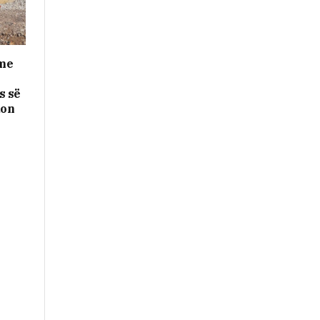
me
s së
don