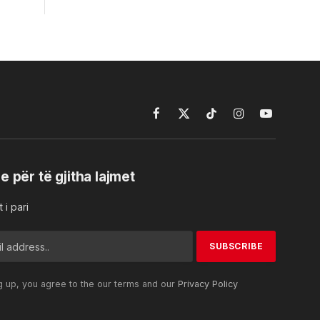
Facebook
X
TikTok
Instagram
YouTube
(Twitter)
e për të gjitha lajmet
 i pari
g up, you agree to the our terms and our
Privacy Policy