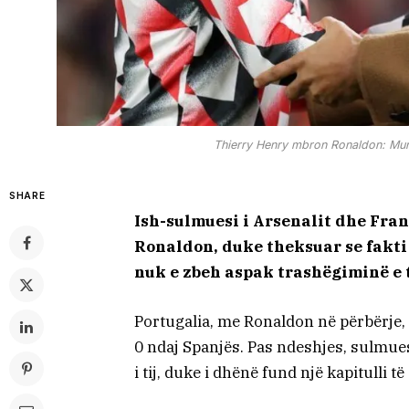
Thierry Henry mbron Ronaldon: Mung
SHARE
Ish-sulmuesi i Arsenalit dhe Fran
Ronaldon, duke theksuar se fakti 
nuk e zbeh aspak trashëgiminë e ti
Portugalia, me Ronaldon në përbërje,
0 ndaj Spanjës. Pas ndeshjes, sulmues
i tij, duke i dhënë fund një kapitulli