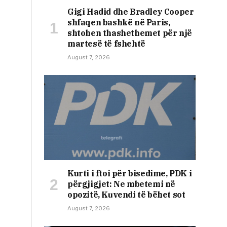
Gigi Hadid dhe Bradley Cooper
shfaqen bashkë në Paris,
shtohen thashethemet për një
martesë të fshehtë
August 7, 2026
​Kurti i ftoi për bisedime, PDK i
përgjigjet: Ne mbetemi në
opozitë, Kuvendi të bëhet sot
August 7, 2026