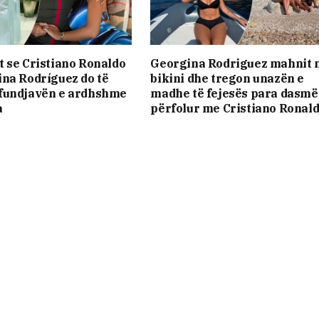
 se Cristiano Ronaldo
Georgina Rodriguez mahnit 
na Rodríguez do të
bikini dhe tregon unazën e
fundjavën e ardhshme
madhe të fejesës para dasmë
a
përfolur me Cristiano Ronal