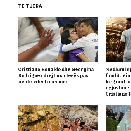
TË TJERA
Cristiano Ronaldo dhe Georgina
Mediumi spa
Rodriguez drejt martesës pas
fundit: Vin
nëntë vitesh dashuri
largimit se
ngjashme m
Cristiano 