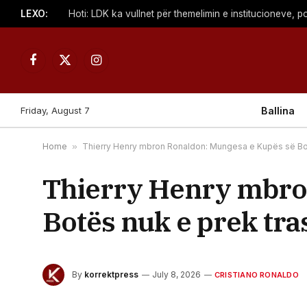
LEXO:
Facebook
X
Instagram
(Twitter)
Friday, August 7
Ballina
Home
»
Thierry Henry mbron Ronaldon: Mungesa e Kupës së Botë
Thierry Henry mbro
Botës nuk e prek tra
By
korrektpress
July 8, 2026
CRISTIANO RONALDO