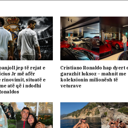
njoll jep të rejat e
Cristiano Ronaldo hap dyert 
icius Jr më afër
garazhit luksoz – mahnit me
 rinovimit, situatë e
koleksionin milionësh të
e atë që i ndodhi
veturave
Ronaldos