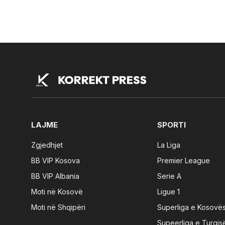
LAJME
SPORTI
Zgjedhjet
La Liga
BB VIP Kosova
Premier League
BB VIP Albania
Serie A
Moti në Kosovë
Ligue 1
Moti në Shqipëri
Superliga e Kosovë
Supeerliga e Turqis