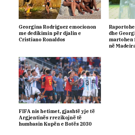
Georgina Rodriguez emocionon
Raportohet
me dedikimin për djalin e
dhe Georgi
Cristiano Ronaldos
martohen 
në Madeir
FIFA nis hetimet, gjashtë yje të
Argjentinës rrezikojnë të
humbasin Kupën e Botës 2030