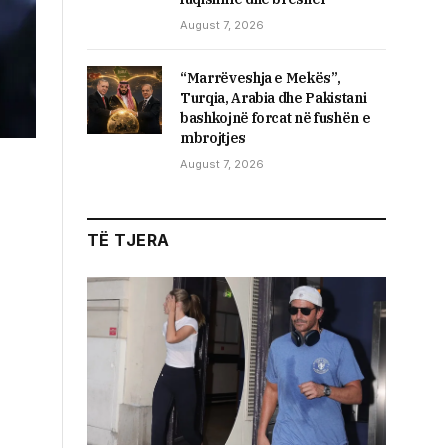
August 7, 2026
“Marrëveshja e Mekës”,
Turqia, Arabia dhe Pakistani
bashkojnë forcat në fushën e
mbrojtjes
August 7, 2026
TË TJERA