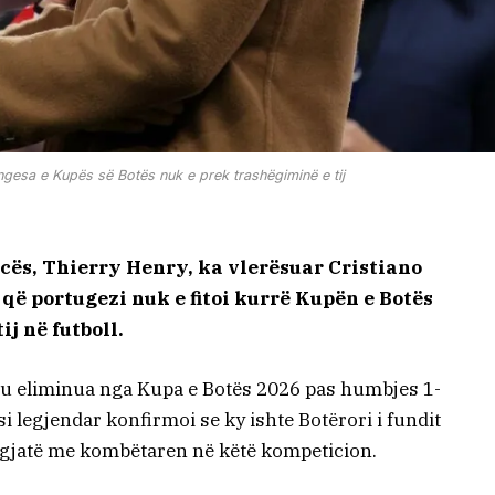
esa e Kupës së Botës nuk e prek trashëgiminë e tij
cës, Thierry Henry, ka vlerësuar Cristiano
që portugezi nuk e fitoi kurrë Kupën e Botës
j në futboll.
 u eliminua nga Kupa e Botës 2026 pas humbjes 1-
i legjendar konfirmoi se ky ishte Botërori i fundit
 të gjatë me kombëtaren në këtë kompeticion.