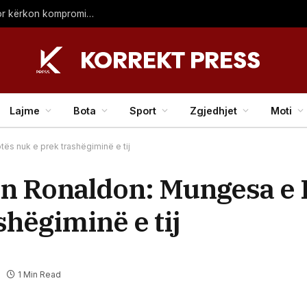
Hoti: LDK ka vullnet për themelimin e institucioneve, por kërkon kompromis – duke shantazhuar me zgjedhje nuk arrihet asgjë
Lajme
Bota
Sport
Zgjedhjet
Moti
s nuk e prek trashëgiminë e tij
n Ronaldon: Mungesa e 
shëgiminë e tij
1 Min Read