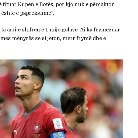
 fituar Kupën e Botës, por kjo nuk e përcakton
j është e paprekshme”.
 ta arrijë shifrën e 1 mijë golave. Ai ka frymëzuar
rmes mënyrës se si jeton, merr frymë dhe e