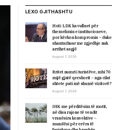
LEXO GJITHASHTU
Hoti: LDK ka vullnet për
themelimin e institucioneve,
por kërkon kompromis – duke
shantazhuar me zgjedhje nuk
arrihet asgjë
August 7, 2026
Rritet numri i turistëve, mbi 70
mijë gjatë qershorit – nga cilat
shtete pati më shumë vizitorë?
August 7, 2026
IHK me përditësim të motit,
në disa rajone të vendit
vranësira konvektive –
mundësi për erëra të
fuqishme dhe breshër