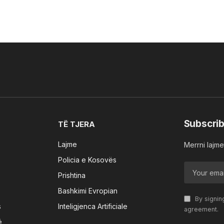
Subscrib
TË TJERA
Lajme
Merrni lajmet
Policia e Kosovës
Prishtina
Bashkimi Evropian
By signin
s
Inteligjenca Artificiale
agreement.
ë