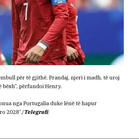
embull për të gjithë. Prandaj, njeri i madh, të uroj
të bësh”, përfundoi Henry.
nua nga Portugalia duke lënë të hapur
ro 2028”./
Telegrafi
/