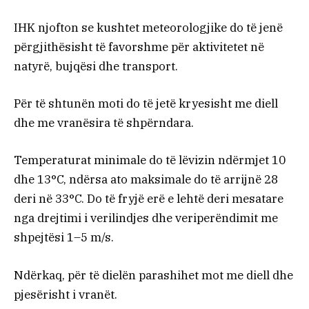
IHK njofton se kushtet meteorologjike do të jenë
përgjithësisht të favorshme për aktivitetet në
natyrë, bujqësi dhe transport.
Për të shtunën moti do të jetë kryesisht me diell
dhe me vranësira të shpërndara.
Temperaturat minimale do të lëvizin ndërmjet 10
dhe 13°C, ndërsa ato maksimale do të arrijnë 28
deri në 33°C. Do të fryjë erë e lehtë deri mesatare
nga drejtimi i verilindjes dhe veriperëndimit me
shpejtësi 1–5 m/s.
Ndërkaq, për të dielën parashihet mot me diell dhe
pjesërisht i vranët.