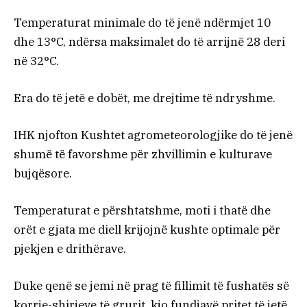
Temperaturat minimale do të jenë ndërmjet 10
dhe 13°C, ndërsa maksimalet do të arrijnë 28 deri
në 32°C.
Era do të jetë e dobët, me drejtime të ndryshme.
IHK njofton Kushtet agrometeorologjike do të jenë
shumë të favorshme për zhvillimin e kulturave
bujqësore.
Temperaturat e përshtatshme, moti i thatë dhe
orët e gjata me diell krijojnë kushte optimale për
pjekjen e drithërave.
Duke qenë se jemi në prag të fillimit të fushatës së
korrje-shirjeve të grurit, kjo fundjavë pritet të jetë