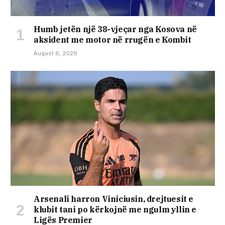
Humb jetën një 38-vjeçar nga Kosova në
aksident me motor në rrugën e Kombit
August 6, 2026
Arsenali harron Viniciusin, drejtuesit e
klubit tani po kërkojnë me ngulm yllin e
Ligës Premier