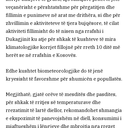
veçanërisht e përshtatshme për përgatitjen dhe
fillimin e punimeve në arat me drithëra, si dhe për
zhvillimin e aktiviteteve të tjera bujqësore, të cilat
aktiviteti fillimisht do të nisen nga rrafshi i
Dukagjinit ku atje për shkak të kushteve të mira
klimatologjike korrjet fillojnë për rreth 10 ditë më
herët se në rrafshin e Kosovës.
Edhe kushtet biometeorologjike do të jenë
kryesisht të favorshme për shumicën e popullatës.
Megjithatë, gjatë orëve të mesditës dhe pasdites,
për shkak të rritjes së temperaturave dhe
rrezatimit të lartë diellor, rekomandohet shmangia
e ekspozimit të panevojshëm në diell, konsumimi i
mjaftueshëm i lëngjeve dhe mbrojtja nga rrezet