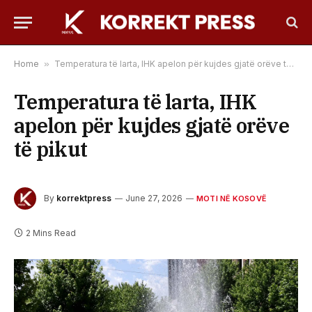
Home
»
Temperatura të larta, IHK apelon për kujdes gjatë orëve të pikut
Temperatura të larta, IHK
apelon për kujdes gjatë orëve
të pikut
By
korrektpress
June 27, 2026
MOTI NË KOSOVË
2 Mins Read