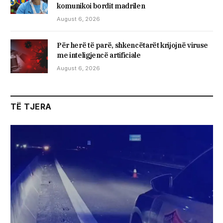
komunikoi bordit madrilen
August 6, 2026
Për herë të parë, shkencëtarët krijojnë viruse
me inteligjencë artificiale
August 6, 2026
TË TJERA