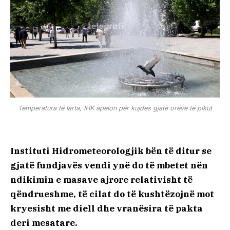
Temperatura të larta, IHK apelon për kujdes gjatë orëve të pikut
Instituti Hidrometeorologjik bën të ditur se
gjatë fundjavës vendi ynë do të mbetet nën
ndikimin e masave ajrore relativisht të
qëndrueshme, të cilat do të kushtëzojnë mot
kryesisht me diell dhe vranësira të pakta
deri mesatare.