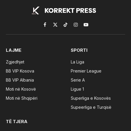
Facebook
X
TikTok
Instagram
YouTube
(Twitter)
LAJME
SPORTI
Zgjedhjet
La Liga
BB VIP Kosova
Premier League
BB VIP Albania
Serie A
Moti në Kosovë
Ligue 1
Moti në Shqipëri
Superliga e Kosovës
Supeerliga e Turqisë
TË TJERA