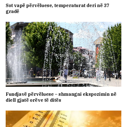
Sot vapë përvëluese, temperaturat deri në 37
gradë
Fundjavë përvëluese – shmangni ekspozimin në
diell gjatë orëve të ditës