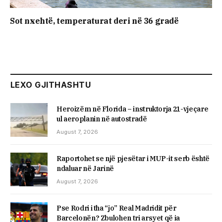
Sot nxehtë, temperaturat deri në 36 gradë
LEXO GJITHASHTU
Heroizëm në Florida – instruktorja 21-vjeçare
ul aeroplanin në autostradë
August 7, 2026
Raportohet se një pjesëtar i MUP-it serb është
ndaluar në Jarinë
August 7, 2026
Pse Rodri i tha “jo” Real Madridit për
Barcelonën? Zbulohen tri arsyet që ia