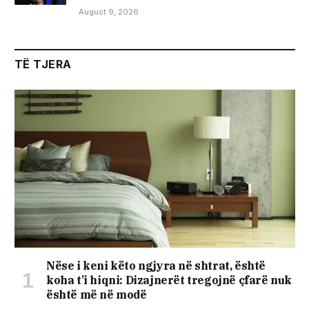
August 9, 2026
TË TJERA
Nëse i keni këto ngjyra në shtrat, është
koha t’i hiqni: Dizajnerët tregojnë çfarë nuk
është më në modë