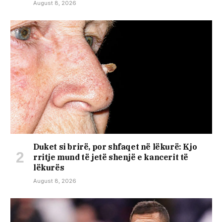
August 8, 2026
Duket si brirë, por shfaqet në lëkurë: Kjo
rritje mund të jetë shenjë e kancerit të
lëkurës
August 8, 2026