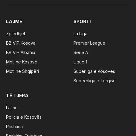
(Twitter)
LAJME
SPORTI
Zgjedhjet
La Liga
BB VIP Kosova
Premier League
BB VIP Albania
Serie A
Moti në Kosovë
Ligue 1
Moti në Shqipëri
Superliga e Kosovës
Supeerliga e Turqisë
TË TJERA
Lajme
Policia e Kosovës
Prishtina
Bashkimi Evropian