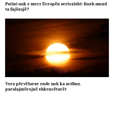
Putini nuk e merr Evropën seriozisht: Kush mund
ta fajësojë?
Vera përvëluese ende nuk ka ardhur,
paralajmërojnë shkencëtarët