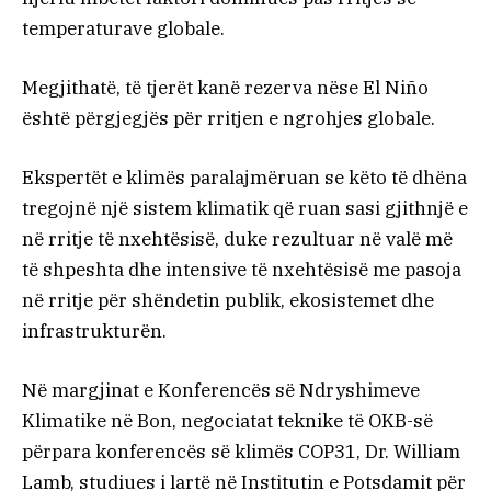
temperaturave globale.
Megjithatë, të tjerët kanë rezerva nëse El Niño
është përgjegjës për rritjen e ngrohjes globale.
Ekspertët e klimës paralajmëruan se këto të dhëna
tregojnë një sistem klimatik që ruan sasi gjithnjë e
në rritje të nxehtësisë, duke rezultuar në valë më
të shpeshta dhe intensive të nxehtësisë me pasoja
në rritje për shëndetin publik, ekosistemet dhe
infrastrukturën.
Në margjinat e Konferencës së Ndryshimeve
Klimatike në Bon, negociatat teknike të OKB-së
përpara konferencës së klimës COP31, Dr. William
Lamb, studiues i lartë në Institutin e Potsdamit për