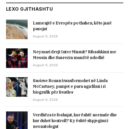
LEXO GJITHASHTU
Lumenjtë e Evropës po thahen, këto janë
pasojat
August 9, 2026
Neymari drejt Inter Miamit? Ribashkimi me
Messin dhe Suarezin mund të ndodhë
August 9, 2026
Saoirse Ronan transformohet në Linda
McCartney, pamjet e para nga filmi i ri
biografik për Beatles
August 9, 2026
Verdhëza te foshnjat, kur është normale dhe
kur duhet kontroll? Ky është shpjegimi i
neonatologut