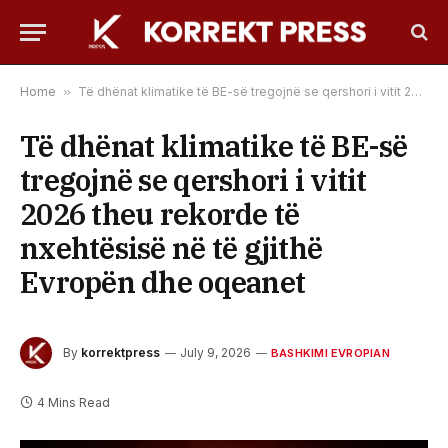
Home
»
Të dhënat klimatike të BE-së tregojnë se qershori i vitit 2026 theu rekorde të nxehtësisë në të gjithë Evropën dhe oqeanet
Të dhënat klimatike të BE-së
tregojnë se qershori i vitit
2026 theu rekorde të
nxehtësisë në të gjithë
Evropën dhe oqeanet
By
korrektpress
July 9, 2026
BASHKIMI EVROPIAN
4 Mins Read