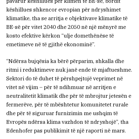
pavarur këshillues për klimën të BE-së, bordit
këshillues shkencor evropian për ndryshimet
klimatike, tha se arritja e objektivave klimatike të
BE-së për vitet 2040 dhe 2050 në një mënyrë me
kosto efektive kërkon “ulje domethënëse të
emetimeve në të gjithë ekonominë”.
“Ndërsa bujqësia ka bërë përparim, shkalla dhe
ritmi i reduktimeve nuk janë ende të mjaftueshme.
Sektori do të duhet të përshpejtojë veprimet në
vitet në vijim – për të ndihmuar në arritjen e
neutralitetit klimatik dhe për të mbrojtur jetesën e
fermerëve, për të mbështetur komunitetet rurale
dhe për të siguruar furnizimin me ushqim të
Evropës ndërsa klima vazhdon të ndryshojë”, tha
Edenhofer pas publikimit të një raporti në mars.