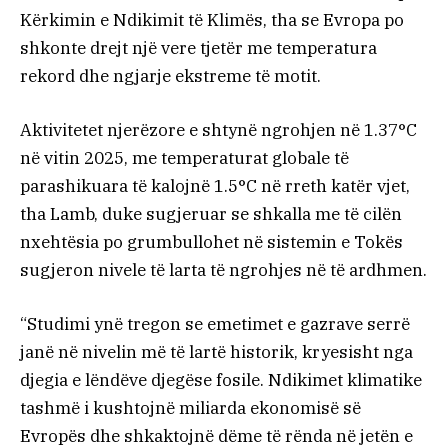
Kërkimin e Ndikimit të Klimës, tha se Evropa po
shkonte drejt një vere tjetër me temperatura
rekord dhe ngjarje ekstreme të motit.
Aktivitetet njerëzore e shtynë ngrohjen në 1.37°C
në vitin 2025, me temperaturat globale të
parashikuara të kalojnë 1.5°C në rreth katër vjet,
tha Lamb, duke sugjeruar se shkalla me të cilën
nxehtësia po grumbullohet në sistemin e Tokës
sugjeron nivele të larta të ngrohjes në të ardhmen.
“Studimi ynë tregon se emetimet e gazrave serrë
janë në nivelin më të lartë historik, kryesisht nga
djegia e lëndëve djegëse fosile. Ndikimet klimatike
tashmë i kushtojnë miliarda ekonomisë së
Evropës dhe shkaktojnë dëme të rënda në jetën e