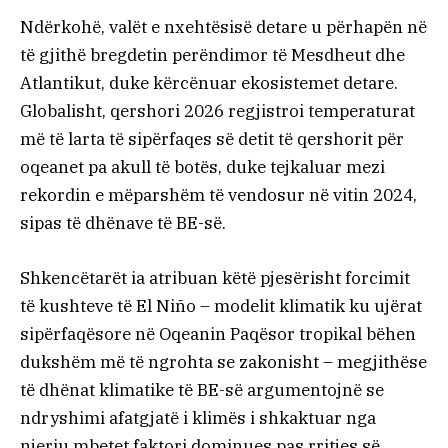
Ndërkohë, valët e nxehtësisë detare u përhapën në
të gjithë bregdetin perëndimor të Mesdheut dhe
Atlantikut, duke kërcënuar ekosistemet detare.
Globalisht, qershori 2026 regjistroi temperaturat
më të larta të sipërfaqes së detit të qershorit për
oqeanet pa akull të botës, duke tejkaluar mezi
rekordin e mëparshëm të vendosur në vitin 2024,
sipas të dhënave të BE-së.
Shkencëtarët ia atribuan këtë pjesërisht forcimit
të kushteve të El Niño – modelit klimatik ku ujërat
sipërfaqësore në Oqeanin Paqësor tropikal bëhen
dukshëm më të ngrohta se zakonisht – megjithëse
të dhënat klimatike të BE-së argumentojnë se
ndryshimi afatgjatë i klimës i shkaktuar nga
njeriu mbetet faktori dominues pas rritjes së