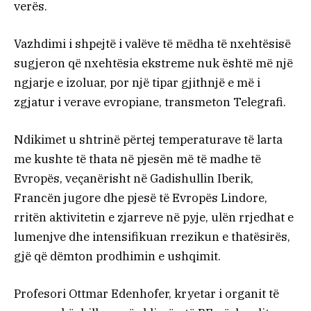
verës.
Vazhdimi i shpejtë i valëve të mëdha të nxehtësisë
sugjeron që nxehtësia ekstreme nuk është më një
ngjarje e izoluar, por një tipar gjithnjë e më i
zgjatur i verave evropiane, transmeton Telegrafi.
Ndikimet u shtrinë përtej temperaturave të larta
me kushte të thata në pjesën më të madhe të
Evropës, veçanërisht në Gadishullin Iberik,
Francën jugore dhe pjesë të Evropës Lindore,
rritën aktivitetin e zjarreve në pyje, ulën rrjedhat e
lumenjve dhe intensifikuan rrezikun e thatësirës,
gjë që dëmton prodhimin e ushqimit.
Profesori Ottmar Edenhofer, kryetar i organit të