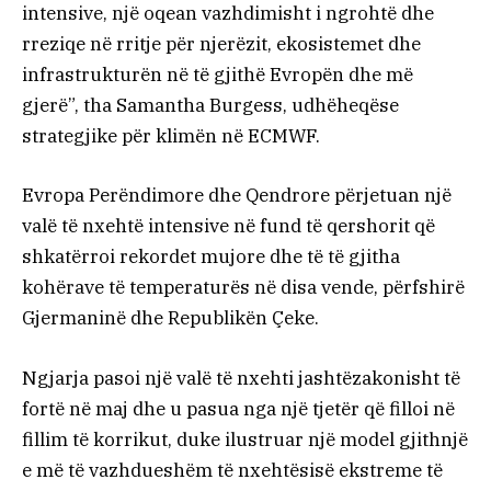
intensive, një oqean vazhdimisht i ngrohtë dhe
rreziqe në rritje për njerëzit, ekosistemet dhe
infrastrukturën në të gjithë Evropën dhe më
gjerë”, tha Samantha Burgess, udhëheqëse
strategjike për klimën në ECMWF.
Evropa Perëndimore dhe Qendrore përjetuan një
valë të nxehtë intensive në fund të qershorit që
shkatërroi rekordet mujore dhe të të gjitha
kohërave të temperaturës në disa vende, përfshirë
Gjermaninë dhe Republikën Çeke.
Ngjarja pasoi një valë të nxehti jashtëzakonisht të
fortë në maj dhe u pasua nga një tjetër që filloi në
fillim të korrikut, duke ilustruar një model gjithnjë
e më të vazhdueshëm të nxehtësisë ekstreme të