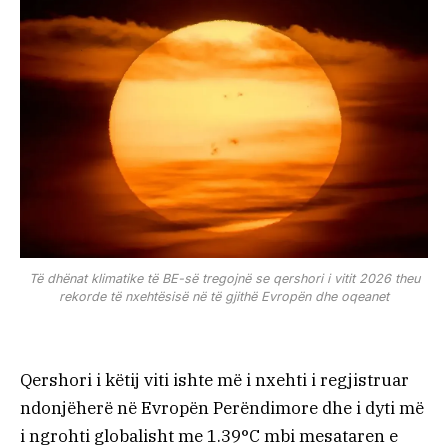
Të dhënat klimatike të BE-së tregojnë se qershori i vitit 2026 theu
rekorde të nxehtësisë në të gjithë Evropën dhe oqeanet
Qershori i këtij viti ishte më i nxehti i regjistruar
ndonjëherë në Evropën Perëndimore dhe i dyti më
i ngrohti globalisht me 1.39°C mbi mesataren e