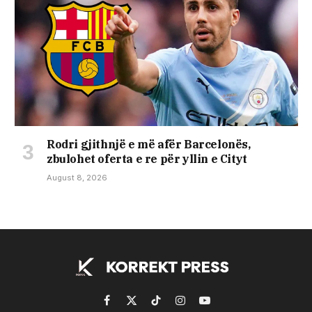
Rodri gjithnjë e më afër Barcelonës,
zbulohet oferta e re për yllin e Cityt
August 8, 2026
Facebook
X
TikTok
Instagram
YouTube