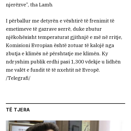
njerëzve”, tha Lamb.
I përballur me detyrën e vështirë të frenimit të
emetimeve të gazrave serrë, duke zbutur
njëkohësisht temperaturat gjithnjë e më në rritje,
Komisioni Evropian është zotuar të kalojë nga
zbutja e klimës në përshtatje me klimën. Ky
ndryshim publik erdhi pasi 1,300 vdekje u lidhën
me valët e fundit të të nxehtit në Evropë.
/Telegrafi/
TË TJERA