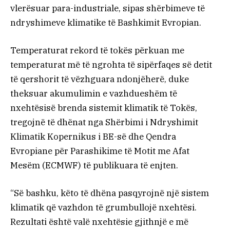
vlerësuar para-industriale, sipas shërbimeve të
ndryshimeve klimatike të Bashkimit Evropian.
Temperaturat rekord të tokës përkuan me
temperaturat më të ngrohta të sipërfaqes së detit
të qershorit të vëzhguara ndonjëherë, duke
theksuar akumulimin e vazhdueshëm të
nxehtësisë brenda sistemit klimatik të Tokës,
tregojnë të dhënat nga Shërbimi i Ndryshimit
Klimatik Kopernikus i BE-së dhe Qendra
Evropiane për Parashikime të Motit me Afat
Mesëm (ECMWF) të publikuara të enjten.
“Së bashku, këto të dhëna pasqyrojnë një sistem
klimatik që vazhdon të grumbullojë nxehtësi.
Rezultati është valë nxehtësie gjithnjë e më