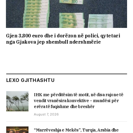
Gjen 3,800 euro dhe i dorëzon në polici, qytetari
nga Gjakova jep shembull ndershmërie
LEXO GJITHASHTU
IHK me përditësim të motit, në disa rajone të
vendit vranësira konvektive – mundësi për
erëra të fuqishme dhe breshër
August 7, 2026
“Marrëveshja e Mekës”, Turqia, Arabia dhe