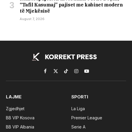
“Tafil Kasumaj” pajiset me kabinet modern
të Mjekësisë
August 7, 2026
Facebook
X
TikTok
Instagram
YouTube
(Twitter)
LAJME
SPORTI
Zgjedhjet
La Liga
BB VIP Kosova
Premier League
BB VIP Albania
Serie A