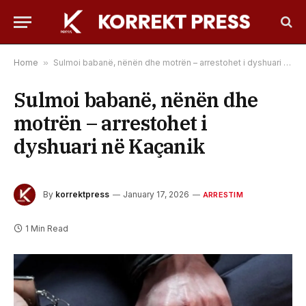
Home
»
Sulmoi babanë, nënën dhe motrën – arrestohet i dyshuari në Kaçanik
Sulmoi babanë, nënën dhe
motrën – arrestohet i
dyshuari në Kaçanik
By
korrektpress
January 17, 2026
ARRESTIM
1 Min Read