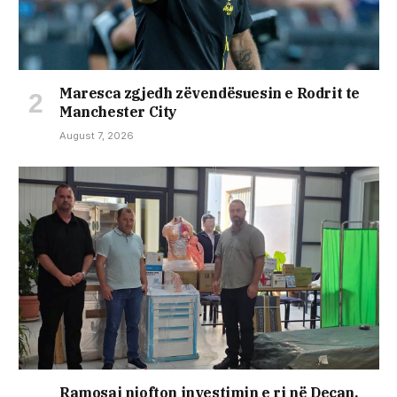
Maresca zgjedh zëvendësuesin e Rodrit te
Manchester City
August 7, 2026
Ramosaj njofton investimin e ri në Deçan,