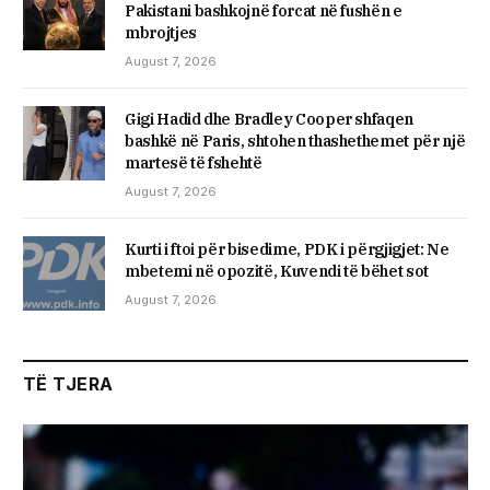
Pakistani bashkojnë forcat në fushën e
mbrojtjes
August 7, 2026
Gigi Hadid dhe Bradley Cooper shfaqen
bashkë në Paris, shtohen thashethemet për një
martesë të fshehtë
August 7, 2026
​Kurti i ftoi për bisedime, PDK i përgjigjet: Ne
mbetemi në opozitë, Kuvendi të bëhet sot
August 7, 2026
TË TJERA