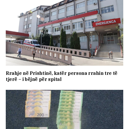
Rrahje në Prishtinë, katër persona rrahin tre të
tjerë – i bëjnë për spital