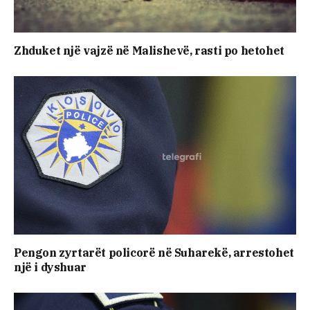
Zhduket një vajzë në Malishevë, rasti po hetohet
Pengon zyrtarët policorë në Suharekë, arrestohet
një i dyshuar