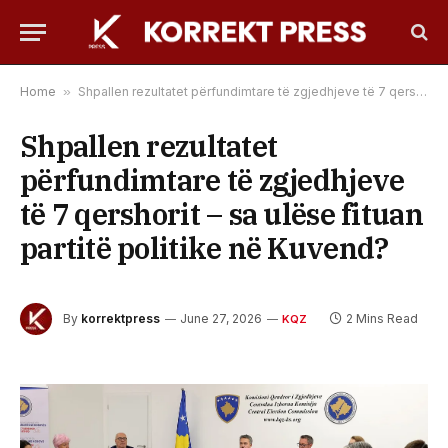
Home
»
Shpallen rezultatet përfundimtare të zgjedhjeve të 7 qershorit – sa ulëse fituan partitë politike në Kuvend?
Shpallen rezultatet
përfundimtare të zgjedhjeve
të 7 qershorit – sa ulëse fituan
partitë politike në Kuvend?
By
korrektpress
June 27, 2026
2 Mins Read
KQZ