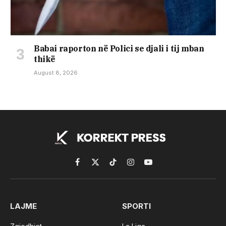
Babai raporton në Polici se djali i tij mban
thikë
August 8, 2026
Facebook
X
TikTok
Instagram
YouTube
(Twitter)
LAJME
SPORTI