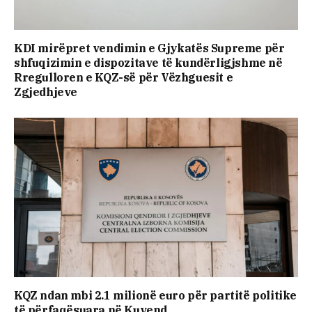
KDI mirëpret vendimin e Gjykatës Supreme për
shfuqizimin e dispozitave të kundërligjshme në
Rregulloren e KQZ-së për Vëzhguesit e
Zgjedhjeve
KQZ ndan mbi 2.1 milionë euro për partitë politike
të përfaqësuara në Kuvend