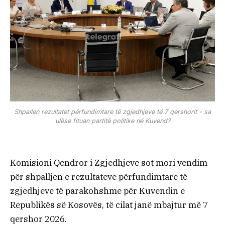
Shpallen rezultatet përfundimtare të zgjedhjeve të 7 qershorit - sa
ulëse fituan partitë politike në Kuvend?
Komisioni Qendror i Zgjedhjeve sot mori vendim
për shpalljen e rezultateve përfundimtare të
zgjedhjeve të parakohshme për Kuvendin e
Republikës së Kosovës, të cilat janë mbajtur më 7
qershor 2026.