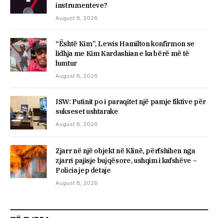
instrumenteve?
August 8, 2026
“Është Kim”, Lewis Hamilton konfirmon se
lidhja me Kim Kardashian e ka bërë më të
lumtur
August 8, 2026
ISW: Putinit po i paraqitet një pamje fiktive për
sukseset ushtarake
August 8, 2026
Zjarr në një objekt në Klinë, përfshihen nga
zjarri pajisje bujqësore, ushqim i kafshëve –
Policia jep detaje
August 8, 2026