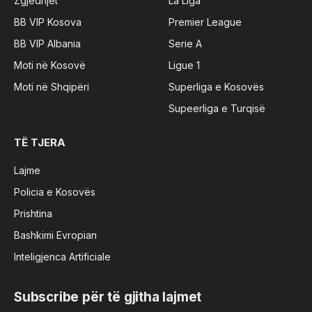
Zgjedhjet
La Liga
BB VIP Kosova
Premier League
BB VIP Albania
Serie A
Moti në Kosovë
Ligue 1
Moti në Shqipëri
Superliga e Kosovës
Supeerliga e Turqisë
TË TJERA
Lajme
Policia e Kosovës
Prishtina
Bashkimi Evropian
Inteligjenca Artificiale
Subscribe për të gjitha lajmet