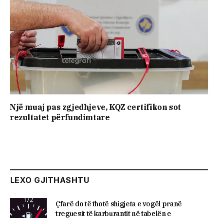
Një muaj pas zgjedhjeve, KQZ certifikon sot
rezultatet përfundimtare
LEXO GJITHASHTU
Çfarë do të thotë shigjeta e vogël pranë
treguesit të karburantit në tabelën e