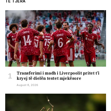
TË TJERA
Transferimi i madh i Liverpoolit pritet t’i
kryej të dielën testet mjekësore
August 8, 2026