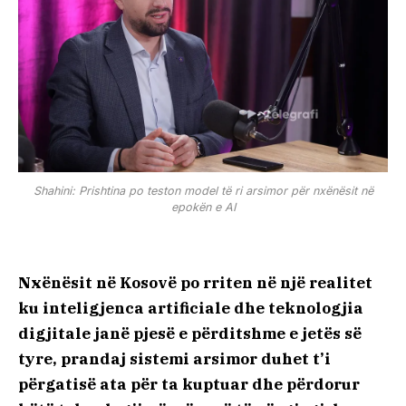
Shahini: Prishtina po teston model të ri arsimor për nxënësit në
epokën e AI
Nxënësit në Kosovë po rriten në një realitet
ku inteligjenca artificiale dhe teknologjia
digjitale janë pjesë e përditshme e jetës së
tyre, prandaj sistemi arsimor duhet t’i
përgatisë ata për ta kuptuar dhe përdorur