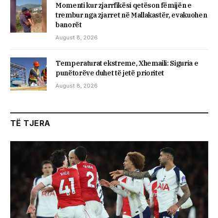
Momenti kur zjarrfikësi qetëson fëmijën e
trembur nga zjarret në Mallakastër, evakuohen
banorët
August 8, 2026
Temperaturat ekstreme, Xhemaili: Siguria e
punëtorëve duhet të jetë prioritet
August 8, 2026
TË TJERA