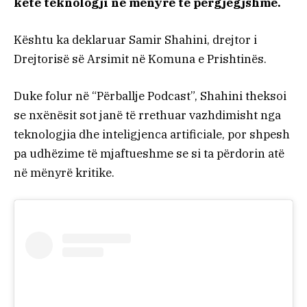
këtë teknologji në mënyrë të përgjegjshme.
Kështu ka deklaruar Samir Shahini, drejtor i
Drejtorisë së Arsimit në Komuna e Prishtinës.
Duke folur në “Përballje Podcast”, Shahini theksoi
se nxënësit sot janë të rrethuar vazhdimisht nga
teknologjia dhe inteligjenca artificiale, por shpesh
pa udhëzime të mjaftueshme se si ta përdorin atë
në mënyrë kritike.