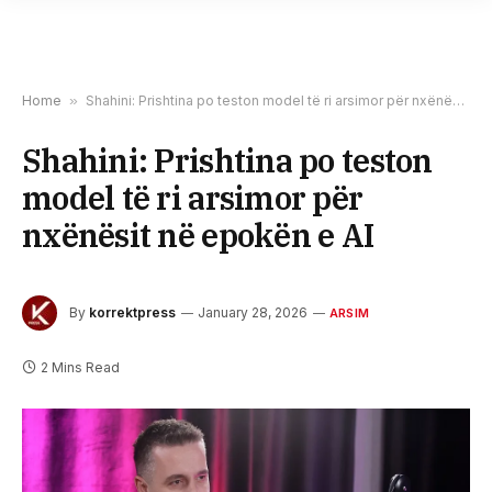
Home
»
Shahini: Prishtina po teston model të ri arsimor për nxënësit në epokën e AI
Shahini: Prishtina po teston
model të ri arsimor për
nxënësit në epokën e AI
By
korrektpress
January 28, 2026
ARSIM
2 Mins Read