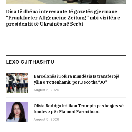
Disa të dhëna interesante të gazetës gjermane
“Frankfurter Allgemeine Zeitung” mbi vizitën e
presidentit të Ukrainës në Serbi
LEXO GJITHASHTU
Barcelonës iu ofura mundësia ta transferojë
yllin e Tottenhamit, por Deco tha “JO”
August 8, 2026
Olivia Rodrigo kritikon Trumpin pas heqjes së
fondeve për Planned Parenthood
August 8, 2026