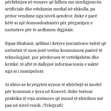
përfshirjes së temave që lidhen me inteligjencën
artificiale dhe edukimin medial në shkolla, pa
pritur vendime nga niveli qendror, duke e parë
këtë si një domosdoshmëri për përgatitjen e
nxënësve për të ardhmen digjitale.
Sipas Shahinit, qëllimi i këtyre iniciativave është që
nxënësit të mos jenë vetëm konsumues pasivë të
teknologjisë, por përdorues të vetëdijshëm dhe
kritikë, të aftë të dallojnë informacionin e saktë
nga ai i manipuluar.
Ai shtoi se kryeqyteti synon të shërbejë si model
për komunat e tjera në Kosovë, duke testuar
praktika të reja arsimore që mund të shtrihen më
pas në nivel vendi. /Telegrafi/