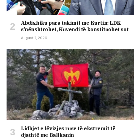
Abdixhiku para takimit me Kurtin: LDK
s’nënshtrohet, Kuvendi të konstituohet sot
August 7, 2026
Lidhjet e lëvizjes ruse të ekstremit të
djathtë me Ballkanin