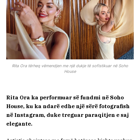
Rita Ora tërheq vëmendjen me një dukje të sofistikuar në Soho
House
Rita Ora ka performuar së fundmi në Soho
House, ku ka ndarë edhe një sërë fotografish
në Instagram, duke treguar paraqitjen e saj
elegante.