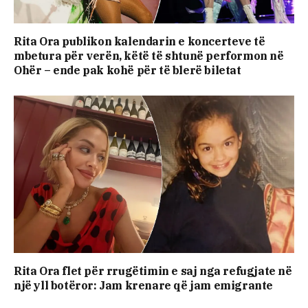
Rita Ora publikon kalendarin e koncerteve të
mbetura për verën, këtë të shtunë performon në
Ohër – ende pak kohë për të blerë biletat
Rita Ora flet për rrugëtimin e saj nga refugjate në
një yll botëror: Jam krenare që jam emigrante