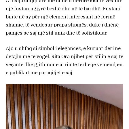
Artistja shqiptare me famë botërore kishte veshur
një fustan ngjyrë bezhë dhe në të bardhë. Fustani
binte në sy për një element interesant në formë
shamie, të vendosur prapa shpinës, duke i dhënë
pamjes së saj një stil unik dhe të sofistikuar.
Ajo u shfaq si simbol i elegancës, e kuruar deri në
detajin më të vogël. Rita Ora njihet për stilin e saj të
veçantë dhe gjithmonë arrin të tërheqë vëmendjen
e publikut me paraqitjet e saj.