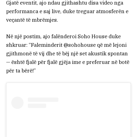
Gjatë eventit, ajo ndau gjithashtu disa video nga
performanca e saj live, duke treguar atmosferën e
veçantë të mbrëmjes.
Në një postim, ajo falënderoi Soho House duke
shkruar: “Faleminderit @sohohouse që më lejoni
gjithmonë të vij dhe të bëj një set akustik spontan
— është fjalë për fjalë gjëja ime e preferuar në botë
për ta bërë!”