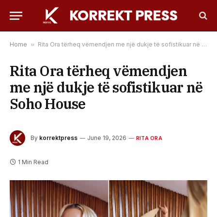
Home
»
Rita Ora tërheq vëmendjen me një dukje të sofistikuar në Soho House
Rita Ora tërheq vëmendjen
me një dukje të sofistikuar në
Soho House
By
korrektpress
June 19, 2026
RITA ORA
1 Min Read