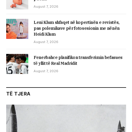
August 7, 2026
Leni Klum shfaqet në kopertinën e revistës,
pas polemikave për fotosesionin me nënën
Heidi Klum
August 7, 2026
Fenerbahce planifikon transferimin befasues
të yllit të Real Madridit
August 7, 2026
TË TJERA