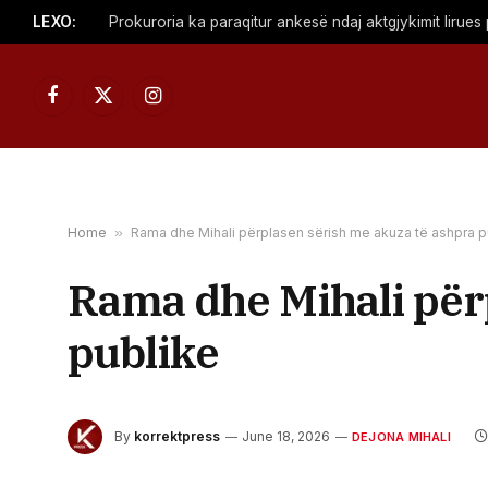
LEXO:
Facebook
X
Instagram
(Twitter)
Home
»
Rama dhe Mihali përplasen sërish me akuza të ashpra p
Rama dhe Mihali për
publike
By
korrektpress
June 18, 2026
DEJONA MIHALI