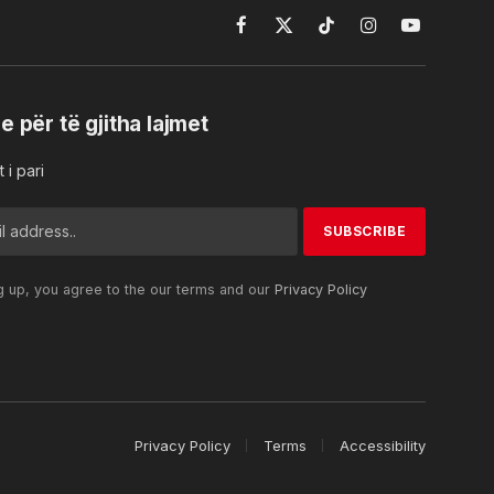
Facebook
X
TikTok
Instagram
YouTube
(Twitter)
e për të gjitha lajmet
 i pari
g up, you agree to the our terms and our
Privacy Policy
Privacy Policy
Terms
Accessibility