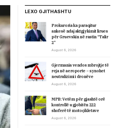
LEXO GJITHASHTU
Prokuroria ka paraqitur
ankesë ndaj aktgjykimit lirues
për Gruevskin në rastin “Talir
2”
August 6, 2026
Gjermania vendos mbrojtje të
reja në aeroporte – synohet
neutralizimi i dronëve
August 6, 2026
MPB: Vetëm për gjashtë orë
kontrollë u gjobitën 222
shoferë të motoçikletave
August 6, 2026