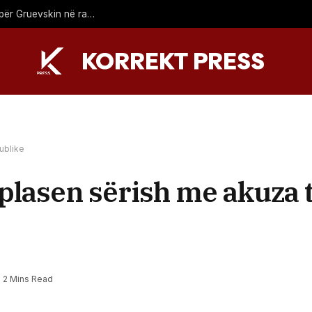
Prokuroria ka paraqitur ankesë ndaj aktgjykimit lirues për Gruevskin në rastin “Talir 2”
ublike
plasen sërish me akuza 
2 Mins Read