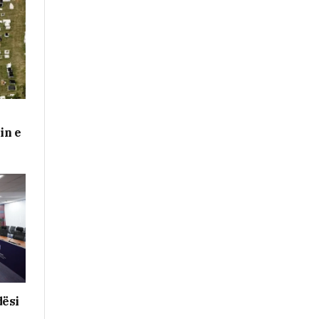
in e
dësi