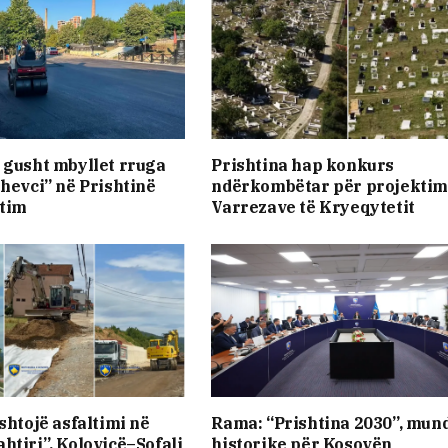
 gusht mbyllet rruga
Prishtina hap konkurs
shevci” në Prishtinë
ndërkombëtar për projektim
ltim
Varrezave të Kryeqytetit
shtojë asfaltimi në
Rama: “Prishtina 2030”, mun
htiri”, Kolovicë–Sofali
historike për Kosovën