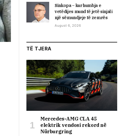
Sinkopa – kur humbja e
vetëdijes mund të jetë sinjal i
një sëmundjeje të zemrës
August 6, 2026
TË TJERA
Mercedes-AMG CLA 45
elektrik vendosi rekord në
Nürburgring