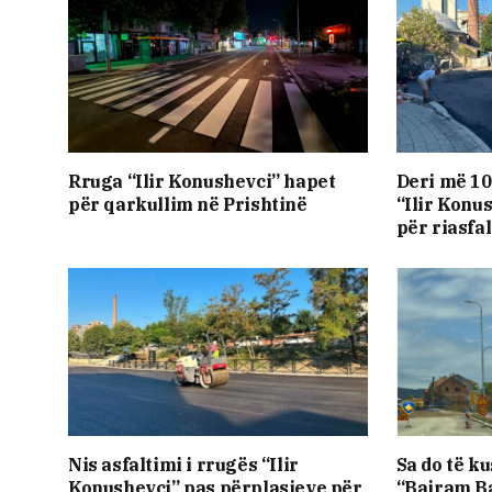
Rruga “Ilir Konushevci” hapet
Deri më 10
për qarkullim në Prishtinë
“Ilir Konu
për riasfa
Nis asfaltimi i rrugës “Ilir
Sa do të ku
Konushevci” pas përplasjeve për
“Bajram Ba