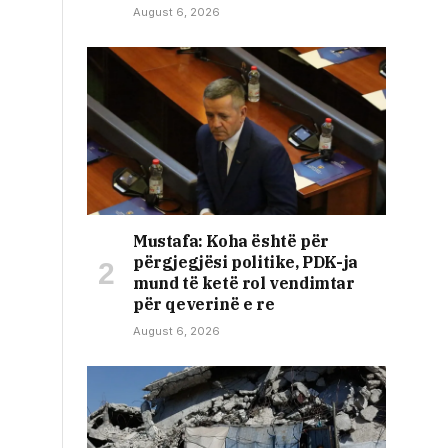
August 6, 2026
Mustafa: Koha është për
përgjegjësi politike, PDK-ja
mund të ketë rol vendimtar
për qeverinë e re
August 6, 2026