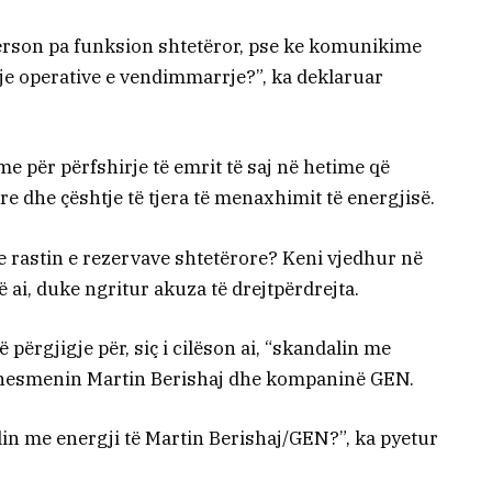
 person pa funksion shtetëror, pse ke komunikime
je operative e vendimmarrje?”, ka deklaruar
 për përfshirje të emrit të saj në hetime që
e dhe çështje të tjera të menaxhimit të energjisë.
 rastin e rezervave shtetërore? Keni vjedhur në
ë ai, duke ngritur akuza të drejtpërdrejta.
 përgjigje për, siç i cilëson ai, “skandalin me
iznesmenin Martin Berishaj dhe kompaninë GEN.
lin me energji të Martin Berishaj/GEN?”, ka pyetur