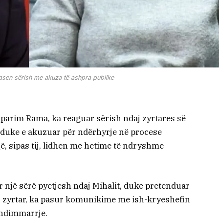
asen sërish me akuza të ashpra publike
rparim Rama, ka reaguar sërish ndaj zyrtares së
, duke e akuzuar për ndërhyrje në procese
që, sipas tij, lidhen me hetime të ndryshme
 një sërë pyetjesh ndaj Mihalit, duke pretenduar
r zyrtar, ka pasur komunikime me ish-kryeshefin
endimmarrje.