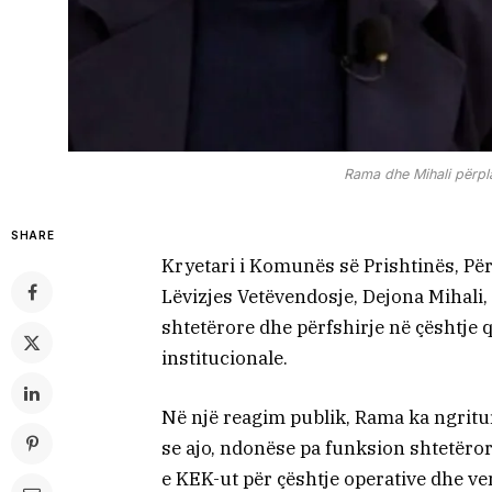
Rama dhe Mihali përpl
SHARE
Kryetari i Komunës së Prishtinës, Pë
Lëvizjes Vetëvendosje, Dejona Mihali
shtetërore dhe përfshirje në çështje 
institucionale.
Në një reagim publik, Rama ka ngritur
se ajo, ndonëse pa funksion shtetëro
e KEK-ut për çështje operative dhe v