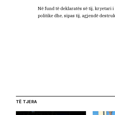
Në fund të deklaratës së tij, kryetari
politike dhe, sipas tij, agjendë destru
TË TJERA