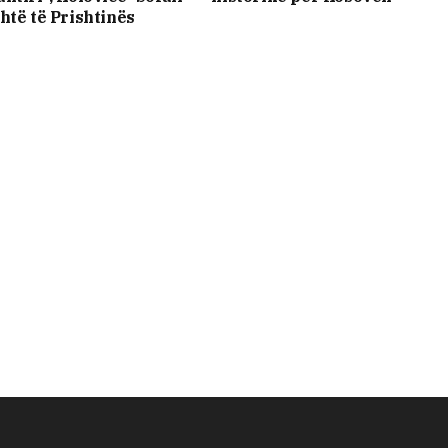
htë të Prishtinës