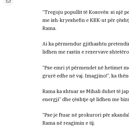
“Tregoju popullit të Kosovës: si një
me ish-kryeshefin e KEK-ut për çësht
Rama.
Ai ka përmendur gjithashtu pretendime
lidhen me rastin e rezervave shtetëror
“Pse emri yt përmendet në hetimet me
grurë edhe në vaj. Imagjino!”, ka thën
Rama ka shtuar se Mihali duhet të japë
energji” dhe çështje që lidhen me b
“Pse je ftuar në prokurori për skanda
Rama në reagimin e tij.