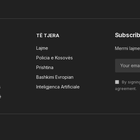
Subscrib
TË TJERA
Lajme
Merrni lajmet
Policia e Kosovës
Prishtina
Bashkimi Evropian
By signin
s
Inteligjenca Artificiale
agreement.
ë