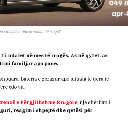
na të ndalet dhe je vetëm në rrugë?
’i ndalet në mes të rrugës. As në qytet, as
ëtimi familjar apo pune.
shpuara, bateria e zbrazur apo situata të tjera të
erë çdo vit.
stencë e Përgjithshme Rrugore
, një shërbim i
iguri, reagim i shpejtë dhe qetësi për