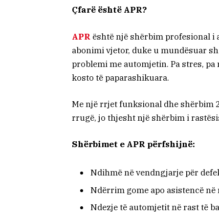
Çfarë është APR?
APR
është një shërbim profesional i
abonimi vjetor, duke u mundësuar s
problemi me automjetin. Pa stres, p
kosto të paparashikuara.
Me një rrjet funksional dhe shërbim 2
rrugë, jo thjesht një shërbim i rastës
Shërbimet e APR përfshijnë:
Ndihmë në vendngjarje për defek
Ndërrim gome apo asistencë në 
Ndezje të automjetit në rast të b