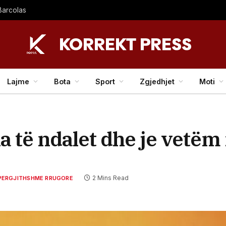
 Barcolas
Lajme
Bota
Sport
Zgjedhjet
Moti
 të ndalet dhe je vetëm
2 Mins Read
 PERGJITHSHME RRUGORE