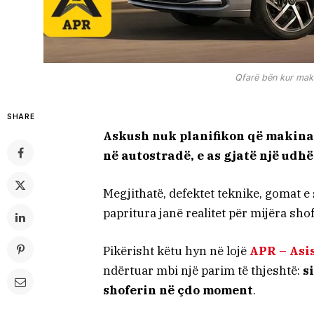
Qfarë bën kur maki
SHARE
Askush nuk planifikon që makina t
në autostradë, e as gjatë një udh
Megjithatë, defektet teknike, gomat e 
papritura janë realitet për mijëra shof
Pikërisht këtu hyn në lojë
APR – Asi
ndërtuar mbi një parim të thjeshtë:
s
shoferin në çdo moment
.