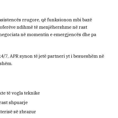
 asistencës rrugore, që funksionon mbi bazë
hoferëve ndihmë të menjëhershme në rast
a negociata në momentin e emergjencës dhe pa
4/7, APR synon të jetë partneri yt i besueshëm në
ishëm.
te të vogla teknike
rast shpuarje
aterisë së zbrazur