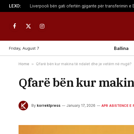
LEXO:
Liverpooli bën gati ofertën gjigante për transferimin e
Facebook
X
Instagram
(Twitter)
Friday, August 7
Ballina
Home
»
Qfarë bën kur makina të ndalet dhe je vetëm në rrugë?
Qfarë bën kur makina
By
korrektpress
January 17, 2026
APR ASISTENCE E