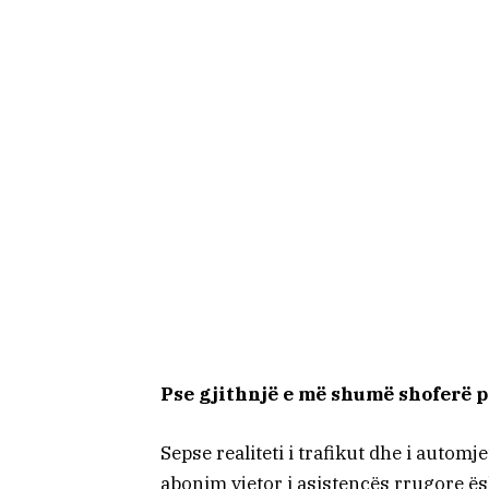
Pse gjithnjë e më shumë shoferë 
Sepse realiteti i trafikut dhe i autom
abonim vjetor i asistencës rrugore ë