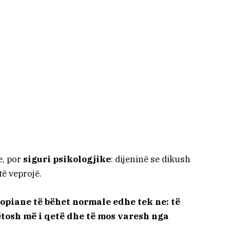
e, por
siguri psikologjike
: dijeninë se dikush
të veprojë.
opiane të bëhet normale edhe tek ne: të
ëtosh më i qetë dhe të mos varesh nga