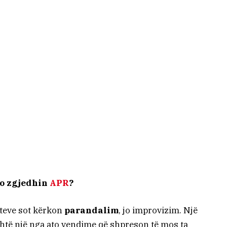
po zgjedhin
APR
?
jeteve sot kërkon
parandalim
, jo improvizim. Një
shtë një nga ato vendime që shpreson të mos ta