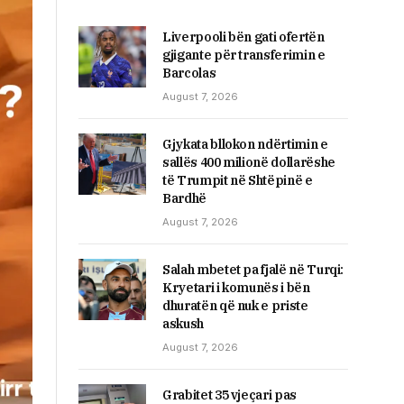
Liverpooli bën gati ofertën
gjigante për transferimin e
Barcolas
August 7, 2026
Gjykata bllokon ndërtimin e
sallës 400 milionë dollarëshe
të Trumpit në Shtëpinë e
Bardhë
August 7, 2026
Salah mbetet pa fjalë në Turqi:
Kryetari i komunës i bën
dhuratën që nuk e priste
askush
August 7, 2026
Grabitet 35 vjeçari pas