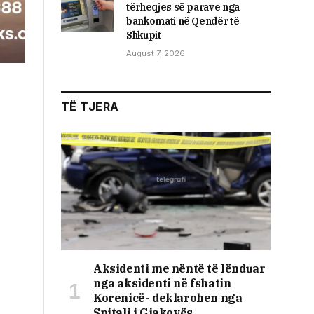
tërheqjes së parave nga
bankomati në Qendër të
Shkupit
August 7, 2026
TË TJERA
Aksidenti me nëntë të lënduar
nga aksidenti në fshatin
Korenicë- deklarohen nga
Spitali i Gjakovës