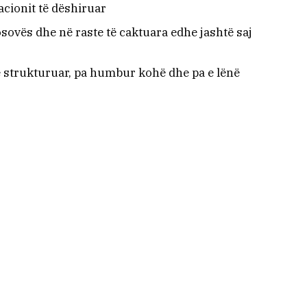
kacionit të dëshiruar
ovës dhe në raste të caktuara edhe jashtë saj
ë strukturuar, pa humbur kohë dhe pa e lënë