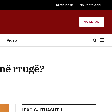
Rreth nesh
Na kontaktoni
NA NDIQNI
Video
 në rrugë?
LEXO GJITHASHTU