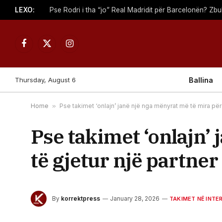
LEXO:
Facebook
X
Instagram
(Twitter)
Thursday, August 6
Ballina
Home
»
Pse takimet ‘onlajn’ janë një nga mënyrat më të mira për 
Pse takimet ‘onlajn’
të gjetur një partner
By
korrektpress
January 28, 2026
TAKIMET NË INTE