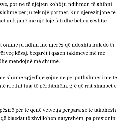
ëzve, por në të njëjtën kohë ju ndihmon të shihni
sishme për ju tek një partner. Kur njerëzit janë të
t nuk janë më një lojë fati dhe bëhen çështje
 online ju lidhin me njerëz që ndoshta nuk do t’i
Përveç kësaj, beqarët i qasen takimeve më me
 dhe mendojnë më shumë.
e më shumë zgjedhje çojnë në përputhshmëri më të
të rrethit tuaj të përditshëm, gjë që rrit shanset e
pësirë për të qenë vetvetja përpara se të takohesh
 që bisedat të zhvillohen natyrshëm, pa presionin
.