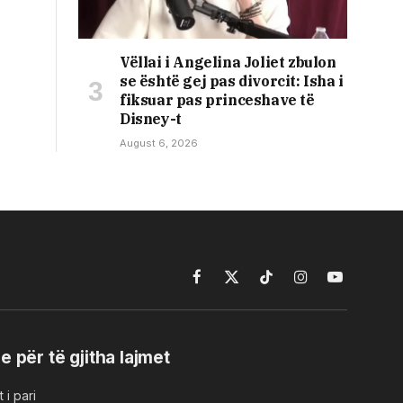
Vëllai i Angelina Joliet zbulon
se është gej pas divorcit: Isha i
fiksuar pas princeshave të
Disney-t
August 6, 2026
Facebook
X
TikTok
Instagram
YouTube
(Twitter)
e për të gjitha lajmet
 i pari