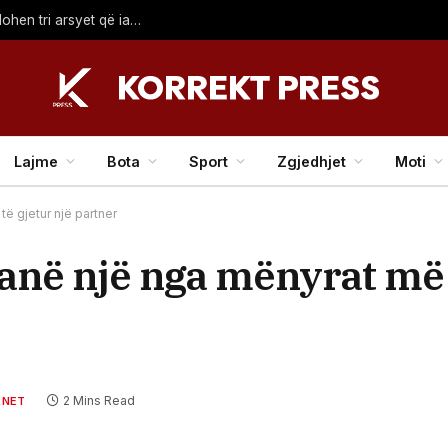
Pse Rodri i tha “jo” Real Madridit për Barcelonën? Zbulohen tri arsyet që ia komunikoi bordit madrilen
Lajme
Bota
Sport
Zgjedhjet
Moti
të gjetur një partner
 janë një nga mënyrat më
2 Mins Read
RNET