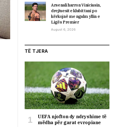
Arsenali harron Viniciusin,
drejtuesit e klubit tani po
kërkojnë me ngulm yllin e
Ligës Premier
August 6, 2026
TË TJERA
UEFA njofton dy ndryshime të
mëdha për garat evropiane