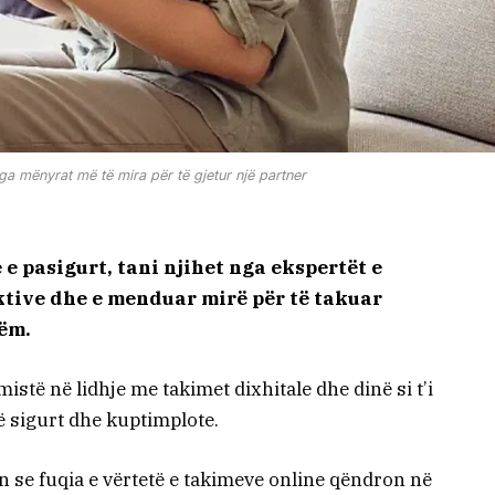
nga mënyrat më të mira për të gjetur një partner
 e pasigurt, tani njihet nga ekspertët e
tive dhe e menduar mirë për të takuar
hëm.
stë në lidhje me takimet dixhitale dhe dinë si t’i
ë sigurt dhe kuptimplote.
n se fuqia e vërtetë e takimeve online qëndron në