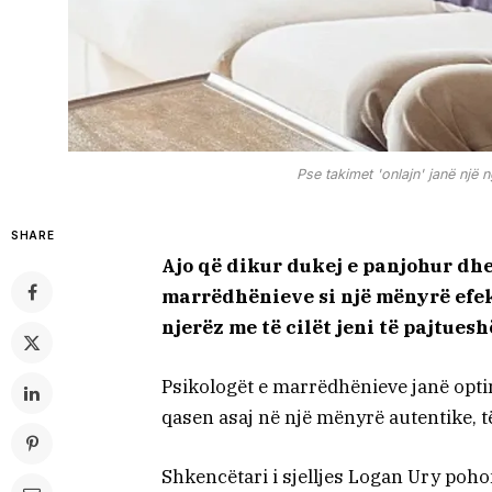
Pse takimet 'onlajn' janë një 
SHARE
Ajo që dikur dukej e panjohur dhe
marrëdhënieve si një mënyrë efek
njerëz me të cilët jeni të pajtues
Psikologët e marrëdhënieve janë optimi
qasen asaj në një mënyrë autentike, t
Shkencëtari i sjelljes Logan Ury poho