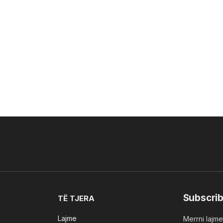
Subscrib
TË TJERA
Lajme
Merrni lajmet