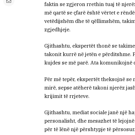
faktin se zgjeron rrethin tuaj të njer
më qartë se çfarë është vërtet e rëndë
vetëdijshëm dhe të qëllimshëm, takime
zgjedhjeje.
Gjithashtu, ekspertët thonë se takimet
takonit kurrë në jetën e përditshme. 
kujdes se më parë. Ata komunikojnë
Për më tepër, ekspertët theksojnë s
mirë, sepse atëherë takoni njerëz jash
krijimit të rrjeteve.
Gjithashtu, mediat sociale janë një ha
personalisht, dhe mesazhet të lejojnë
për të lënë një përshtypje të përsosur