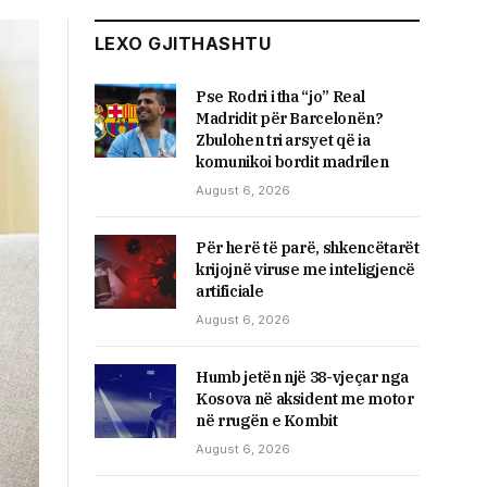
LEXO GJITHASHTU
Pse Rodri i tha “jo” Real
Madridit për Barcelonën?
Zbulohen tri arsyet që ia
komunikoi bordit madrilen
August 6, 2026
Për herë të parë, shkencëtarët
krijojnë viruse me inteligjencë
artificiale
August 6, 2026
Humb jetën një 38-vjeçar nga
Kosova në aksident me motor
në rrugën e Kombit
August 6, 2026