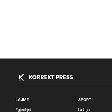
LAJME
SPORTI
Zgjedhjet
La Liga