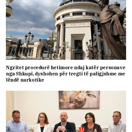
Ngritet procedurë hetimore ndaj katër personave
nga Shkupi, dyshohen për tregti të paligjshme me
lëndë narkotike