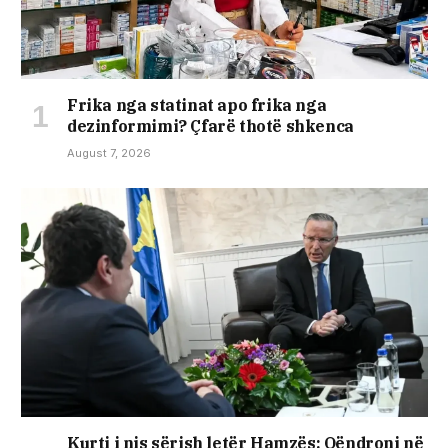
Frika nga statinat apo frika nga
dezinformimi? Çfarë thotë shkenca
August 7, 2026
​Kurti i nis sërish letër Hamzës: Qëndroni në