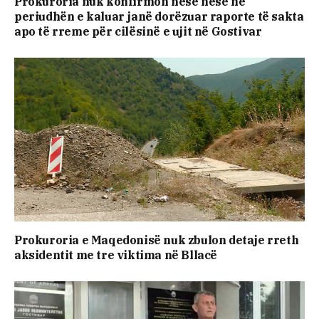
Prokuroria nuk konfirmon nëse nëse në
periudhën e kaluar janë dorëzuar raporte të sakta
apo të rreme për cilësinë e ujit në Gostivar
Prokuroria е Maqedonisë nuk zbulon detaje rreth
aksidentit me tre viktima në Bllacë