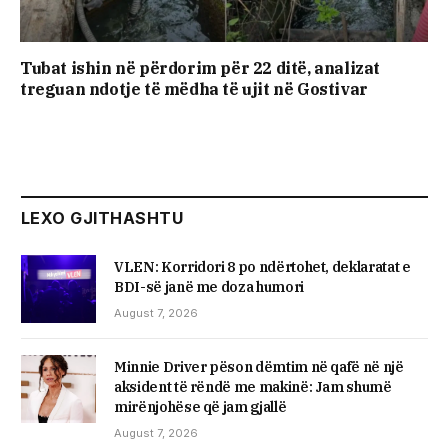
Tubat ishin në përdorim për 22 ditë, analizat
treguan ndotje të mëdha të ujit në Gostivar
LEXO GJITHASHTU
VLEN: Korridori 8 po ndërtohet, deklaratat e
BDI-së janë me doza ​humori
August 7, 2026
Minnie Driver pëson dëmtim në qafë në një
aksident të rëndë me makinë: Jam shumë
mirënjohëse që jam gjallë
August 7, 2026