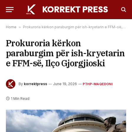
Home
»
Prokuroria kërkon paraburgim për ish-kryetarin e FFM-së, Ilço Gjorgjioski
Prokuroria kërkon
paraburgim për ish-kryetarin
e FFM-së, Ilço Gjorgjioski
By
korrektpress
June 19, 2026
PTHP-MAQEDONI
1 Min Read