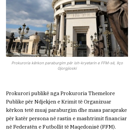
Prokuroria kërkon paraburgim për ish-kryetarin e FFM-së, Ilço
Gjorgjioski
Prokurori publikë nga Prokuroria Themelore
Publike për Ndjekjen e Krimit të Organizuar
kërkon tetë muaj paraburgim dhe masa paraprake
për katër persona në rastin e mashtrimit financiar
në Federatën e Futbollit të Maqedonisë (FFM).