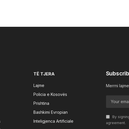
Subscrib
TË TJERA
Lajme
Merrni lajmet
Policia e Kosovës
Prishtina
Bashkimi Evropian
By signin
s
Inteligjenca Artificiale
agreement.