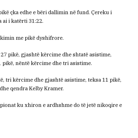
ikë çka edhe e bëri dallimin në fund. Çereku i
ai i katërti 31:22.
takimin me pikë dyshifrore.
27 pikë, gjashtë kërcime dhe shtatë asistime,
1 pikë, nëntë kërcime dhe tri asistime.
ë, tri kërcime dhe gjashtë asistime, teksa 11 pikë,
edhe qendra Kelby Kramer.
pionat ku xhiron e ardhshme do të jetë nikoqire e