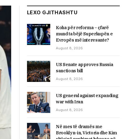
LEXO GJITHASHTU
Koha për reforma – çfarë
mund ta bëjë Superkupën e
Evropës më interesante?
August 8, 2026
US Senate approves Russia
sanctions bill
August 8, 2026
US general against expanding
war with Iran
August 8, 2026
Në mes të dramës me
Brooklyn-in, Victoria dhe Kim