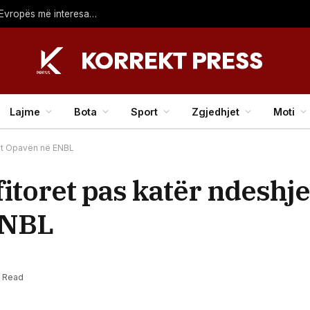
Koha për reforma – çfarë mund ta bëjë Superkupën e Evropës më interesante?
Lajme
Bota
Sport
Zgjedhjet
Moti
sht Opavën në ENBL
fitoret pas katër ndeshj
ENBL
n Read