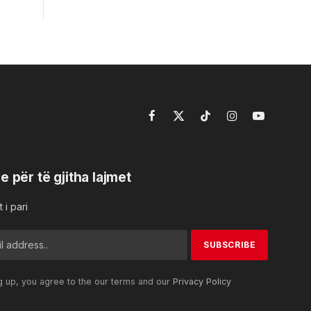
Facebook
X
TikTok
Instagram
YouTube
(Twitter)
e për të gjitha lajmet
 i pari
g up, you agree to the our terms and our
Privacy Policy