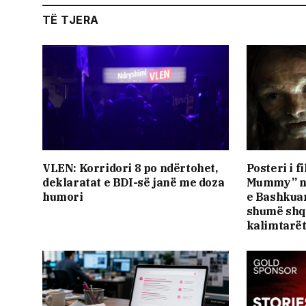
TË TJERA
VLEN: Korridori 8 po ndërtohet,
Posteri i f
deklaratat e BDI-së janë me doza ​
Mummy” nd
humori
e Bashkuar
shumë shq
kalimtarë