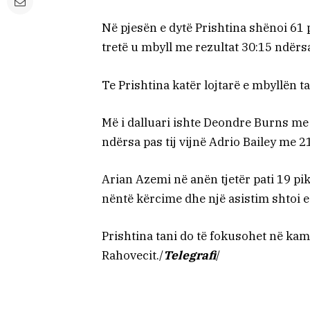
Në pjesën e dytë Prishtina shënoi 61 p
tretë u mbyll me rezultat 30:15 ndërsa 
Te Prishtina katër lojtarë e mbyllën 
Më i dalluari ishte Deondre Burns me 
ndërsa pas tij vijnë Adrio Bailey me 2
Arian Azemi në anën tjetër pati 19 pik
nëntë kërcime dhe një asistim shtoi 
Prishtina tani do të fokusohet në kam
Rahovecit./
Telegrafi
/