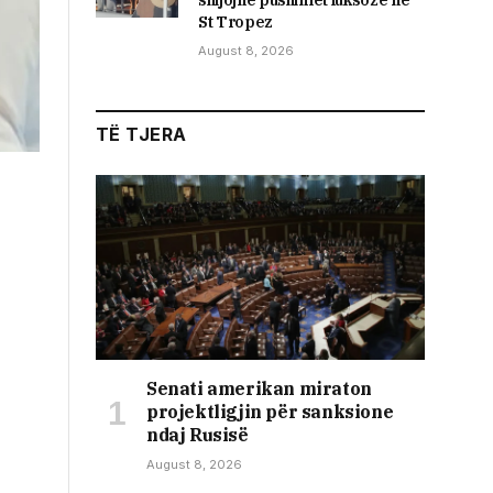
shijojnë pushimet luksoze në
St Tropez
August 8, 2026
TË TJERA
Senati amerikan miraton
projektligjin për sanksione
ndaj Rusisë
August 8, 2026