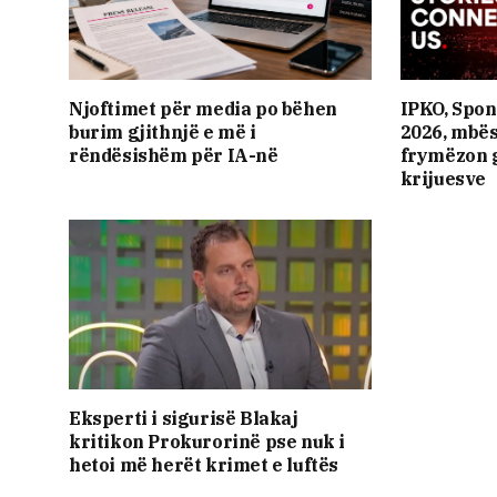
Njoftimet për media po bëhen
IPKO, Spon
burim gjithnjë e më i
2026, mbës
rëndësishëm për IA-në
frymëzon g
krijuesve
Eksperti i sigurisë Blakaj
kritikon Prokurorinë pse nuk i
hetoi më herët krimet e luftës