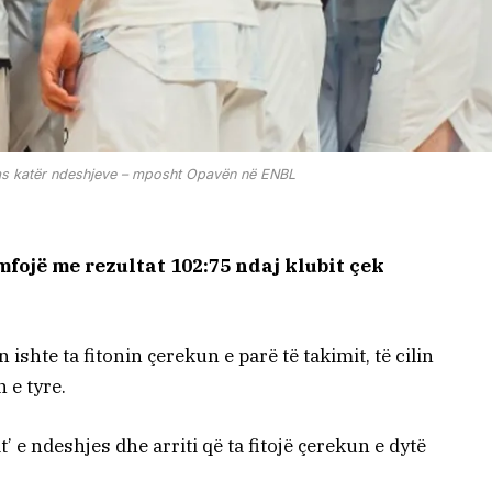
t pas katër ndeshjeve – mposht Opavën në ENBL
mfojë me rezultat 102:75 ndaj klubit çek
ishte ta fitonin çerekun e parë të takimit, të cilin
 e tyre.
t’ e ndeshjes dhe arriti që ta fitojë çerekun e dytë