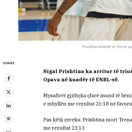
Prishtina kthehet te fitore
SHARE
Sigal Prishtina ka arritur të triu
Opava në kuadër të ENBL-së.
Mysafirët gjithçka çfarë mund të bënin 
e mbyllën me rezultat 25:18 në favorin
Pas këtij çereku, Prishtina mori ‘frena
me rezultat 23:13.