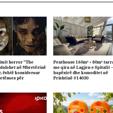
ilmit horror “The
Penthouse 160m² + 80m² tarr
alohet në Mbretërinë
me qira në Lagjen e Spitalit 
, është konsideruar
hapësirë dhe komoditet në
etësues për
Prishtinë #14030
t