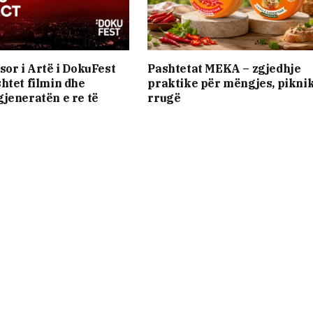
sor i Artë i DokuFest
Pashtetat MEKA – zgjedhje
htet filmin dhe
praktike për mëngjes, pikni
jeneratën e re të
rrugë