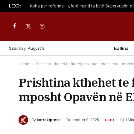
LEXO:
Facebook
X
Instagram
(Twitter)
Saturday, August 8
Ballina
Home
»
Prishtina kthehet te fitoret pas katër ndeshjeve – mpo
Prishtina kthehet te 
mposht Opavën në 
By
korrektpress
December 9, 2025
1 Mi
LEXO