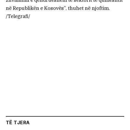
zhvillimin e qëndrueshëm të sektorit të qumështit
në Republikën e Kosovës”, thuhet në njoftim.
/Telegrafi/
TË TJERA