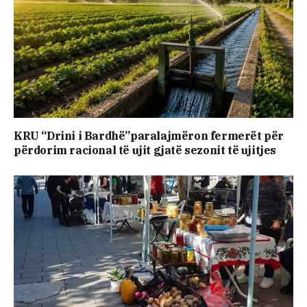
KRU “Drini i Bardhë”paralajmëron fermerët për
përdorim racional të ujit gjatë sezonit të ujitjes