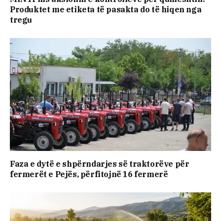
Produktet me etiketa të pasakta do të hiqen nga
tregu
Faza e dytë e shpërndarjes së traktorëve për
fermerët e Pejës, përfitojnë 16 fermerë