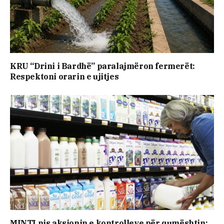
KRU “Drini i Bardhë” paralajmëron fermerët:
Respektoni orarin e ujitjes
MINTI nis aksionin e kontrolleve për qumështin: