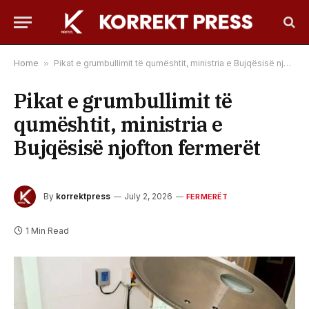
Home
»
Pikat e grumbullimit të qumështit, ministria e Bujqësisë njofton fermerët
Pikat e grumbullimit të
qumështit, ministria e
Bujqësisë njofton fermerët
By
korrektpress
July 2, 2026
FERMERËT
1 Min Read