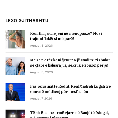
LEXO GJITHASHTU
Keni thinja dhe jeni në menopauzë? Mos i
trajtoni flokët si më parë!
August 8, 2026
Me sa njerëz keni fjetur? Një studim i ri zbulon
se çfarë e kaluara juaj seksuale zbulon për ju!
August 8, 2026
Pas refuzimit të Rodrit, Real Madridi ka gati tre
emra të mëdhenj për mesfushën
August 7, 2026
Të shtëna me armë zjarri në Banjë të Istogut,
një person i plagosur