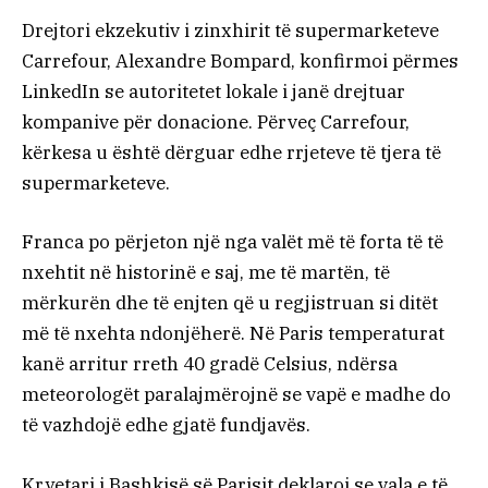
Drejtori ekzekutiv i zinxhirit të supermarketeve
Carrefour, Alexandre Bompard, konfirmoi përmes
LinkedIn se autoritetet lokale i janë drejtuar
kompanive për donacione. Përveç Carrefour,
kërkesa u është dërguar edhe rrjeteve të tjera të
supermarketeve.
Franca po përjeton një nga valët më të forta të të
nxehtit në historinë e saj, me të martën, të
mërkurën dhe të enjten që u regjistruan si ditët
më të nxehta ndonjëherë. Në Paris temperaturat
kanë arritur rreth 40 gradë Celsius, ndërsa
meteorologët paralajmërojnë se vapë e madhe do
të vazhdojë edhe gjatë fundjavës.
Kryetari i Bashkisë së Parisit deklaroi se vala e të