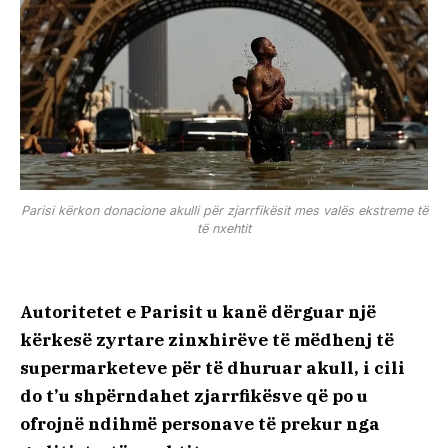
Parisi kërkon donacione akulli për zjarrfikësit mes valës ekstreme të
të nxehtit
Autoritetet e Parisit u kanë dërguar një
kërkesë zyrtare zinxhirëve të mëdhenj të
supermarketeve për të dhuruar akull, i cili
do t’u shpërndahet zjarrfikësve që po u
ofrojnë ndihmë personave të prekur nga