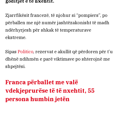
goditjet e të nxehtit.
Zjarrfikësit francezë, të njohur si “pompiers”, po
përballen me një numër jashtëzakonisht të madh
ndërhyrjesh për shkak të temperaturave
ekstreme.
Sipas
Politico
, rezervat e akullit që përdoren për t’u
dhënë ndihmën e parë viktimave po shterojnë me
shpejtësi.
Franca përballet me valë
vdekjeprurëse të të nxehtit, 55
persona humbin jetën