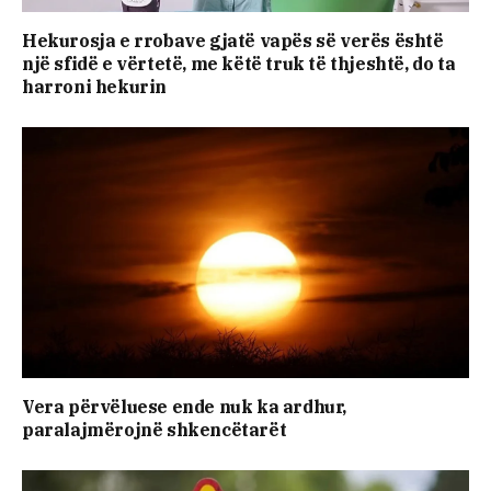
Hekurosja e rrobave gjatë vapës së verës është
një sfidë e vërtetë, me këtë truk të thjeshtë, do ta
harroni hekurin
Vera përvëluese ende nuk ka ardhur,
paralajmërojnë shkencëtarët