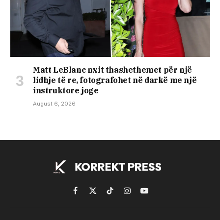
Matt LeBlanc nxit thashethemet për një
lidhje të re, fotografohet në darkë me një
instruktore joge
August 6, 2026
Facebook
X
TikTok
Instagram
YouTube
(Twitter)