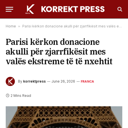
Home
»
Parisi kërkon donacione akulli për zjarrfikësit mes valës ekstreme të të nxehtit
Parisi kërkon donacione
akulli për zjarrfikësit mes
valës ekstreme të të nxehtit
By
korrektpress
June 26, 2026
FRANCA
2 Mins Read