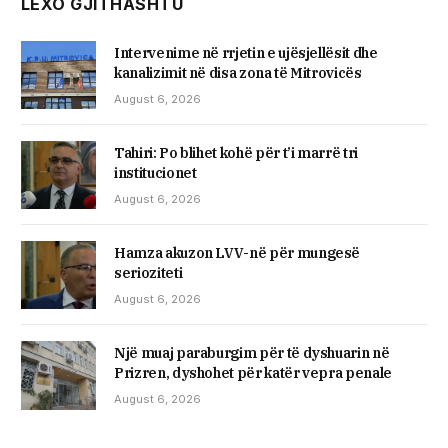
LEXO GJITHASHTU
Intervenime në rrjetin e ujësjellësit dhe
kanalizimit në disa zona të Mitrovicës
August 6, 2026
Tahiri: Po blihet kohë për t’i marrë tri
institucionet
August 6, 2026
Hamza akuzon LVV-në për mungesë
serioziteti
August 6, 2026
Një muaj paraburgim për të dyshuarin në
Prizren, dyshohet për katër vepra penale
August 6, 2026