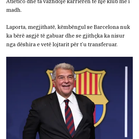
Atletico dhe ta vazhdojë karrierën te një klub më i
madh.
Laporta, megjithatë, këmbëngul se Barcelona nuk
ka bërë asgjë të gabuar dhe se gjithçka ka nisur
nga dëshira e vetë lojtarit për t’u transferuar.