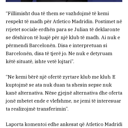
“Fillimisht dua të them se vazhdojmë të kemi
respekt të madh për Atletico Madridin. Postimet në
rrjetet sociale erdhën para se Julian të deklaronte
se dëshiron të luajë për një klub të madh. Ai nuk e
përmendi Barcelonën. Disa e interpretuan si
Barcelonën, disa të tjerë jo. Ne nuk e detyruam
këtë situatë, ishte vetë lojtari”.
“Ne kemi bërë një ofertë zyrtare klub me klub. E
kuptojmë se ata nuk duan ta shesin sepse nuk
kanë alternativa. Nëse gjejnë alternativa dhe oferta
jonë mbetet ende e vlefshme, ne jemi të interesuar
ta realizojmë transferimin”.
Laporta komentoi edhe ankesat që Atletico Madridi