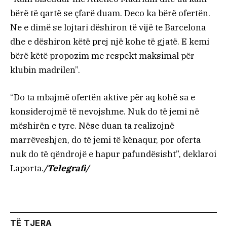
bërë të qartë se çfarë duam. Deco ka bërë ofertën.
Ne e dimë se lojtari dëshiron të vijë te Barcelona
dhe e dëshiron këtë prej një kohe të gjatë. E kemi
bërë këtë propozim me respekt maksimal për
klubin madrilen”.
“Do ta mbajmë ofertën aktive për aq kohë sa e
konsiderojmë të nevojshme. Nuk do të jemi në
mëshirën e tyre. Nëse duan ta realizojnë
marrëveshjen, do të jemi të kënaqur, por oferta
nuk do të qëndrojë e hapur pafundësisht”, deklaroi
Laporta.
/Telegrafi/
TË TJERA