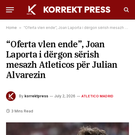
Home
»
“Oferta vlen ende”, Joan Laporta i dërgon sërish mesazh Atleticos për Julian Alvarezin
“Oferta vlen ende”, Joan
Laporta i dërgon sërish
mesazh Atleticos për Julian
Alvarezin
By
korrektpress
July 2, 2026
ATLETICO MADRID
3 Mins Read