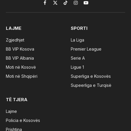
Facebook
X
TikTok
Instagram
YouTube
(Twitter)
LAJME
SPORTI
Zgjedhjet
La Liga
BB VIP Kosova
Premier League
BB VIP Albania
Serie A
Moti në Kosovë
Ligue 1
Moti në Shqipëri
Superliga e Kosovës
Supeerliga e Turqisë
TË TJERA
Lajme
Policia e Kosovës
Prishtina