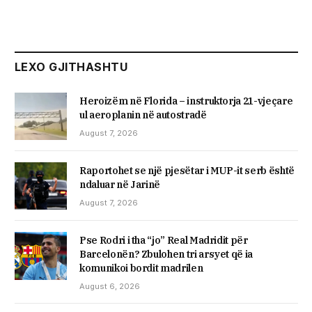
LEXO GJITHASHTU
Heroizëm në Florida – instruktorja 21-vjeçare
ul aeroplanin në autostradë
August 7, 2026
Raportohet se një pjesëtar i MUP-it serb është
ndaluar në Jarinë
August 7, 2026
Pse Rodri i tha “jo” Real Madridit për
Barcelonën? Zbulohen tri arsyet që ia
komunikoi bordit madrilen
August 6, 2026