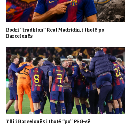
Rodri “tradhton” Real Madridin, i thotë po
Barcelonës
Ylli i Barcelonës i thotë “po” PSG-së