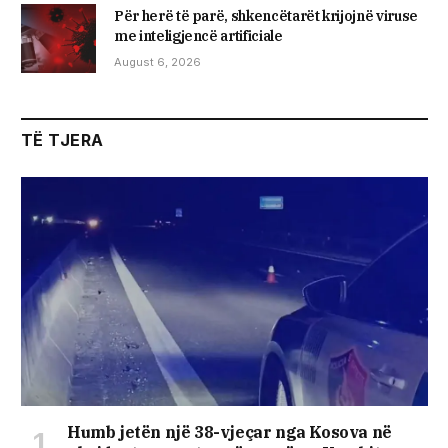
Për herë të parë, shkencëtarët krijojnë viruse
me inteligjencë artificiale
August 6, 2026
TË TJERA
Humb jetën një 38-vjeçar nga Kosova në