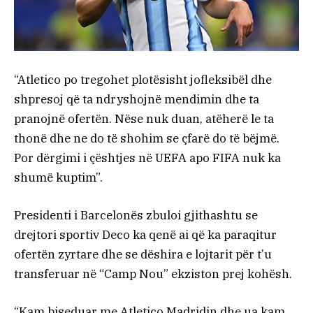
“Atletico po tregohet plotësisht jofleksibël dhe
shpresoj që ta ndryshojnë mendimin dhe ta
pranojnë ofertën. Nëse nuk duan, atëherë le ta
thonë dhe ne do të shohim se çfarë do të bëjmë.
Por dërgimi i çështjes në UEFA apo FIFA nuk ka
shumë kuptim”.
Presidenti i Barcelonës zbuloi gjithashtu se
drejtori sportiv Deco ka qenë ai që ka paraqitur
ofertën zyrtare dhe se dëshira e lojtarit për t’u
transferuar në “Camp Nou” ekziston prej kohësh.
“Kam biseduar me Atletico Madridin dhe ua kam