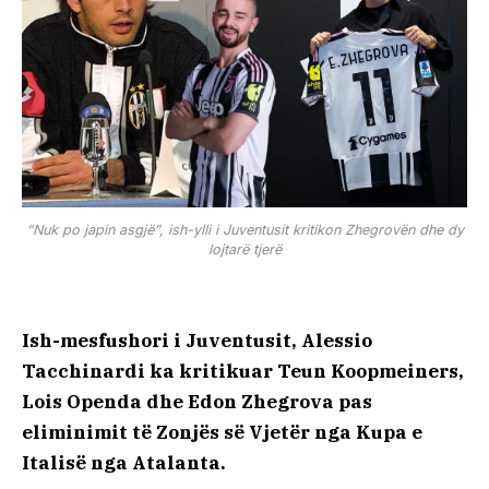
“Nuk po japin asgjë”, ish-ylli i Juventusit kritikon Zhegrovën dhe dy
lojtarë tjerë
Ish-mesfushori i Juventusit, Alessio
Tacchinardi ka kritikuar Teun Koopmeiners,
Lois Openda dhe Edon Zhegrova pas
eliminimit të Zonjës së Vjetër nga Kupa e
Italisë nga Atalanta.