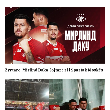
Zyrtare: Mirlind Daku, lojtar i ri i Spartak Moskës