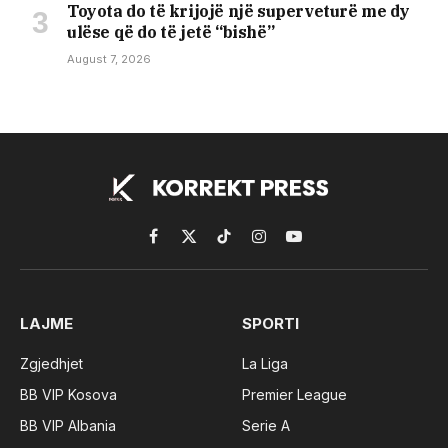
Toyota do të krijojë një superveturë me dy
ulëse që do të jetë “bishë”
August 7, 2026
Facebook
X
TikTok
Instagram
YouTube
(Twitter)
LAJME
SPORTI
Zgjedhjet
La Liga
BB VIP Kosova
Premier League
BB VIP Albania
Serie A