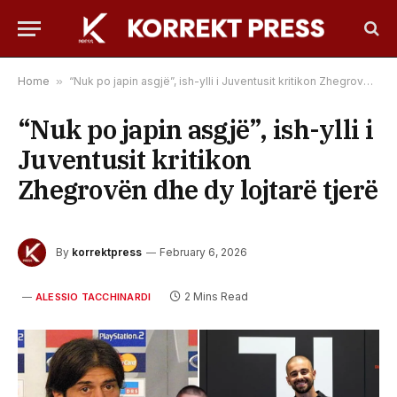
Home
»
“Nuk po japin asgjë”, ish-ylli i Juventusit kritikon Zhegrovën dhe dy lojtarë tjerë
“Nuk po japin asgjë”, ish-ylli i
Juventusit kritikon
Zhegrovën dhe dy lojtarë tjerë
By
korrektpress
February 6, 2026
2 Mins Read
ALESSIO TACCHINARDI