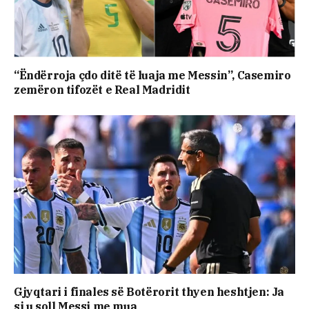
“Ëndërroja çdo ditë të luaja me Messin”, Casemiro
zemëron tifozët e Real Madridit
Gjyqtari i finales së Botërorit thyen heshtjen: Ja
si u soll Messi me mua