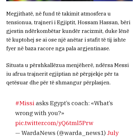
Megjithatë, në fund të takimit atmosfera u
tensionua, trajneri i Egjiptit, Hossam Hassan, bëri
gjestin ndërkombëtar kundër racizmit, duke lënë
të kuptohej se ai ose një anëtar i stafit të tij ishte
fyer në baza racore nga pala argjentinase.
Situata u përshkallëzua menjëherë, ndërsa Messi
iu afrua trajnerit egjiptian në përpjekje për ta
qetësuar dhe për të shmangur përplasjen.
#Missi
asks Egypt’s coach: «What’s
wrong with you?»
pic.twitter.com/yQ6tml5Prw
— WardaNews (@warda_news1)
July