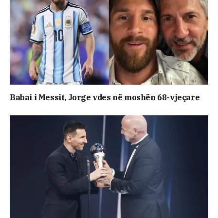
Babai i Messit, Jorge vdes në moshën 68-vjeçare