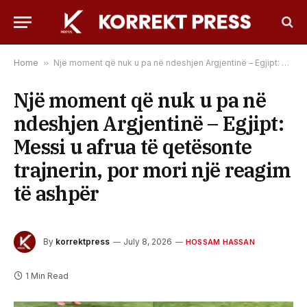
Home
»
Një moment që nuk u pa në ndeshjen Argjentinë – Egjipt: Messi u afrua të qetësonte trajnerin, por mori një reagim të ashpër
Një moment që nuk u pa në
ndeshjen Argjentinë – Egjipt:
Messi u afrua të qetësonte
trajnerin, por mori një reagim
të ashpër
By
korrektpress
July 8, 2026
HOSSAM HASSAN
1 Min Read