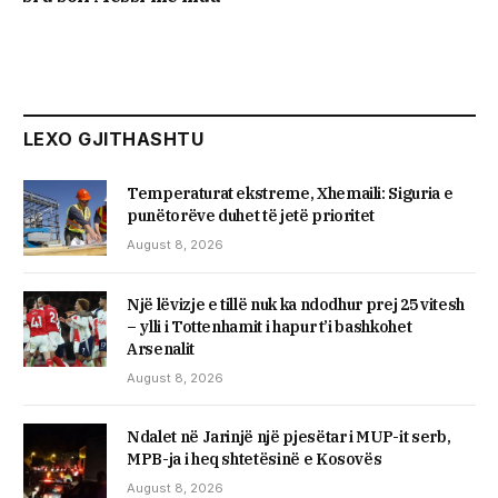
LEXO GJITHASHTU
Temperaturat ekstreme, Xhemaili: Siguria e
punëtorëve duhet të jetë prioritet
August 8, 2026
Një lëvizje e tillë nuk ka ndodhur prej 25 vitesh
– ylli i Tottenhamit i hapur t’i bashkohet
Arsenalit
August 8, 2026
Ndalet në Jarinjë një pjesëtar i MUP-it serb,
MPB-ja i heq shtetësinë e Kosovës
August 8, 2026