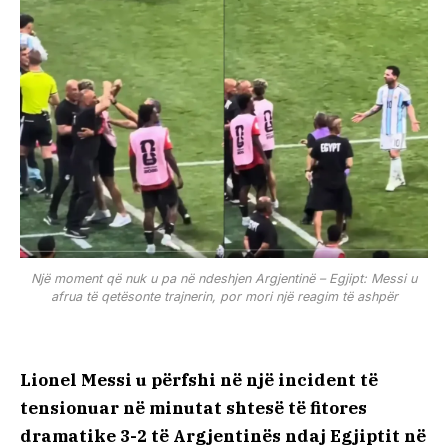
Një moment që nuk u pa në ndeshjen Argjentinë – Egjipt: Messi u
afrua të qetësonte trajnerin, por mori një reagim të ashpër
Lionel Messi u përfshi në një incident të
tensionuar në minutat shtesë të fitores
dramatike 3-2 të Argjentinës ndaj Egjiptit në