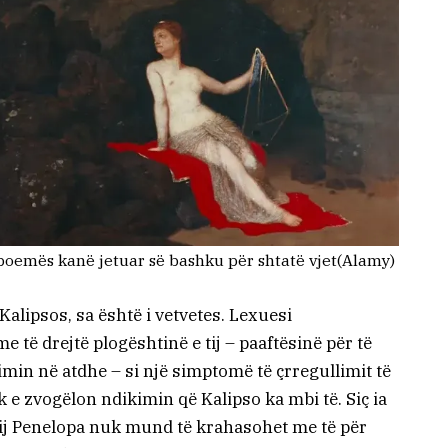
 poemës kanë jetuar së bashku për shtatë vjet
(Alamy)
Kalipsos, sa është i vetvetes. Lexuesi
të drejtë plogështinë e tij – paaftësinë për të
in në atdhe – si një simptomë të çrregullimit të
 e zvogëlon ndikimin që Kalipso ka mbi të. Siç ia
tij Penelopa nuk mund të krahasohet me të për