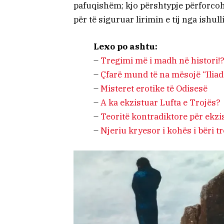
pafuqishëm; kjo përshtypje përforcohe
për të siguruar lirimin e tij nga ishulli
Lexo po ashtu:
–
Tregimi më i madh në histori!
–
Çfarë mund të na mësojë “Iliad
–
Misteret erotike të Odisesë
–
A ka ekzistuar Lufta e Trojës?
–
Teoritë kontradiktore për ekz
–
Njeriu kryesor i kohës i bëri tr