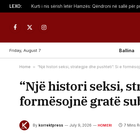
LEXO:
Facebook
X
Instagram
(Twitter)
Friday, August 7
Ballina
Home
»
“Një histori seksi, strategjie dhe pushteti”: Si e formë
“Një histori seksi, st
formësojnë gratë su
By
korrektpress
July 9, 2026
7 Mins 
HOMERI