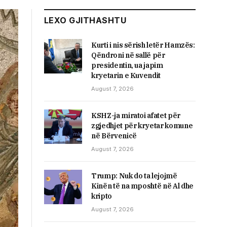
LEXO GJITHASHTU
​Kurti i nis sërish letër Hamzës:
Qëndroni në sallë për
presidentin, ua japim
kryetarin e Kuvendit
August 7, 2026
KSHZ-ja miratoi afatet për
zgjedhjet për kryetar komune
në Bërvenicë
August 7, 2026
Trump: Nuk do ta lejojmë
Kinën të na mposhtë në Al dhe
kripto
August 7, 2026