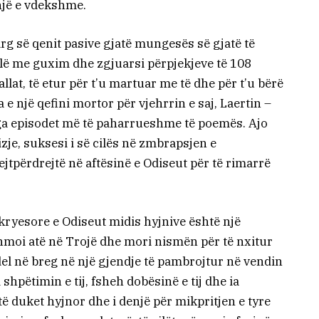
një e vdekshme.
arg së qenit pasive gjatë mungesës së gjatë të
allë me guxim dhe zgjuarsi përpjekjeve të 108
lat, të etur për t’u martuar me të dhe për t’u bërë
a e një qefini mortor për vjehrrin e saj, Laertin –
 nga episodet më të paharrueshme të poemës. Ajo
vizje, suksesi i së cilës në zmbrapsjen e
jtpërdrejtë në aftësinë e Odiseut për të rimarrë
ryesore e Odiseut midis hyjnive është një
hmoi atë në Trojë dhe mori nismën për të nxitur
 del në breg në një gjendje të pambrojtur në vendin
shpëtimin e tij, fsheh dobësinë e tij dhe ia
 duket hyjnor dhe i denjë për mikpritjen e tyre