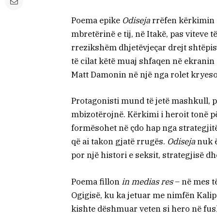
Poema epike
Odiseja
rrëfen kërkimin e
mbretërinë e tij, në Itakë, pas viteve të
rrezikshëm dhjetëvjeçar drejt shtëpi
të cilat këtë muaj shfaqen në ekrani
Matt Damonin në një nga rolet kryeso
Protagonisti mund të jetë mashkull, 
mbizotërojnë. Kërkimi i heroit tonë pë
formësohet në çdo hap nga strategjit
që ai takon gjatë rrugës.
Odiseja
nuk ë
por një histori e seksit, strategjisë d
Poema fillon
in medias res
– në mes të
Ogigisë, ku ka jetuar me nimfën Kalips
kishte dëshmuar veten si hero në fush