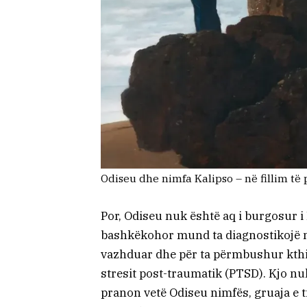
Odiseu dhe nimfa Kalipso – në fillim të
Por, Odiseu nuk është aq i burgosur i 
bashkëkohor mund ta diagnostikojë me 
vazhduar dhe për ta përmbushur kthim
stresit post-traumatik (PTSD). Kjo nuk
pranon vetë Odiseu nimfës, gruaja e 