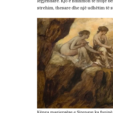
legjendare. Kjo e ndihmon të fitojë be
strehim, thesare dhe një udhëtim të si
Kënga magjepsëse e Sirenave ka fuqinë t’