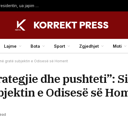
​Kurti i nis sërish letër Hamzës: Qëndroni në sallë për presidentin, ua japim kryetarin e Kuvendit
Lajme
Bota
Sport
Zgjedhjet
Moti
sojnë gratë subjektin e Odisesë së Homerit
rategjie dhe pushteti”: Si
bjektin e Odisesë së Ho
Read