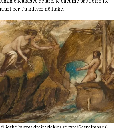
simin e feakasve detarë, të cilët më pas i ofrojnë
gurt për t’u kthyer në Itakë.
i joshë burrat drejt vdekjes së tyre
(Getty Images)