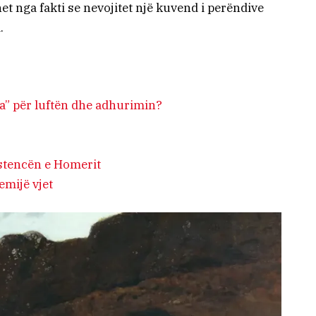
t nga fakti se nevojitet një kuvend i perëndive
.
?
a” për luftën dhe adhurimin?
istencën e Homerit
emijë vjet