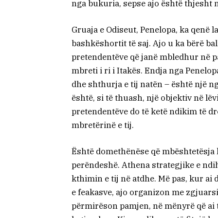
nga bukuria, sepse ajo është thjesht 
Gruaja e Odiseut, Penelopa, ka qenë l
bashkëshortit të saj. Ajo u ka bërë b
pretendentëve që janë mbledhur në pal
mbreti i ri i Itakës. Endja nga Penelop
dhe shthurja e tij natën – është një
është, si të thuash, një objektiv në lë
pretendentëve do të ketë ndikim të dre
mbretërinë e tij.
Është domethënëse që mbështetësja k
perëndeshë. Athena strategjike e ndi
kthimin e tij në atdhe. Më pas, kur ai
e feakasve, ajo organizon me zgjuarsi 
përmirëson pamjen, në mënyrë që ai të