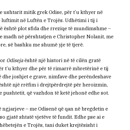
 ushtarit mitik grek Odise, për t’u kthyer në
 luftimit në Luftën e Trojës. Udhëtimi i tij i
së është plot sfida dhe rreziqe të mundimshme –
n e madh në përshtatjen e Christopher Nolanit, me
re, së bashku me shumë yje të tjerë.
por
Odiseja
është një histori në të cilën gratë
r t’u kthyer dhe për të rimarrë mbretërinë e tij
ë dhe joshjet e grave, nimfave dhe perëndeshave
shtë një rrëfim i drejtpërdrejtë për heroizmin,
he pushtetit, që vazhdon të ketë jehonë edhe sot.
 ngjarjeve – me Odisenë që qan në bregdetin e
o gjatë shtatë vjetëve të fundit. Edhe pse ai e
ëbetejën e Trojës, tani duket krejtësisht i