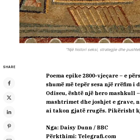
"Një histori seksi, strategjie dhe pusht
SHARE
Poema epike 2800-vjeçare – e për
shumë më tepër sesa një rrëfim i 
Odiseu, është një hero mashkull –
mashtrimet dhe joshjet e grave, 
ai takon gjatë rrugës. Pikërisht k
Nga: Daisy Dunn / BBC
Përkthimi: Telegrafi.com