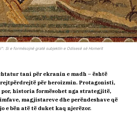
eti": Si e formësojnë gratë subjektin e Odisesë së Homerit
shtatur tani për ekranin e madh – është
drejtpërdrejtë për heroizmin. Protagonisti,
 por, historia formësohet nga strategjitë,
nimfave, magjistareve dhe perëndeshave që
jo e bën atë të duket kaq njerëzor.