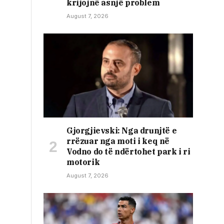
krijojnë asnjë problem
August 7, 2026
Gjorgjievski: Nga drunjtë e
rrëzuar nga moti i keq në
Vodno do të ndërtohet park i ri
motorik
August 7, 2026