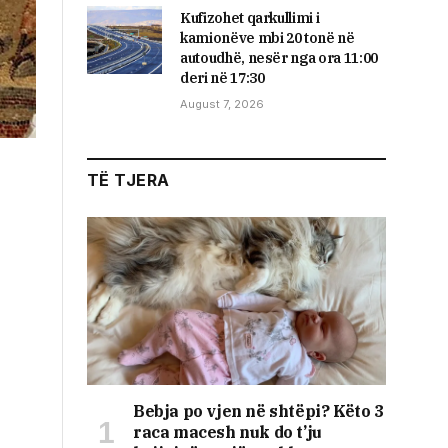
Kufizohet qarkullimi i
kamionëve mbi 20 tonë në
autoudhë, nesër nga ora 11:00
deri në 17:30
August 7, 2026
TË TJERA
Bebja po vjen në shtëpi? Këto 3
raca macesh nuk do t’ju