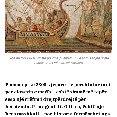
"Një histori seksi, strategjie dhe pushteti": Si e formësojnë gratë
subjektin e Odisesë së Homerit
Poema epike 2800-vjeçare – e përshtatur tani
për ekranin e madh – është shumë më tepër
sesa një rrëfim i drejtpërdrejtë për
heroizmin. Protagonisti, Odiseu, është një
hero mashkull – por, historia formësohet nga