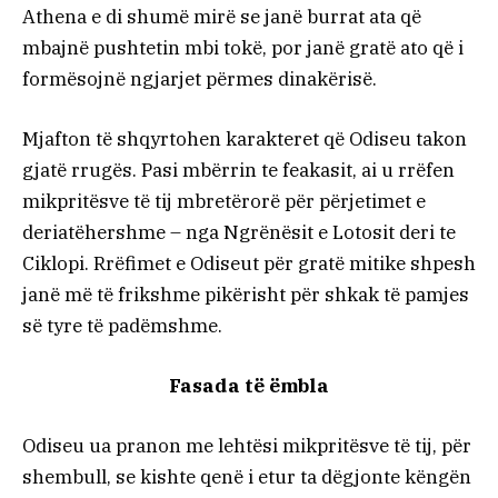
Athena e di shumë mirë se janë burrat ata që
mbajnë pushtetin mbi tokë, por janë gratë ato që i
formësojnë ngjarjet përmes dinakërisë.
Mjafton të shqyrtohen karakteret që Odiseu takon
gjatë rrugës. Pasi mbërrin te feakasit, ai u rrëfen
mikpritësve të tij mbretërorë për përjetimet e
deriatëhershme – nga Ngrënësit e Lotosit deri te
Ciklopi. Rrëfimet e Odiseut për gratë mitike shpesh
janë më të frikshme pikërisht për shkak të pamjes
së tyre të padëmshme.
Fasada të ëmbla
Odiseu ua pranon me lehtësi mikpritësve të tij, për
shembull, se kishte qenë i etur ta dëgjonte këngën