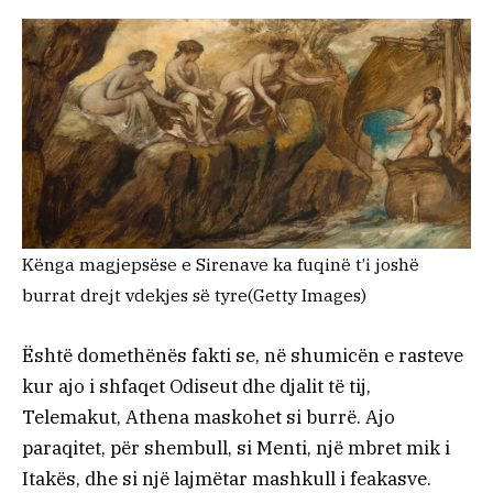
Kënga magjepsëse e Sirenave ka fuqinë t’i joshë
burrat drejt vdekjes së tyre
(Getty Images)
Është domethënës fakti se, në shumicën e rasteve
kur ajo i shfaqet Odiseut dhe djalit të tij,
Telemakut, Athena maskohet si burrë. Ajo
paraqitet, për shembull, si Menti, një mbret mik i
Itakës, dhe si një lajmëtar mashkull i feakasve.