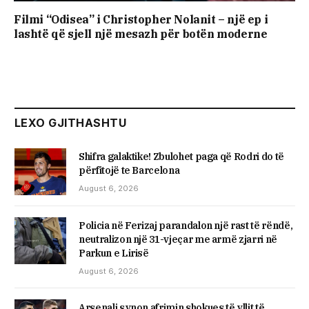
Filmi “Odisea” i Christopher Nolanit – një ep i
lashtë që sjell një mesazh për botën moderne
LEXO GJITHASHTU
Shifra galaktike! Zbulohet paga që Rodri do të
përfitojë te Barcelona
August 6, 2026
Policia në Ferizaj parandalon një rast të rëndë,
neutralizon një 31-vjeçar me armë zjarri në
Parkun e Lirisë
August 6, 2026
Arsenali synon afrimin shokues të yllit të