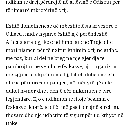
ndikim të drejtpërdrejtë në aftësinë e Odiseut për
të rimarrë mbretërinë e tij.
Është domethënëse që mbështetësja kryesore e
Odiseut midis hyjnive është një perëndeshë.
Athena strategjike e ndihmoi atë në Trojë dhe
mori nismën për të nxitur kthimin e tij në atdhe.
Më pas, kur ai del në breg në një gjendje të
pambrojtur në vendin e feakasve, ajo organizon
me zgjuarsi shpëtimin e tij, fsheh dobësinë e tij
dhe ia përmirëson pamjen, në mënyrë që ai të
duket hyjnor dhe i denjë për mikpritjen e tyre
legjendare. Kjo e ndihmon të fitojë besimin e
feakasve detarë, të cilët më pas i ofrojnë strehim,
thesare dhe një udhëtim të sigurt për t’u kthyer në
Itakë.