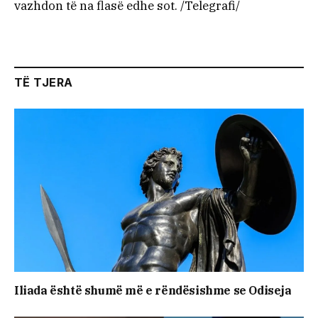
vazhdon të na flasë edhe sot. /Telegrafi/
TË TJERA
Iliada është shumë më e rëndësishme se Odiseja