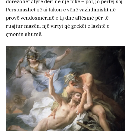
dorëzohet atyre deri në një pikë – por, jo përtej saj.
Personazhet që ai takon e vënë vazhdimisht në
provë vendosmërinë e tij dhe aftësinë për të
ruajtur masën, një virtyt që grekët e lashtë e
çmonin shumë.