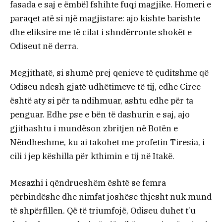
fasada e saj e ëmbël fshihte fuqi magjike. Homeri e
paraqet atë si një magjistare: ajo kishte barishte
dhe eliksire me të cilat i shndërronte shokët e
Odiseut në derra.
Megjithatë, si shumë prej qenieve të çuditshme që
Odiseu ndesh gjatë udhëtimeve të tij, edhe Circe
është aty si për ta ndihmuar, ashtu edhe për ta
penguar. Edhe pse e bën të dashurin e saj, ajo
gjithashtu i mundëson zbritjen në Botën e
Nëndheshme, ku ai takohet me profetin Tiresia, i
cili i jep këshilla për kthimin e tij në Itakë.
Mesazhi i qëndrueshëm është se femra
përbindëshe dhe nimfat joshëse thjesht nuk mund
të shpërfillen. Që të triumfojë, Odiseu duhet t’u