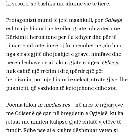
kryesore, së bashku me shumë yje të tjerë.
Protagonisti mund të jetë mashkull, por
Odiseja
është një histori në të cilën gratë mbizotërojnë.
Kërkimi i heroit tonë për t’u kthyer dhe për të
rimarrë mbretërinë e tij formësohet në çdo hap
nga strategjitë dhe joshjet e grave, nimfave dhe
perëndeshave që ai takon gjatë rrugës.
Odiseja
nuk është një rrëfim i drejtpërdrejtë për
heroizmin, por një histori e seksit, strategjisë dhe
pushtetit, që vazhdon të ketë jehonë edhe sot.
Poema fillon
in medias res
– në mes të ngjarjeve –
me Odisenë që qan në bregdetin e Ogigisë, ku ka
jetuar me nimfën Kalipso gjatë shtatë vjetëve të
fundit. Edhe pse ai e kishte dëshmuar veten si