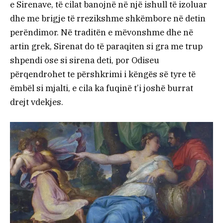
e Sirenave, të cilat banojnë në një ishull të izoluar
dhe me brigje të rrezikshme shkëmbore në detin
perëndimor. Në traditën e mëvonshme dhe në
artin grek, Sirenat do të paraqiten si gra me trup
shpendi ose si sirena deti, por Odiseu
përqendrohet te përshkrimi i këngës së tyre të
ëmbël si mjalti, e cila ka fuqinë t’i joshë burrat
drejt vdekjes.