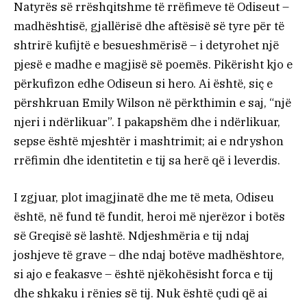
Natyrës së rrëshqitshme të rrëfimeve të Odiseut –
madhështisë, gjallërisë dhe aftësisë së tyre për të
shtrirë kufijtë e besueshmërisë – i detyrohet një
pjesë e madhe e magjisë së poemës. Pikërisht kjo e
përkufizon edhe Odiseun si hero. Ai është, siç e
përshkruan Emily Wilson në përkthimin e saj, “një
njeri i ndërlikuar”. I pakapshëm dhe i ndërlikuar,
sepse është mjeshtër i mashtrimit; ai e ndryshon
rrëfimin dhe identitetin e tij sa herë që i leverdis.
I zgjuar, plot imagjinatë dhe me të meta, Odiseu
është, në fund të fundit, heroi më njerëzor i botës
së Greqisë së lashtë. Ndjeshmëria e tij ndaj
joshjeve të grave – dhe ndaj botëve madhështore,
si ajo e feakasve – është njëkohësisht forca e tij
dhe shkaku i rënies së tij. Nuk është çudi që ai