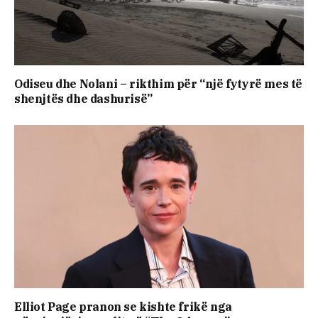
Odiseu dhe Nolani – rikthim për “një fytyrë mes të
shenjtës dhe dashurisë”
Elliot Page pranon se kishte frikë nga