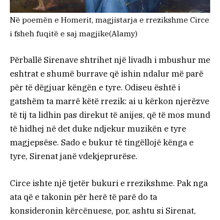
Në poemën e Homerit, magjistarja e rrezikshme Circe
i fsheh fuqitë e saj magjike
(Alamy)
Përballë Sirenave shtrihet një livadh i mbushur me
eshtrat e shumë burrave që ishin ndalur më parë
për të dëgjuar këngën e tyre. Odiseu është i
gatshëm ta marrë këtë rrezik: ai u kërkon njerëzve
të tij ta lidhin pas direkut të anijes, që të mos mund
të hidhej në det duke ndjekur muzikën e tyre
magjepsëse. Sado e bukur të tingëllojë kënga e
tyre, Sirenat janë vdekjeprurëse.
Circe ishte një tjetër bukuri e rrezikshme. Pak nga
ata që e takonin për herë të parë do ta
konsideronin kërcënuese, por, ashtu si Sirenat,