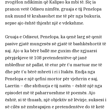
zvogëlon ndikimin që Kalipso ka mbi të. Siç ia
pranon vetë Odiseu nimfës, gruaja e tij Penelopa
nuk mund të krahasohet me të për nga bukuria,
sepse ajo është thjesht një e vdekshme.
Gruaja e Odiseut, Penelopa, ka qenë larg së qenit
pasive gjatë mungesës së gjatë të bashkëshortit të
saj. Ajo u ka bërë ballë me guxim dhe zgjuarsi
përpjekjeve të 108 pretendentëve që janë
mbledhur në pallat, të etur për t’u martuar me të
dhe për t’u bërë mbreti i ri i Itakës. Endja nga
Penelopa e një qefini mortor për vjehrrin e saj,
Laertin – dhe shthurja e tij natën – është një nga
episodet më të paharrueshme të poemës. Ajo
është, si të thuash, një objektiv në lëvizje, suksesi i
së cilës në zmbrapsjen e pretendentëve do të ketë