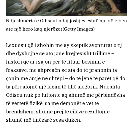
Ndjeshmëria e Odiseut ndaj joshjes është ajo që e bën
atë një hero kaq njerëzor
(Getty Images)
Lexuesit që i shohin me sy skeptik aventurat e tij
dhe dyshojnë se ato janë krejtësisht trillime –
histori që ai i sajon për të fituar besimin e
feakasve, me shpresën se ata do të pranonin ta
çonin me anije në shtëpi – do të jenë të parët që do
ta përqafojnë një lexim të tillë alegorik. Ndoshta
Odiseu nuk po luftonte aq shumë me përbindësha
të vërtetë fizikë, sa me demonët e vet të
brendshëm, shumë prej të cilëve rezultojnë
shumë më tinëzarë sesa duken.