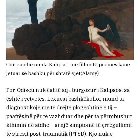
Odiseu dhe nimfa Kalipso – në fillim të poemës kanë
jetuar së bashku për shtatë vjet
(Alamy)
Por, Odiseu nuk është aq i burgosur i Kalipsos, sa
është i vetvetes. Lexuesi bashkëkohor mund ta
diagnostikojë me të drejtë plogështinë e tij –
paaftësinë për të vazhduar dhe për ta përmbushur
kthimin në atdhe – si një simptomë të çrregullimit
të stresit post-traumatik (PTSD). Kjo nuk e