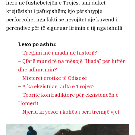
hero në fushëbetejën e Trojës, tani duket
krejtësisht i pafuqishëm; kjo përshtypje
përforcohet nga fakti se nevojitet një kuvend i
perëndive për të siguruar lirimin e tij nga ishulli.
Lexo po ashtu:
–
Tregimi më i madh në histori!?
–
Çfarë mund të na mësojë “Iliada” për luftën
dhe adhurimin?
–
Misteret erotike të Odisesë
–
A ka ekzistuar Lufta e Trojës?
–
Teoritë kontradiktore për ekzistencën e
Homerit
–
Njeriu kryesor i kohës i bëri tremijë vjet