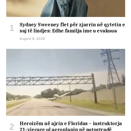
Sydney Sweeney flet për zjarrin në qytetin e
saj të lindjes: Edhe familja ime u evakuua
August 6, 2026
Heroizëm në ajrin e Floridas – instruktorja
21-vjeçare ul aeroplanin në autostradë