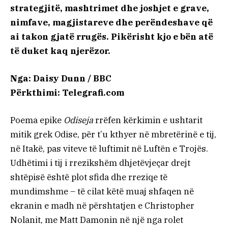
strategjitë, mashtrimet dhe joshjet e grave,
nimfave, magjistareve dhe perëndeshave që
ai takon gjatë rrugës. Pikërisht kjo e bën atë
të duket kaq njerëzor.
Nga: Daisy Dunn / BBC
Përkthimi: Telegrafi.com
Poema epike
Odiseja
rrëfen kërkimin e ushtarit
mitik grek Odise, për t’u kthyer në mbretërinë e tij,
në Itakë, pas viteve të luftimit në Luftën e Trojës.
Udhëtimi i tij i rrezikshëm dhjetëvjeçar drejt
shtëpisë është plot sfida dhe rreziqe të
mundimshme – të cilat këtë muaj shfaqen në
ekranin e madh në përshtatjen e Christopher
Nolanit, me Matt Damonin në një nga rolet