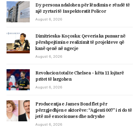
Dy persona ndalohen për lëndimin e rëndë të
një zyrtari të Inspektoratit Policor
August 6, 2026
Dimitrieska-Koçoska: Qeveria ka punuar në
përshpejtimin e realizimit të projekteve që
kanë qenë në ngecje
August 6, 2026
Revolucion total te Chelsea – këta 11 lojtarë
pritet të largohen
August 6, 2026
Producentja e James Bond flet për
përzgjedhjen e aktorëve: “Agjenti 007” i ri do të
jetë më emocionues dhe ndryshe
August 6, 2026