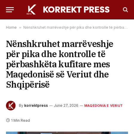
Home
»
Nënshkruhet marrëveshje për pika dhe kontrolle të përbashkëta kufitare mes Maqedonisë së Veriut dhe Shqipërisë
Nënshkruhet marrëveshje
për pika dhe kontrolle të
përbashkëta kufitare mes
Maqedonisë së Veriut dhe
Shqipërisë
By
korrektpress
June 27, 2026
MAQEDONIA E VERIUT
1 Min Read