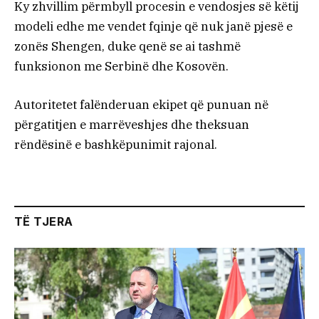
Ky zhvillim përmbyll procesin e vendosjes së këtij
modeli edhe me vendet fqinje që nuk janë pjesë e
zonës Shengen, duke qenë se ai tashmë
funksionon me Serbinë dhe Kosovën.
Autoritetet falënderuan ekipet që punuan në
përgatitjen e marrëveshjes dhe theksuan
rëndësinë e bashkëpunimit rajonal.
TË TJERA