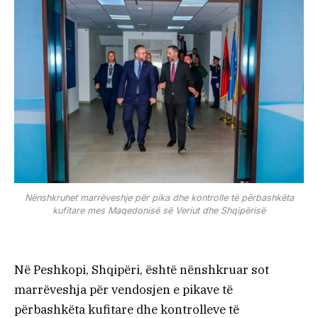
Nënshkruhet marrëveshje për pika dhe kontrolle të përbashkëta
kufitare mes Maqedonisë së Veriut dhe Shqipërisë
Në Peshkopi, Shqipëri, është nënshkruar sot
marrëveshja për vendosjen e pikave të
përbashkëta kufitare dhe kontrolleve të