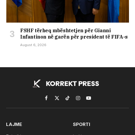
FSHF tërheq mbështetjen për Gianni
Infantinon në garën për president të FIFA-s
August 6, 2026
Facebook
X
TikTok
Instagram
YouTube
(Twitter)
LAJME
SPORTI