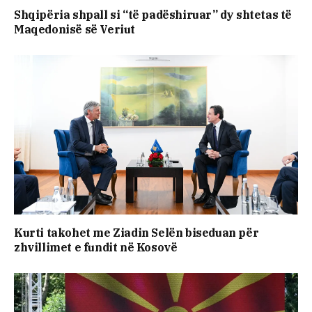
Shqipëria shpall si “të padëshiruar” dy shtetas të
Maqedonisë së Veriut
Kurti takohet me Ziadin Selën biseduan për
zhvillimet e fundit në Kosovë