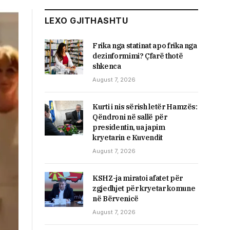
LEXO GJITHASHTU
Frika nga statinat apo frika nga
dezinformimi? Çfarë thotë
shkenca
August 7, 2026
​Kurti i nis sërish letër Hamzës:
Qëndroni në sallë për
presidentin, ua japim
kryetarin e Kuvendit
August 7, 2026
KSHZ-ja miratoi afatet për
zgjedhjet për kryetar komune
në Bërvenicë
August 7, 2026