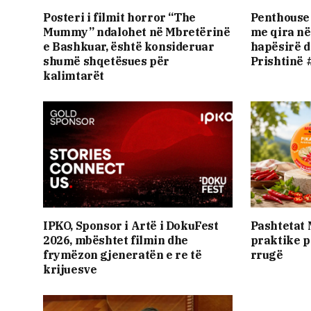
Posteri i filmit horror “The
Penthouse 
Mummy” ndalohet në Mbretërinë
me qira në 
e Bashkuar, është konsideruar
hapësirë d
shumë shqetësues për
Prishtinë 
kalimtarët
IPKO, Sponsor i Artë i DokuFest
Pashtetat
2026, mbështet filmin dhe
praktike p
frymëzon gjeneratën e re të
rrugë
krijuesve