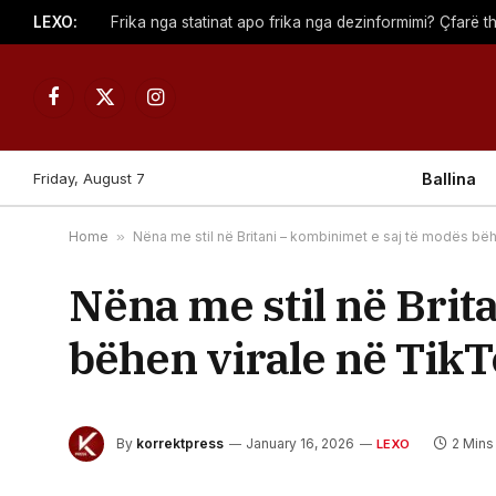
LEXO:
Frika nga statinat apo frika nga dezinformimi? Çfarë 
Facebook
X
Instagram
(Twitter)
Friday, August 7
Ballina
Home
»
Nëna me stil në Britani – kombinimet e saj të modës bëh
Nëna me stil në Brit
bëhen virale në Tik
By
korrektpress
January 16, 2026
2 Mins
LEXO