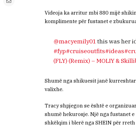
Videoja ka arritur mbi 880 mijë shik
komplimente për fustanet e zbukuruar
@macyemily01
this was her i
#fyp
#cruiseoutfits
#ideas
#cr
(FLY) (Remix) – MOLIY & Skil
Shumë nga shikuesit janë kurreshtar 
valixhe.
Tracy shpjegon se është e organizuar
shumë hekurosje. Një nga fustanet e s
shkëlqim i blerë nga SHEIN për rreth