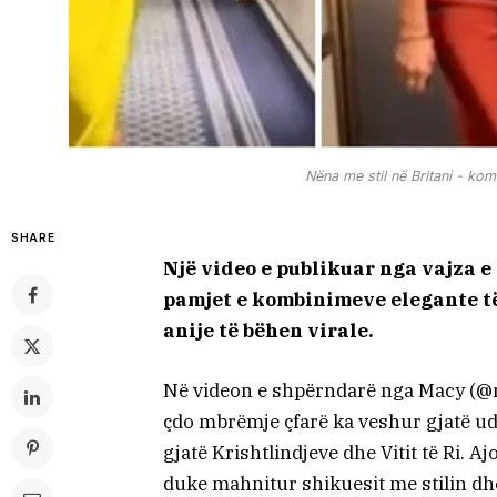
Nëna me stil në Britani - ko
SHARE
Një video e publikuar nga vajza e
pamjet e kombinimeve elegante të
anije të bëhen virale.
Në videon e shpërndarë nga Macy (@m
çdo mbrëmje çfarë ka veshur gjatë u
gjatë Krishtlindjeve dhe Vitit të Ri. A
duke mahnitur shikuesit me stilin dhe