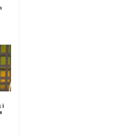
n
 i
s