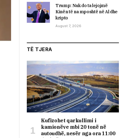
Trump: Nuk do ta lejojmë
Kinën të na mposhtë në Al dhe
kripto
August 7, 2026
TË TJERA
Kufizohet qarkullimi i
kamionëve mbi 20 tonë në
autoudhë, nesër nga ora 11:00