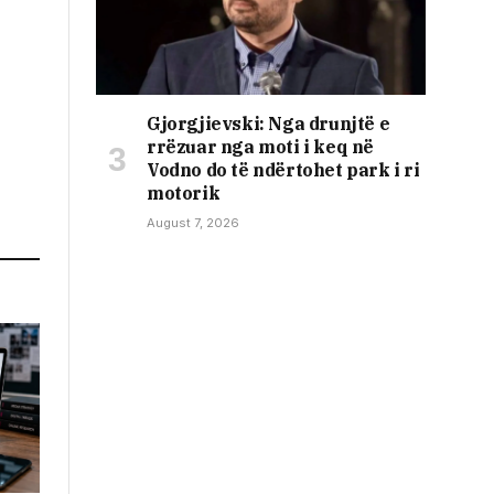
Gjorgjievski: Nga drunjtë e
rrëzuar nga moti i keq në
Vodno do të ndërtohet park i ri
motorik
August 7, 2026