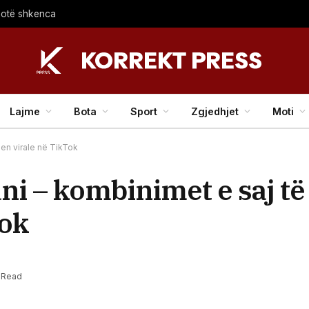
thotë shkenca
Lajme
Bota
Sport
Zgjedhjet
Moti
en virale në TikTok
ani – kombinimet e saj t
Tok
 Read