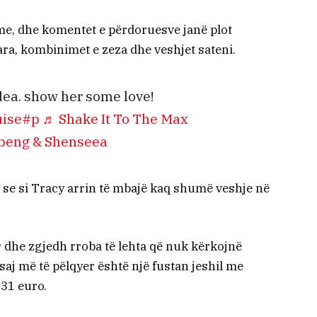
ime, dhe komentet e përdoruesve janë plot
a, kombinimet e zeza dhe veshjet sateni.
dea. show her some love!
uise
#p
♬ Shake It To The Max
libeng & Shenseea
se si Tracy arrin të mbajë kaq shumë veshje në
 dhe zgjedh rroba të lehta që nuk kërkojnë
aj më të pëlqyer është një fustan jeshil me
 31 euro.