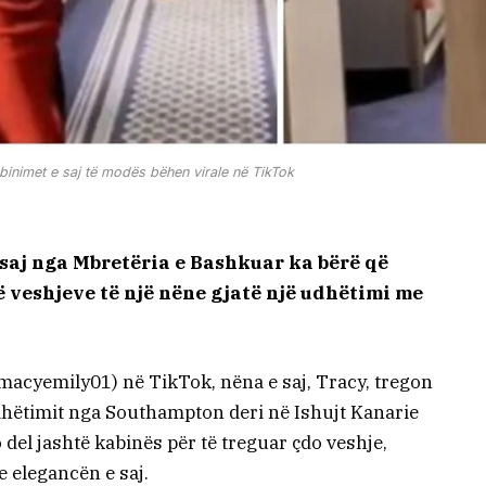
mbinimet e saj të modës bëhen virale në TikTok
 saj nga Mbretëria e Bashkuar ka bërë që
 veshjeve të një nëne gjatë një udhëtimi me
acyemily01) në TikTok, nëna e saj, Tracy, tregon
dhëtimit nga Southampton deri në Ishujt Kanarie
jo del jashtë kabinës për të treguar çdo veshje,
 elegancën e saj.