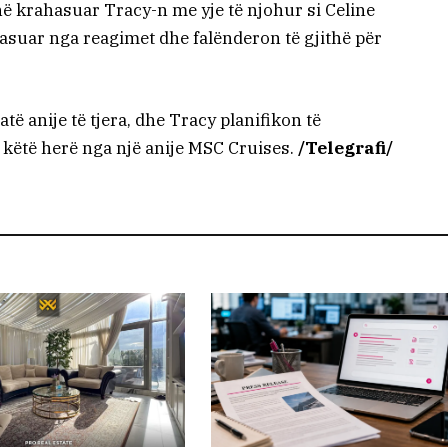
 krahasuar Tracy-n me yje të njohur si Celine
fasuar nga reagimet dhe falënderon të gjithë për
të anije të tjera, dhe Tracy planifikon të
këtë herë nga një anije MSC Cruises.
/Telegrafi/