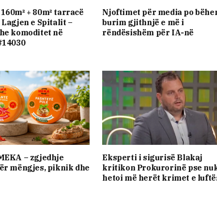
160m² + 80m² tarracë
Njoftimet për media po bëhe
Lagjen e Spitalit –
burim gjithnjë e më i
he komoditet në
rëndësishëm për IA-në
#14030
 MEKA – zgjedhje
Eksperti i sigurisë Blakaj
ër mëngjes, piknik dhe
kritikon Prokurorinë pse nuk
hetoi më herët krimet e luftë