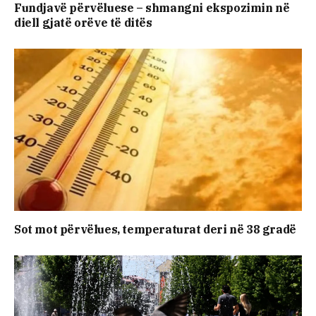
Fundjavë përvëluese – shmangni ekspozimin në
diell gjatë orëve të ditës
Sot mot përvëlues, temperaturat deri në 38 gradë