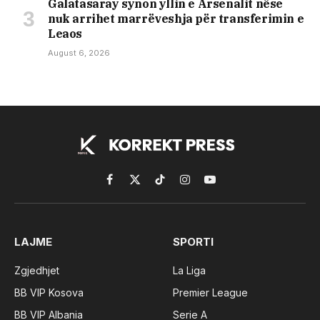
Galatasaray synon yllin e Arsenalit nëse
nuk arrihet marrëveshja për transferimin e
Leaos
August 6, 2026
Facebook
X
TikTok
Instagram
YouTube
(Twitter)
LAJME
SPORTI
Zgjedhjet
La Liga
BB VIP Kosova
Premier League
BB VIP Albania
Serie A