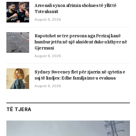
Arsenali synon afrimin shokues të yllit të
Totenhamit
August 6, 2026
Rapotohet se tre persona nga Ferizaj kanë
humbur jetën në një aksident duke u kthyer në
Gjermani
August 6, 2026
Sydney Sweeney flet për zjarrin në qytetin e
saj të lindjes: Edhe familja ime u evakuua
August 6, 2026
TË TJERA