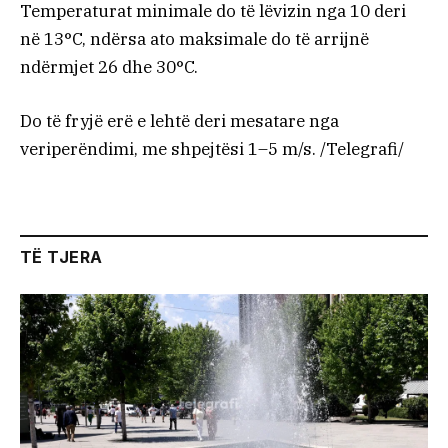
Temperaturat minimale do të lëvizin nga 10 deri
në 13°C, ndërsa ato maksimale do të arrijnë
ndërmjet 26 dhe 30°C.
Do të fryjë erë e lehtë deri mesatare nga
veriperëndimi, me shpejtësi 1–5 m/s. /Telegrafi/
TË TJERA