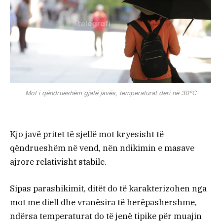
Mot i qëndrueshëm gjatë javës, temperaturat deri në 30°C
Kjo javë pritet të sjellë mot kryesisht të
qëndrueshëm në vend, nën ndikimin e masave
ajrore relativisht stabile.
Sipas parashikimit, ditët do të karakterizohen nga
mot me diell dhe vranësira të herëpashershme,
ndërsa temperaturat do të jenë tipike për muajin