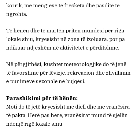
korrik, me mëngjese të freskëta dhe pasdite të
ngrohta.
Të hënën dhe të martën priten mundësi për riga
lokale shiu, kryesisht në zona të izoluara, por pa
ndikuar ndjeshëm në aktivitetet e përditshme.
Në përgjithësi, kushtet meteorologjike do të jenë
të favorshme për lëvizje, rekreacion dhe zhvillimin
e punimeve sezonale në bujqësi.
Parashikimi për të hënën:
Moti do të jetë kryesisht me diell dhe me vranësira
të pakta. Herë pas here, vranësirat mund të sjellin
ndonjë rigë lokale shiu.