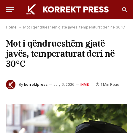
Home
»
Mot i qëndrueshëm gjatë javës, temperaturat deri në 30°C
Mot i qëndrueshëm gjatë
javës, temperaturat deri në
30°C
By
korrektpress
July 6, 2026
1 Min Read
IHMK