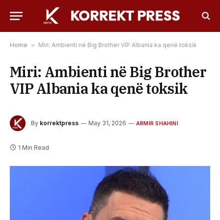
Home
»
Miri: Ambienti në Big Brother VIP Albania ka qenë toksik
Miri: Ambienti në Big Brother
VIP Albania ka qenë toksik
By
korrektpress
May 31, 2026
ARMIR SHAHINI
1 Min Read