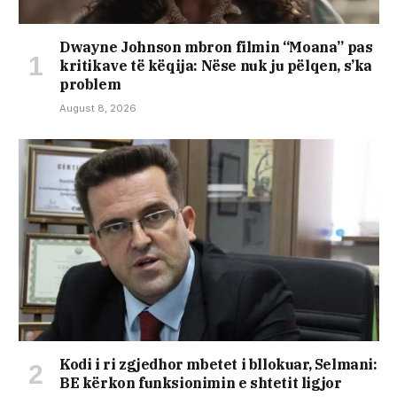
Dwayne Johnson mbron filmin “Moana” pas
kritikave të këqija: Nëse nuk ju pëlqen, s’ka
problem
August 8, 2026
Kodi i ri zgjedhor mbetet i bllokuar, Selmani:
BE kërkon funksionimin e shtetit ligjor