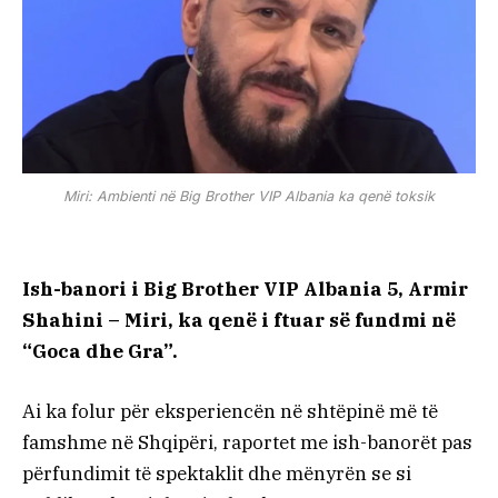
Miri: Ambienti në Big Brother VIP Albania ka qenë toksik
Ish-banori i Big Brother VIP Albania 5, Armir
Shahini – Miri, ka qenë i ftuar së fundmi në
“Goca dhe Gra”.
Ai ka folur për eksperiencën në shtëpinë më të
famshme në Shqipëri, raportet me ish-banorët pas
përfundimit të spektaklit dhe mënyrën se si