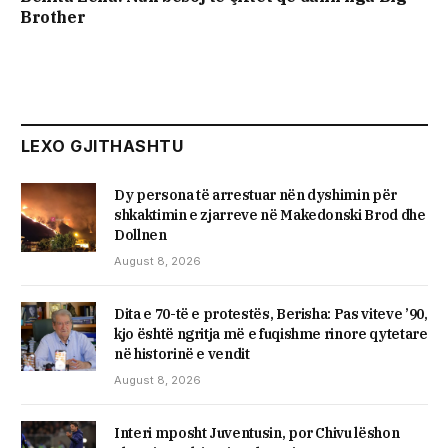
Brother
LEXO GJITHASHTU
Dy persona të arrestuar nën dyshimin për
shkaktimin e zjarreve në Makedonski Brod dhe
Dollnen
August 8, 2026
Dita e 70-të e protestës, Berisha: Pas viteve ’90,
kjo është ngritja më e fuqishme rinore qytetare
në historinë e vendit
August 8, 2026
Interi mposht Juventusin, por Chivu lëshon