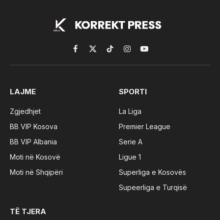
Facebook
X
TikTok
Instagram
YouTube
(Twitter)
LAJME
SPORTI
Zgjedhjet
La Liga
BB VIP Kosova
Premier League
BB VIP Albania
Serie A
Moti në Kosovë
Ligue 1
Moti në Shqipëri
Superliga e Kosovës
Supeerliga e Turqisë
TË TJERA