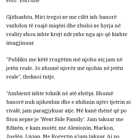
Foto: YouTube
Gjithashtu, Miri tregoi se me cilët ish-banorë
vazhdon të ruajë miqësi dhe zbuloi se hyrja në
reality shou ishte krejt ndryshe nga ajo që kishte
imagjinuar.
“Publiku me këtë rrugëtim më njohu siç jam në
jetën reale. Jo shumë njerëz më njohin në jetën
reale”, theksoi tutje.
“Ambienti ishte toksik në atë shtëpi. Shumë
banorë nuk njiheshin dhe e shihnin njëri-tjetrin si
rivalë, jam paragjykuar atje. Më kanë thënë që po
fiton sepse je ‘West Side Family’. Jam takuar me
Edisën, e kam motër, me Alesionin, Markon,
Juelën, Livian. Me Rogertin s’jam takuar. Ai po