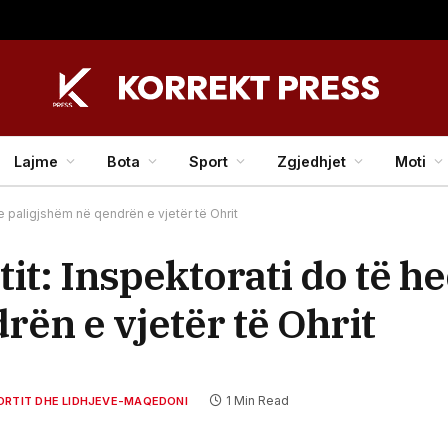
Lajme
Bota
Sport
Zgjedhjet
Moti
 e paligjshëm në qendrën e vjetër të Ohrit
it: Inspektorati do të h
rën e vjetër të Ohrit
1 Min Read
PORTIT DHE LIDHJEVE-MAQEDONI