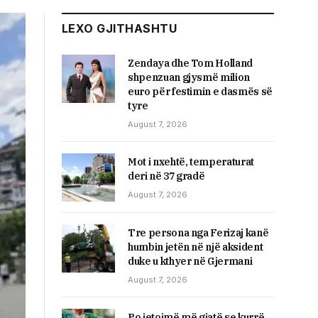
LEXO GJITHASHTU
Zendaya dhe Tom Holland
shpenzuan gjysmë milion
euro për festimin e dasmës së
tyre
August 7, 2026
Mot i nxehtë, temperaturat
deri në 37 gradë
August 7, 2026
Tre persona nga Ferizaj kanë
humbin jetën në një aksident
duke u kthyer në Gjermani
August 7, 2026
Po jetojmë më gjatë se kurrë,