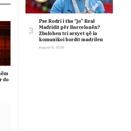
Pse Rodri i tha “jo” Real
Madridit për Barcelonën?
Zbulohen tri arsyet që ia
komunikoi bordit madrilen
August 6, 2026
shëm
r do