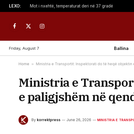
LEXO:
Mot i nxehtë, temperaturat deri në 37 gradë
Facebook
X
Instagram
(Twitter)
Friday, August 7
Ballina
Home
»
Ministria e Transportit: Inspektorati do të heqë objektin
Ministria e Transport
e paligjshëm në qend
By
korrektpress
June 26, 2026
MINISTRIA E TRANS