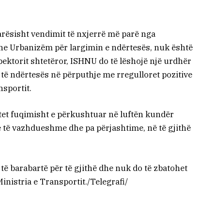
arësisht vendimit të nxjerrë më parë nga
he Urbanizëm për largimin e ndërtesës, nuk është
nspektorit shtetëror, ISHNU do të lëshojë një urdhër
 të ndërtesës në përputhje me rregulloret pozitive
nsportit.
tet fuqimisht e përkushtuar në luftën kundër
 të vazhdueshme dhe pa përjashtime, në të gjithë
të barabartë për të gjithë dhe nuk do të zbatohet
inistria e Transportit./Telegrafi/