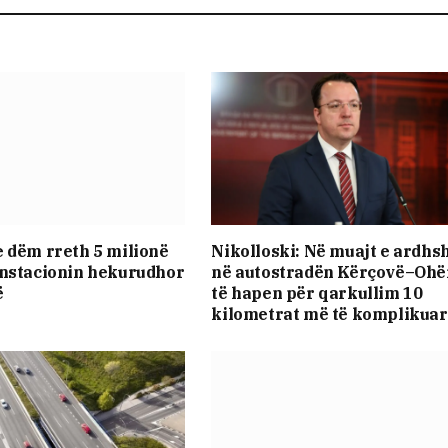
 dëm rreth 5 milionë
Nikolloski: Në muajt e ardh
ënstacionin hekurudhor
në autostradën Kërçovë–Ohë
ë
të hapen për qarkullim 10
kilometrat më të komplikuar