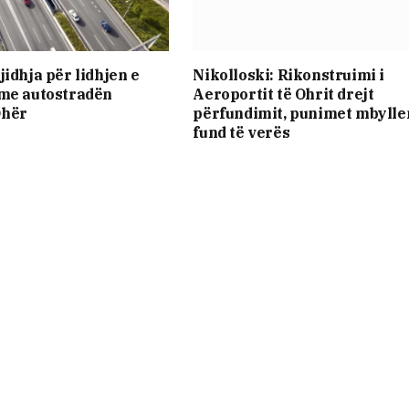
jidhja për lidhjen e
Nikolloski: Rikonstruimi i
 me autostradën
Aeroportit të Ohrit drejt
Ohër
përfundimit, punimet mbylle
fund të verës