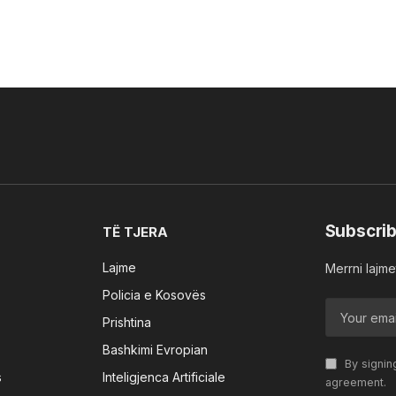
Subscrib
TË TJERA
Lajme
Merrni lajmet
Policia e Kosovës
Prishtina
Bashkimi Evropian
By signin
s
Inteligjenca Artificiale
agreement.