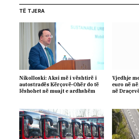
TË TJERA
Nikolloski: Aksi më i vështirë i
Vjedhje me
autostradës Kërçovë-Ohër do të
euro në n
lëshohet në muajt e ardhshëm
në Draçev