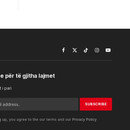
Facebook
X
TikTok
Instagram
YouTube
(Twitter)
e për të gjitha lajmet
 i pari
g up, you agree to the our terms and our
Privacy Policy