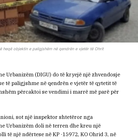
të heqë objektin e paligjshëm në qendrën e vjetër të Ohrit
he Urbanizëm (DIGU) do të kryejë një zhvendosje
e të paligjshme në qendrën e vjetër të qytetit të
konshëm përcaktoi se vendimi i marrë më parë për
ioni, sot një inspektor shtetëror nga
he Urbanizëm doli në terren dhe kreu një
li të një ndërtese në KP -15972, KO Ohrid 3, në