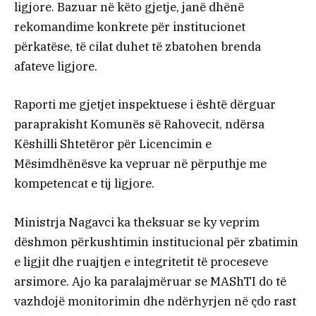
ligjore. Bazuar në këto gjetje, janë dhënë
rekomandime konkrete për institucionet
përkatëse, të cilat duhet të zbatohen brenda
afateve ligjore.
Raporti me gjetjet inspektuese i është dërguar
paraprakisht Komunës së Rahovecit, ndërsa
Këshilli Shtetëror për Licencimin e
Mësimdhënësve ka vepruar në përputhje me
kompetencat e tij ligjore.
Ministrja Nagavci ka theksuar se ky veprim
dëshmon përkushtimin institucional për zbatimin
e ligjit dhe ruajtjen e integritetit të proceseve
arsimore. Ajo ka paralajmëruar se MAShTI do të
vazhdojë monitorimin dhe ndërhyrjen në çdo rast