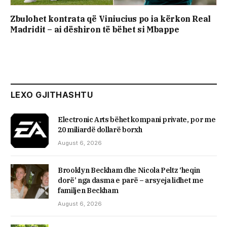
Zbulohet kontrata që Viniucius po ia kërkon Real
Madridit – ai dëshiron të bëhet si Mbappe
LEXO GJITHASHTU
Electronic Arts bëhet kompani private, por me
20 miliardë dollarë borxh
August 6, 2026
Brooklyn Beckham dhe Nicola Peltz ‘heqin
dorë’ nga dasma e parë – arsyeja lidhet me
familjen Beckham
August 6, 2026