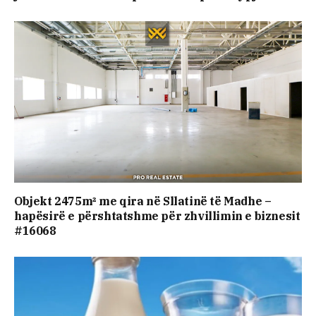
Objekt 2475m² me qira në Sllatinë të Madhe –
hapësirë e përshtatshme për zhvillimin e biznesit
#16068