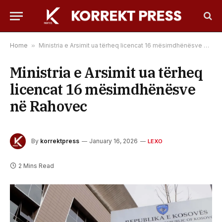
Home
»
Ministria e Arsimit ua tërheq licencat 16 mësimdhënësve në Rahovec
Ministria e Arsimit ua tërheq
licencat 16 mësimdhënësve
në Rahovec
By
korrektpress
January 16, 2026
LEXO
2 Mins Read