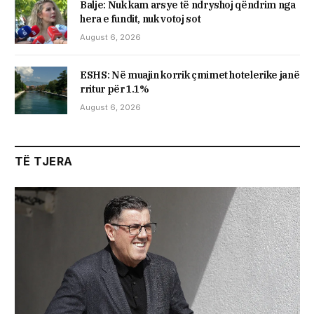
​Balje: Nuk kam arsye të ndryshoj qëndrim nga
hera e fundit, nuk votoj sot
August 6, 2026
ESHS: Në muajin korrik çmimet hotelerike janë
rritur për 1.1%
August 6, 2026
TË TJERA