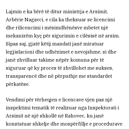
Lajmin e ka bërë të ditur ministrja e Arsimit,
Arbërie Nagavci, e cila ka theksuar se licencimi
dhe rilicencimi i mësimdhënësve mbetet një
mekanizëm kyç për sigurimin e cilësisë në arsim.
Sipas saj, gjatë këtij mandati janë miratuar
legjislacioni dhe udhëzimet e nevojshme, si dhe
janë zhvilluar takime nëpër komuna për të
siguruar që ky proces të zhvillohet me sukses,
transparencë dhe në përputhje me standardet
përkatëse.
Vendimi për tërheqjen e licencave vjen pas një
inspektimi tematik të realizuar nga Inspektorati i
Arsimit në një shkollë në Rahovec, ku janë
konstatuar shkelje dhe mospërfillje e procedurave