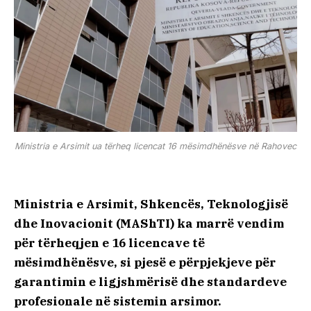
Ministria e Arsimit ua tërheq licencat 16 mësimdhënësve në Rahovec
Ministria e Arsimit, Shkencës, Teknologjisë
dhe Inovacionit (MAShTI) ka marrë vendim
për tërheqjen e 16 licencave të
mësimdhënësve, si pjesë e përpjekjeve për
garantimin e ligjshmërisë dhe standardeve
profesionale në sistemin arsimor.