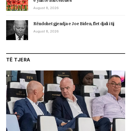
e yllit të Barcelonës
August 8, 2026
Rëndohet gjendja e Joe Biden, flet djali i tij
August 8, 2026
TË TJERA