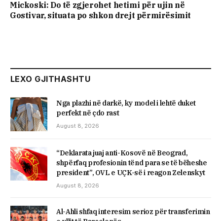
Mickoski: Do të zgjerohet hetimi për ujin në
Gostivar, situata po shkon drejt përmirësimit
LEXO GJITHASHTU
Nga plazhi në darkë, ky model i lehtë duket
perfekt në çdo rast
August 8, 2026
“Deklarata juaj anti-Kosovë në Beograd,
shpërfaq profesionin tënd para se të bëheshe
president”, OVL e UÇK-së i reagon Zelenskyt
August 8, 2026
Al-Ahli shfaq interesim serioz për transferimin