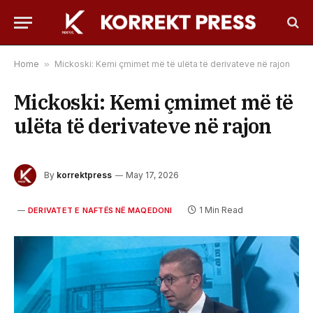
Home
»
Mickoski: Kemi çmimet më të ulëta të derivateve në rajon
Mickoski: Kemi çmimet më të
ulëta të derivateve në rajon
By
korrektpress
May 17, 2026
1 Min Read
DERIVATET E NAFTËS NË MAQEDONI