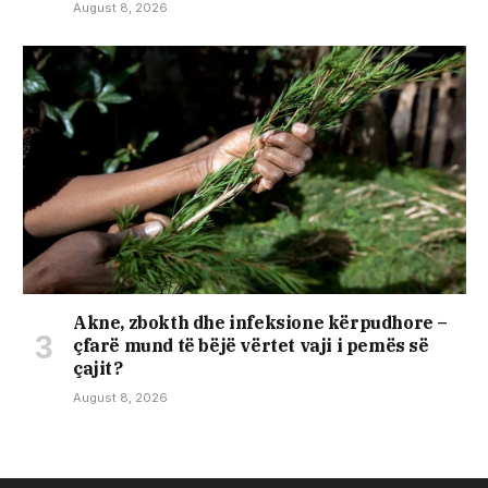
August 8, 2026
Akne, zbokth dhe infeksione kërpudhore –
çfarë mund të bëjë vërtet vaji i pemës së
çajit?
August 8, 2026