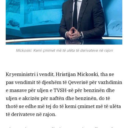
Mickoski: Kemi çmimet më të ulëta të derivateve në rajon
Kryeministri i vendit, Hristijan Mickoski, tha se
pas vendimit të djeshëm të Qeverisë për vazhdimin
e masave për uljen e TVSH-së për benzinën dhe
uljen e akcizës për naftën dhe benzinën, do të
thotë se edhe më tej do të kemi çmimet më të ulëta
të derivateve në rajon.