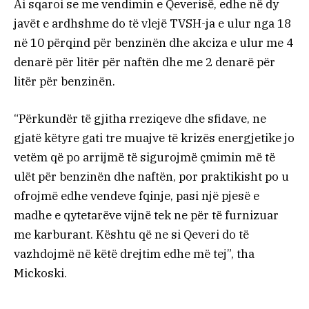
Ai sqaroi se me vendimin e Qeverisë, edhe në dy
javët e ardhshme do të vlejë TVSH-ja e ulur nga 18
në 10 përqind për benzinën dhe akciza e ulur me 4
denarë për litër për naftën dhe me 2 denarë për
litër për benzinën.
“Përkundër të gjitha rreziqeve dhe sfidave, ne
gjatë këtyre gati tre muajve të krizës energjetike jo
vetëm që po arrijmë të sigurojmë çmimin më të
ulët për benzinën dhe naftën, por praktikisht po u
ofrojmë edhe vendeve fqinje, pasi një pjesë e
madhe e qytetarëve vijnë tek ne për të furnizuar
me karburant. Kështu që ne si Qeveri do të
vazhdojmë në këtë drejtim edhe më tej”, tha
Mickoski.