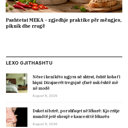
Pashtetat MEKA – zgjedhje praktike për mëngjes,
piknik dhe rrugë
LEXO GJITHASHTU
Nëse i keni këto ngjyra në shtrat, është koha t’i
hiqni: Dizajnerët tregojnë çfarë nuk është më
në modë
August 8, 2026
Duket si brirë, por shfaqet në lëkurë: Kjo rritje
mund të jetë shenjë e kancerit të lëkurës
August 8, 2026