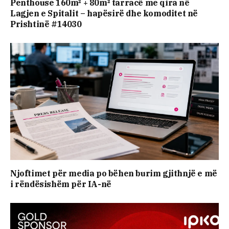
Penthouse 160m² + 80m² tarracë me qira në
Lagjen e Spitalit – hapësirë dhe komoditet në
Prishtinë #14030
Njoftimet për media po bëhen burim gjithnjë e më
i rëndësishëm për IA-në