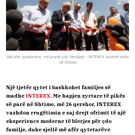
Më afër qytetarëve, më pranë çdo familjeje – INTEREX tashmë edhe
në Shtime
Një tjetër qytet i bashkohet familjes së
madhe
INTEREX
. Me hapjen zyrtare të pikës
së parë në Shtime, më 26 qershor, INTEREX
vazhdon rrugëtimin e saj drejt ofrimit të një
eksperience moderne të blerjes për çdo
familje, duke sjellë më afër qytetarëve