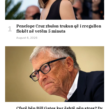
Penelope Cruz zbulon trukun që i rregullon
flokët në vetëm 5 minuta
August 8, 2026
Çfarë bën Bill Gates kur është nën stres? Dy