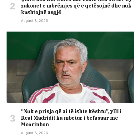
zakonet e mbrëmjes që e qetësojnë dhe nuk
kushtojnë asgjë
August 8, 2026
“Nuk e prisja që ai të ishte kështu”, ylli i
Real Madridit ka mbetur i befasuar me
Mourinhon
August 8, 2026