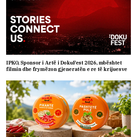
IPKO, Sponsor i Artë i DokuFest 2026, mbështet
filmin dhe frymëzon gjeneratën e re të krijuesve