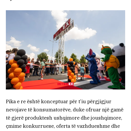
Pika e re është konceptuar për t’iu përgjigjur
nevojave të konsumatorëve, duke ofruar një gamë
të gjerë produktesh ushqimore dhe joushqimore,
çmime konkurruese, oferta të vazhdueshme dhe