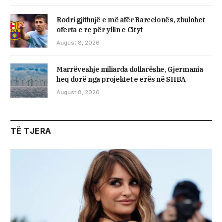
Rodri gjithnjë e më afër Barcelonës, zbulohet
oferta e re për yllin e Cityt
August 8, 2026
Marrëveshje miliarda dollarëshe, Gjermania
heq dorë nga projektet e erës në SHBA
August 8, 2026
TË TJERA