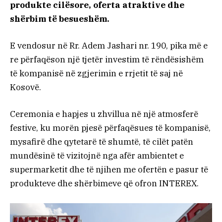
produkte cilësore, oferta atraktive dhe
shërbim të besueshëm.
E vendosur në Rr. Adem Jashari nr. 190, pika më e
re përfaqëson një tjetër investim të rëndësishëm
të kompanisë në zgjerimin e rrjetit të saj në
Kosovë.
Ceremonia e hapjes u zhvillua në një atmosferë
festive, ku morën pjesë përfaqësues të kompanisë,
mysafirë dhe qytetarë të shumtë, të cilët patën
mundësinë të vizitojnë nga afër ambientet e
supermarketit dhe të njihen me ofertën e pasur të
produkteve dhe shërbimeve që ofron INTEREX.