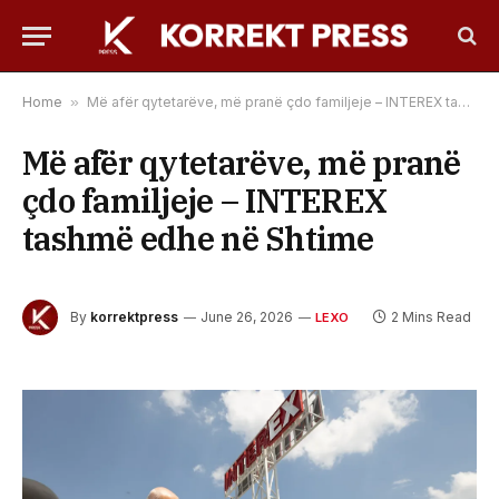
Home
»
Më afër qytetarëve, më pranë çdo familjeje – INTEREX tashmë edhe në Shtime
Më afër qytetarëve, më pranë
çdo familjeje – INTEREX
tashmë edhe në Shtime
By
korrektpress
June 26, 2026
2 Mins Read
LEXO