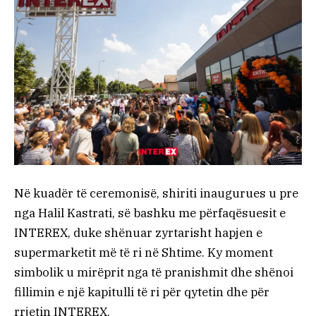
Në kuadër të ceremonisë, shiriti inaugurues u pre
nga Halil Kastrati, së bashku me përfaqësuesit e
INTEREX, duke shënuar zyrtarisht hapjen e
supermarketit më të ri në Shtime. Ky moment
simbolik u mirëprit nga të pranishmit dhe shënoi
fillimin e një kapitulli të ri për qytetin dhe për
rrjetin INTEREX.