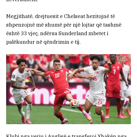
Megjithatë, drejtuesit e Chelseat hezitojnë të
shpenzojnë më shumë për një lojtar që tashmë
është 33 vjeç, ndërsa Sunderland mbetet i
palëkundur në qëndrimin e tij.
Klubi nga veriu i Anglisë e transferoi Xhakën nga