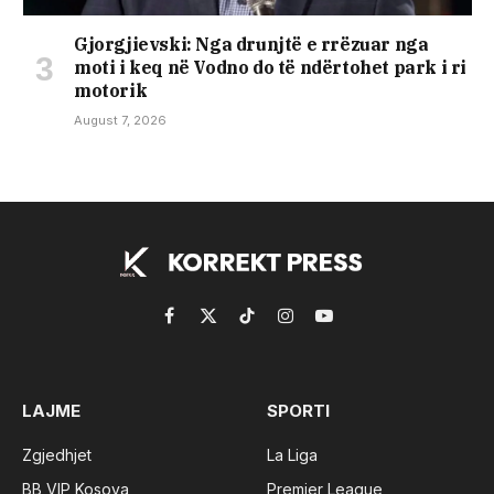
Gjorgjievski: Nga drunjtë e rrëzuar nga
moti i keq në Vodno do të ndërtohet park i ri
motorik
August 7, 2026
Facebook
X
TikTok
Instagram
YouTube
(Twitter)
LAJME
SPORTI
Zgjedhjet
La Liga
BB VIP Kosova
Premier League