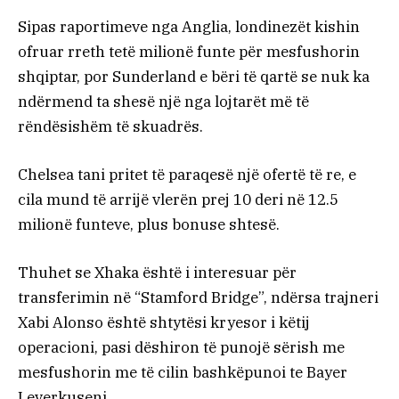
Sipas raportimeve nga Anglia, londinezët kishin
ofruar rreth tetë milionë funte për mesfushorin
shqiptar, por Sunderland e bëri të qartë se nuk ka
ndërmend ta shesë një nga lojtarët më të
rëndësishëm të skuadrës.
Chelsea tani pritet të paraqesë një ofertë të re, e
cila mund të arrijë vlerën prej 10 deri në 12.5
milionë funteve, plus bonuse shtesë.
Thuhet se Xhaka është i interesuar për
transferimin në “Stamford Bridge”, ndërsa trajneri
Xabi Alonso është shtytësi kryesor i këtij
operacioni, pasi dëshiron të punojë sërish me
mesfushorin me të cilin bashkëpunoi te Bayer
Leverkuseni.