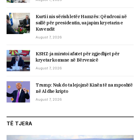
​Kurti i nis sërish letër Hamzës: Qëndroni në
sallë për presidentin, ua japim kryetarin e
Kuvendit
August 7, 2026
KSHZ-ja miratoi afatet për zgjedhjet për
kryetar komune në Bërvenicë
August 7, 2026
Trump: Nuk do ta lejojmë Kinën të na mposhtë
në Al dhe kripto
August 7, 2026
TË TJERA