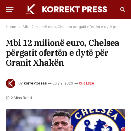
Home
»
Mbi 12 milionë euro, Chelsea përgatit ofertën e dytë për Granit Xhakën
Mbi 12 milionë euro, Chelsea
përgatit ofertën e dytë për
Granit Xhakën
By
korrektpress
July 2, 2026
CHELSEA
2 Mins Read