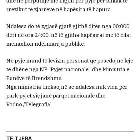
dhe në përputhje me Ligjin për pyje për shkak të
rrezikut të zjarreve në hapësira të hapura.
Ndalesa do të zgjasë gjatë gjithë ditës nga 00:000
deri në ora 24:00, në të gjitha hapësirat me të cilat
menaxhon ndërmarrja publike.
Në pyje mund të lëvizin personat që posedojnë leje
të dhënë nga NP “Pyjet nacionale” dhe Ministria e
Punëve të Brendshme.
Nga ministria theksojnë se ndalesa nuk vlen për
park-pyjet siç janë parqet nacionale dhe
Vodno./Telegrafi//
TË TJERA