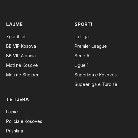
Facebook
X
TikTok
Instagram
YouTube
(Twitter)
LAJME
SPORTI
Zgjedhjet
La Liga
BB VIP Kosova
Premier League
BB VIP Albania
Serie A
Moti në Kosovë
Ligue 1
Moti në Shqipëri
Superliga e Kosovës
Supeerliga e Turqisë
TË TJERA
Lajme
Policia e Kosovës
Prishtina