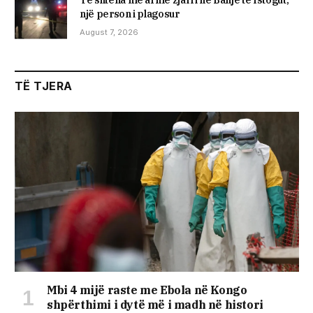
Të shtëna me armë zjarri në Banjë të Istogut,
një person i plagosur
August 7, 2026
TË TJERA
Mbi 4 mijë raste me Ebola në Kongo
shpërthimi i dytë më i madh në histori