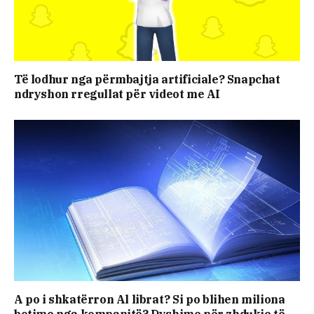
Të lodhur nga përmbajtja artificiale? Snapchat
ndryshon rregullat për videot me AI
A po i shkatërron Al librat? Si po blihen miliona
botime nga kompanitë? Dyshime për zhdukje të