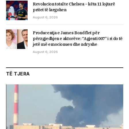
Revolucion total te Chelsea – këta 11 lojtarë
pritet të largohen
August 6, 2026
Producentja e James Bond flet për
përzgjedhjen e aktorëve: “Agjenti 007” i ri do të
jetë më emocionues dhe ndryshe
August 6, 2026
TË TJERA