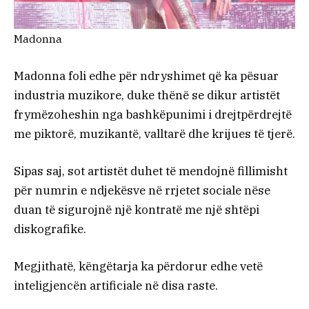
Madonna
Madonna foli edhe për ndryshimet që ka pësuar
industria muzikore, duke thënë se dikur artistët
frymëzoheshin nga bashkëpunimi i drejtpërdrejtë
me piktorë, muzikantë, valltarë dhe krijues të tjerë.
Sipas saj, sot artistët duhet të mendojnë fillimisht
për numrin e ndjekësve në rrjetet sociale nëse
duan të sigurojnë një kontratë me një shtëpi
diskografike.
Megjithatë, këngëtarja ka përdorur edhe vetë
inteligjencën artificiale në disa raste.