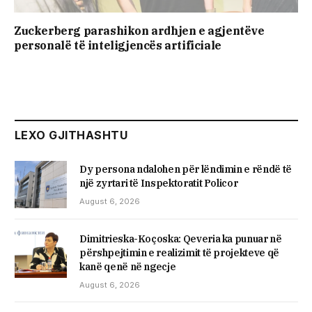
Zuckerberg parashikon ardhjen e agjentëve
personalë të inteligjencës artificiale
LEXO GJITHASHTU
Dy persona ndalohen për lëndimin e rëndë të
një zyrtari të Inspektoratit Policor
August 6, 2026
Dimitrieska-Koçoska: Qeveria ka punuar në
përshpejtimin e realizimit të projekteve që
kanë qenë në ngecje
August 6, 2026