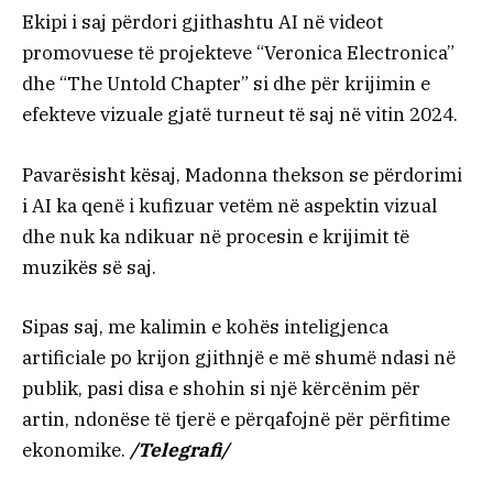
Ekipi i saj përdori gjithashtu AI në videot
promovuese të projekteve “Veronica Electronica”
dhe “The Untold Chapter” si dhe për krijimin e
efekteve vizuale gjatë turneut të saj në vitin 2024.
Pavarësisht kësaj, Madonna thekson se përdorimi
i AI ka qenë i kufizuar vetëm në aspektin vizual
dhe nuk ka ndikuar në procesin e krijimit të
muzikës së saj.
Sipas saj, me kalimin e kohës inteligjenca
artificiale po krijon gjithnjë e më shumë ndasi në
publik, pasi disa e shohin si një kërcënim për
artin, ndonëse të tjerë e përqafojnë për përfitime
ekonomike.
/Telegrafi/