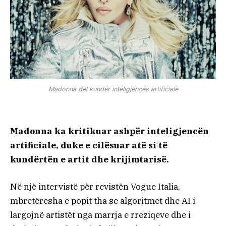
Madonna del kundër inteligjencës artificiale
Madonna ka kritikuar ashpër inteligjencën
artificiale, duke e cilësuar atë si të
kundërtën e artit dhe krijimtarisë.
Në një intervistë për revistën Vogue Italia,
mbretëresha e popit tha se algoritmet dhe AI i
largojnë artistët nga marrja e rreziqeve dhe i