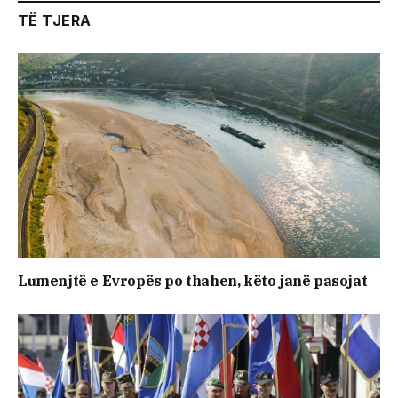
TË TJERA
Lumenjtë e Evropës po thahen, këto janë pasojat