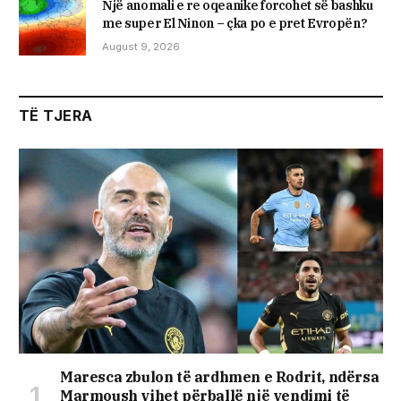
Një anomali e re oqeanike forcohet së bashku
me super El Ninon – çka po e pret Evropën?
August 9, 2026
TË TJERA
Maresca zbulon të ardhmen e Rodrit, ndërsa
Marmoush vihet përballë një vendimi të