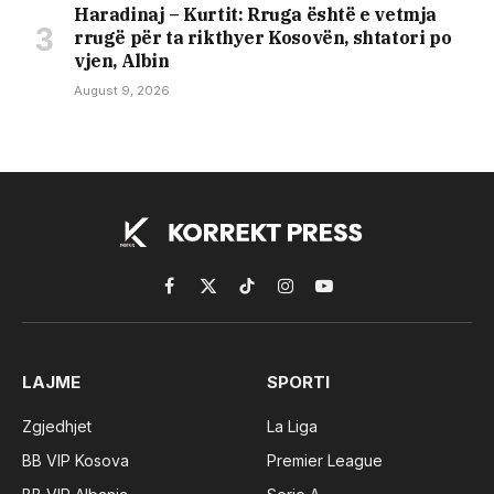
Haradinaj – Kurtit: Rruga është e vetmja
rrugë për ta rikthyer Kosovën, shtatori po
vjen, Albin
August 9, 2026
Facebook
X
TikTok
Instagram
YouTube
(Twitter)
LAJME
SPORTI
Zgjedhjet
La Liga
BB VIP Kosova
Premier League