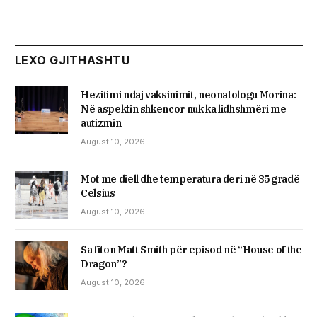
LEXO GJITHASHTU
Hezitimi ndaj vaksinimit, neonatologu Morina:
Në aspektin shkencor nuk ka lidhshmëri me
autizmin
August 10, 2026
Mot me diell dhe temperatura deri në 35 gradë
Celsius
August 10, 2026
Sa fiton Matt Smith për episod në “House of the
Dragon”?
August 10, 2026