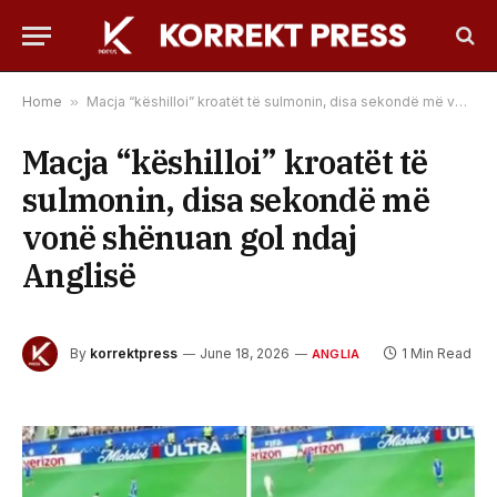
Home
»
Macja “këshilloi” kroatët të sulmonin, disa sekondë më vonë shënuan gol ndaj Anglisë
Macja “këshilloi” kroatët të
sulmonin, disa sekondë më
vonë shënuan gol ndaj
Anglisë
By
korrektpress
June 18, 2026
1 Min Read
ANGLIA