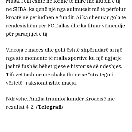
Musa, i cili është në formë të mirë me klubin e tij
në SHBA, ka qenë një nga sulmuesit më të përfolur
kroatë në periudhën e fundit. Ai ka shënuar gola të
rëndësishëm për FC Dallas dhe ka fituar vëmendje
për paraqitjet e tij.
Videoja e maces dhe golit është shpërndarë si një
nga ato momente të rralla sportive ku një ngjarje
jashtë fushës bëhet pjesë e historisë së ndeshjes.
Tifozët tashmë me shaka thonë se “strategu i
vërtetë” i aksionit ishte macja.
Ndryshe, Anglia triumfoi kundër Kroacisë me
rezultat 4-2.
/Telegrafi/