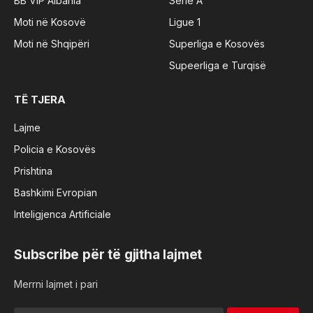
BB VIP Albania
Serie A
Moti në Kosovë
Ligue 1
Moti në Shqipëri
Superliga e Kosovës
Supeerliga e Turqisë
TË TJERA
Lajme
Policia e Kosovës
Prishtina
Bashkimi Evropian
Inteligjenca Artificiale
Subscribe për të gjitha lajmet
Merrni lajmet i pari