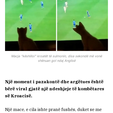
Macja “këshilloi” kroatët të sulmonin, disa sekondë më vonë
shënuan gol ndaj Anglisë
Një moment i pazakontë dhe argëtues është
bërë viral gjatë një ndeshjeje të kombëtares
së Kroacisë.
Një mace, e cila ishte pranë fushës, duket se me