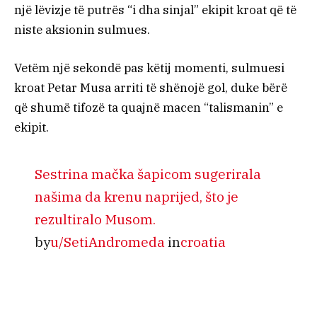
një lëvizje të putrës “i dha sinjal” ekipit kroat që të
niste aksionin sulmues.
Vetëm një sekondë pas këtij momenti, sulmuesi
kroat Petar Musa arriti të shënojë gol, duke bërë
që shumë tifozë ta quajnë macen “talismanin” e
ekipit.
Sestrina mačka šapicom sugerirala
našima da krenu naprijed, što je
rezultiralo Musom.
by
u/SetiAndromeda
in
croatia