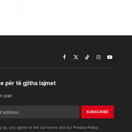
Facebook
X
TikTok
Instagram
YouTube
(Twitter)
e për të gjitha lajmet
 i pari
g up, you agree to the our terms and our
Privacy Policy