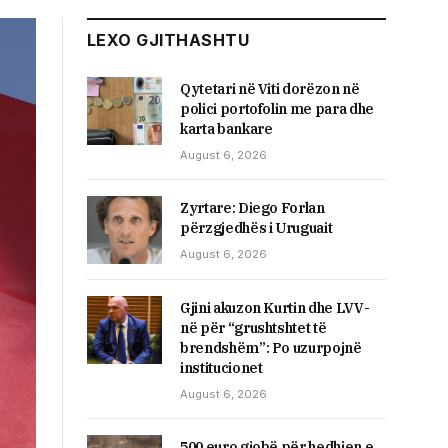
LEXO GJITHASHTU
Qytetari në Viti dorëzon në
polici portofolin me para dhe
karta bankare
August 6, 2026
Zyrtare: Diego Forlan
përzgjedhës i Uruguait
August 6, 2026
Gjini akuzon Kurtin dhe LVV-
në për “grushtshtet të
brendshëm”: Po uzurpojnë
institucionet
August 6, 2026
500 euro gjobë për hedhjen e