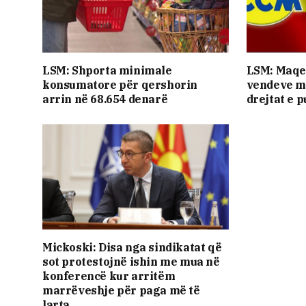
LSM: Shporta minimale
LSM: Maqe
konsumatore për qershorin
vendeve më
arrin në 68.654 denarë
drejtat e 
Mickoski: Disa nga sindikatat që
sot protestojnë ishin me mua në
konferencë kur arritëm
marrëveshje për paga më të
larta