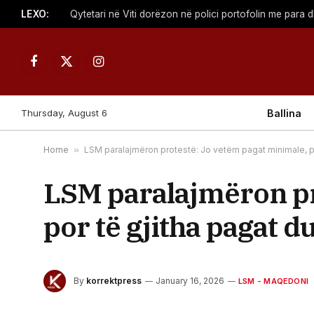
LEXO:
Qytetari në Viti dorëzon në polici portofolin me para 
Facebook
X
Instagram
(Twitter)
Thursday, August 6
Ballina
Home
»
LSM paralajmëron protestë: Jo vetëm pagat minimale, por
LSM paralajmëron pr
por të gjitha pagat du
By
korrektpress
January 16, 2026
LSM - MAQEDONI