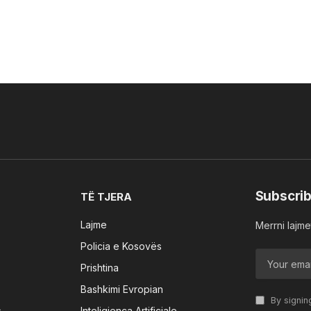
Subscrib
TË TJERA
Lajme
Merrni lajmet
Policia e Kosovës
Prishtina
Bashkimi Evropian
By signin
s
Inteligjenca Artificiale