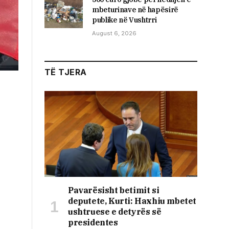
mbeturinave në hapësirë
publike në Vushtrri
August 6, 2026
TË TJERA
Pavarësisht betimit si
deputete, Kurti: Haxhiu mbetet
ushtruese e detyrës së
presidentes