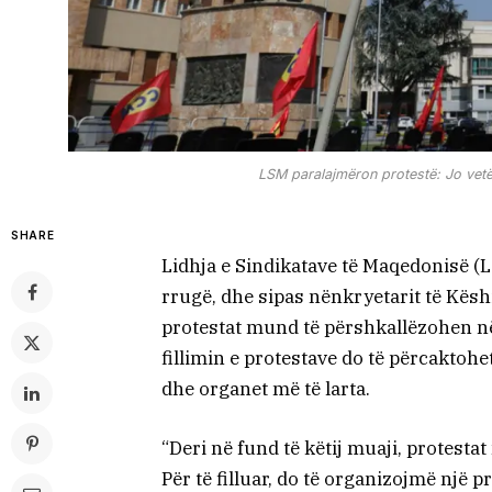
LSM paralajmëron protestë: Jo vetëm
SHARE
Lidhja e Sindikatave të Maqedonisë (L
rrugë, dhe sipas nënkryetarit të Këshi
protestat mund të përshkallëzohen në
fillimin e protestave do të përcaktoh
dhe organet më të larta.
“Deri në fund të këtij muaji, protesta
Për të filluar, do të organizojmë një 