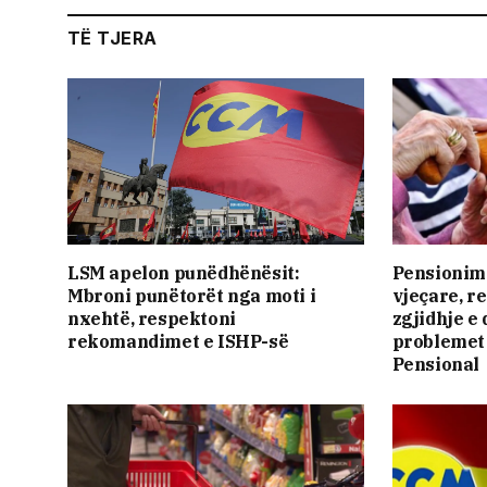
TË TJERA
LSM apelon punëdhënësit:
Pensionim
Mbroni punëtorët nga moti i
vjeçare, r
nxehtë, respektoni
zgjidhje e
rekomandimet e ISHP-së
problemet 
Pensional