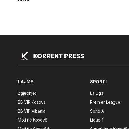
LAJME
SPORTI
Zgjedhjet
La Liga
BB VIP Kosova
Premier League
BB VIP Albania
Serie A
Moti në Kosovë
Ligue 1
Moti në Shqipëri
Superliga e Kosovë