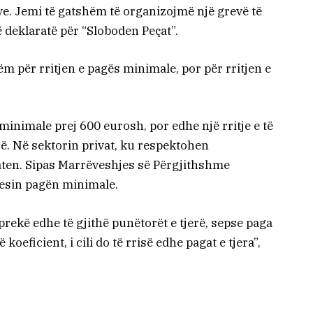
e. Jemi të gatshëm të organizojmë një grevë të
 deklaratë për “Sloboden Peçat”.
m për rritjen e pagës minimale, por për rritjen e
inimale prej 600 eurosh, por edhe një rritje e të
rë. Në sektorin privat, ku respektohen
aten. Sipas Marrëveshjes së Përgjithshme
resin pagën minimale.
 prekë edhe të gjithë punëtorët e tjerë, sepse paga
eficient, i cili do të rrisë edhe pagat e tjera”,