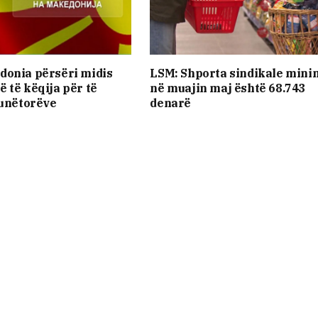
donia përsëri midis
LSM: Shporta sindikale mini
 të këqija për të
në muajin maj është 68.743
punëtorëve
denarë