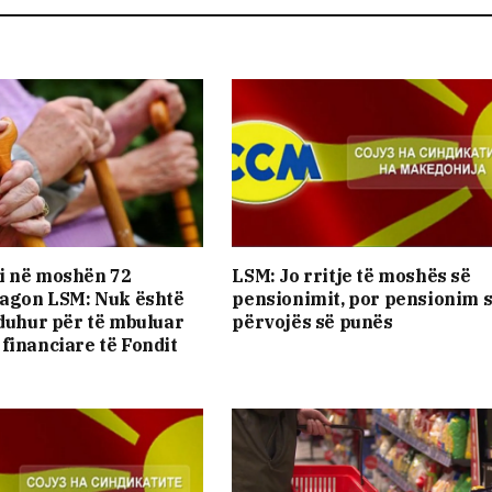
i në moshën 72
LSM: Jo rritje të moshës së
eagon LSM: Nuk është
pensionimit, por pensionim 
 duhur për të mbuluar
përvojës së punës
financiare të Fondit