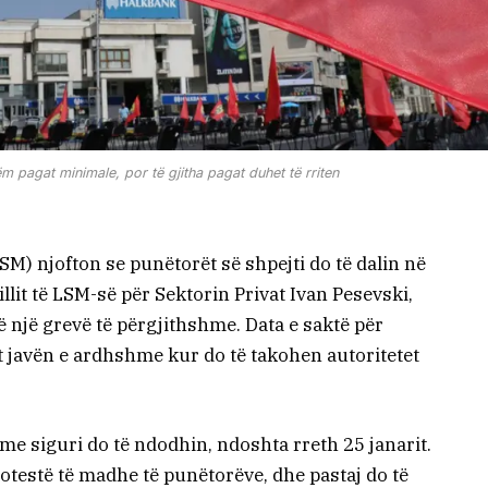
 pagat minimale, por të gjitha pagat duhet të rriten
SM) njofton se punëtorët së shpejti do të dalin në
llit të LSM-së për Sektorin Privat Ivan Pesevski,
 një grevë të përgjithshme. Data e saktë për
et javën e ardhshme kur do të takohen autoritetet
t me siguri do të ndodhin, ndoshta rreth 25 janarit.
protestë të madhe të punëtorëve, dhe pastaj do të