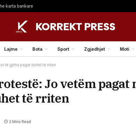
dhe karta bankare
Lajme
Bota
Sport
Zgjedhjet
Moti
 të gjitha pagat duhet të rriten
otestë: Jo vetëm pagat 
het të rriten
2 Mins Read