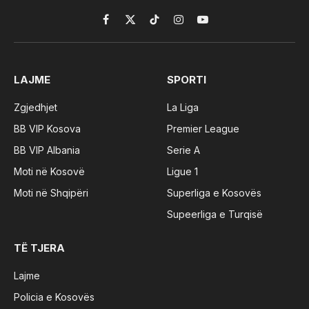
Facebook
X
TikTok
Instagram
YouTube
(Twitter)
LAJME
SPORTI
Zgjedhjet
La Liga
BB VIP Kosova
Premier League
BB VIP Albania
Serie A
Moti në Kosovë
Ligue 1
Moti në Shqipëri
Superliga e Kosovës
Supeerliga e Turqisë
TË TJERA
Lajme
Policia e Kosovës