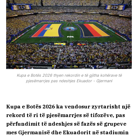
Kupa e Botës 2026 thyen rekordin e të gjitha kohërave të
pjesëmarrjes pas ndeshjes Ekuador - Gjermani
Kupa e Botës 2026
ka vendosur zyrtarisht një
rekord të ri të pjesëmarrjes së tifozëve, pas
përfundimit të ndeshjes së fazës së grupeve
mes Gjermanisë dhe Ekuadorit në stadiumin