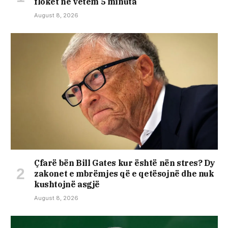
flokët në vetëm 5 minuta
August 8, 2026
Çfarë bën Bill Gates kur është nën stres? Dy
zakonet e mbrëmjes që e qetësojnë dhe nuk
kushtojnë asgjë
August 8, 2026