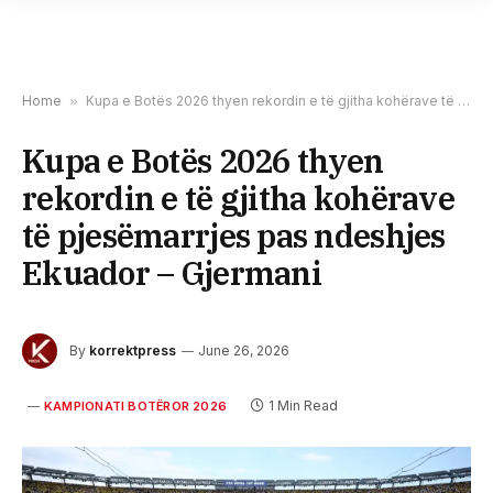
Home
»
Kupa e Botës 2026 thyen rekordin e të gjitha kohërave të pjesëmarrjes pas ndeshjes Ekuador – Gjermani
Kupa e Botës 2026 thyen
rekordin e të gjitha kohërave
të pjesëmarrjes pas ndeshjes
Ekuador – Gjermani
By
korrektpress
June 26, 2026
1 Min Read
KAMPIONATI BOTËROR 2026