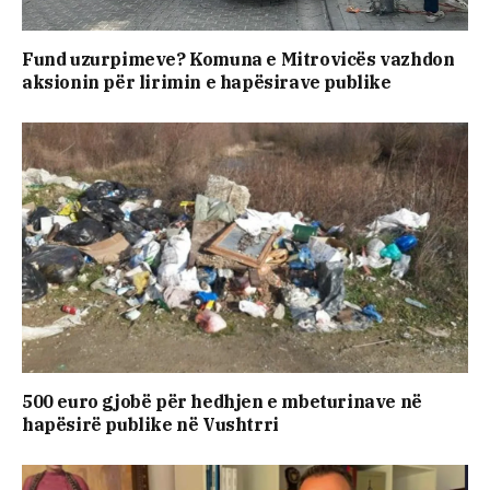
Fund uzurpimeve? Komuna e Mitrovicës vazhdon
aksionin për lirimin e hapësirave publike
500 euro gjobë për hedhjen e mbeturinave në
hapësirë publike në Vushtrri