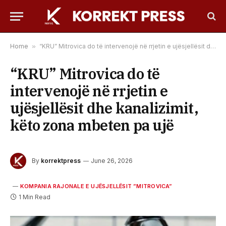
Home
»
“KRU” Mitrovica do të intervenojë në rrjetin e ujësjellësit dhe kanalizimit, këto zona mbeten pa ujë
“KRU” Mitrovica do të
intervenojë në rrjetin e
ujësjellësit dhe kanalizimit,
këto zona mbeten pa ujë
By
korrektpress
June 26, 2026
KOMPANIA RAJONALE E UJËSJELLËSIT ”MITROVICA”
1 Min Read