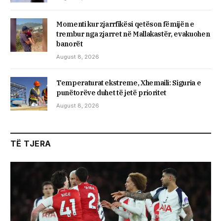
Momenti kur zjarrfikësi qetëson fëmijën e
trembur nga zjarret në Mallakastër, evakuohen
banorët
August 8, 2026
Temperaturat ekstreme, Xhemaili: Siguria e
punëtorëve duhet të jetë prioritet
August 8, 2026
TË TJERA