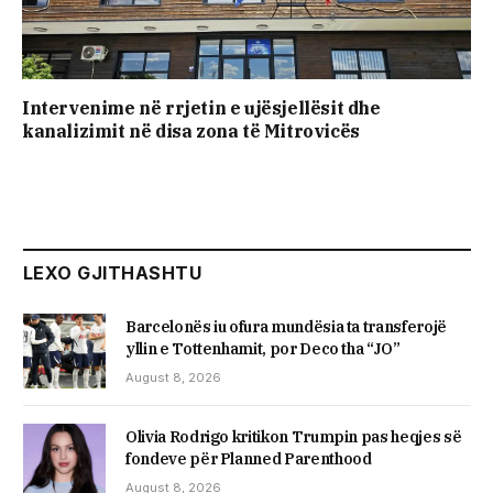
Intervenime në rrjetin e ujësjellësit dhe
kanalizimit në disa zona të Mitrovicës
LEXO GJITHASHTU
Barcelonës iu ofura mundësia ta transferojë
yllin e Tottenhamit, por Deco tha “JO”
August 8, 2026
Olivia Rodrigo kritikon Trumpin pas heqjes së
fondeve për Planned Parenthood
August 8, 2026