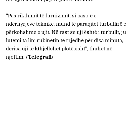
“Pas rikthimit të furnizimit, si pasojë e
ndërhyrjeve teknike, mund të paraqitet turbullirë e
përkohshme e ujit. Në rast se uji është i turbullt, ju
lutemi ta lini rubinetin të rrjedhë për disa minuta,
derisa uji të kthjellohet plotësisht”, thuhet në
njoftim.
/Telegrafi/