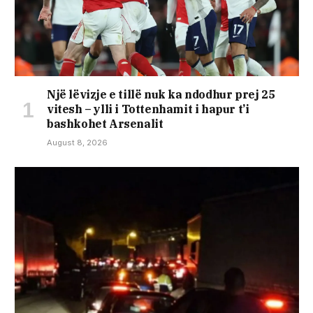
Një lëvizje e tillë nuk ka ndodhur prej 25
vitesh – ylli i Tottenhamit i hapur t’i
bashkohet Arsenalit
August 8, 2026