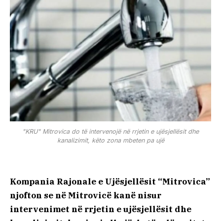
"KRU" Mitrovica do të intervenojë në rrjetin e ujësjellësit dhe
kanalizimit, këto zona mbeten pa ujë
Kompania Rajonale e Ujësjellësit “Mitrovica”
njofton se në Mitrovicë kanë nisur
intervenimet në rrjetin e ujësjellësit dhe