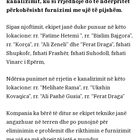
kanalizimit, ku si rrjedhojë do të ndërpritet
përkohësisht furnizimi me ujë të pijshëm.
Sipas njoftimit, ekipet janë duke punuar në këto
lokacione: rr. “Fatime Hetemi ”, rr. “Bislim Bajgora”,
rr. “Korça”, rr. “Ali Zeneli” dhe “Ferat Draga”, fshati
Shupkofc, fshati Frashër, fshati Suhodoll, fshati
Vinarc i Epërm,
Ndërsa punimet në rrjetin e kanalizimit në këto
lokacione: rr. “Melihate Rama”, rr. “Ukshin
Kovaqica”, rr. “Ali Pashë Gusia”, rr. “Ferat Draga”
Kompania ka bërë të ditur se ekipet teknike janë
angazhuar në terren dhe po punojnë për
eliminimin e problemit dhe rikthimin e furnizimit
me ujë sa më shpejt të jetë e mundur.