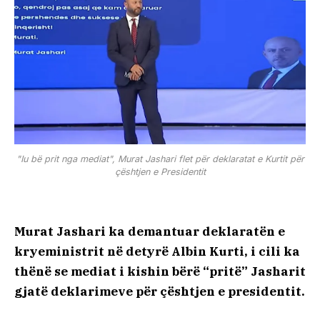
"Iu bë prit nga mediat", Murat Jashari flet për deklaratat e Kurtit për
çështjen e Presidentit
Murat Jashari ka demantuar deklaratën e
kryeministrit në detyrë Albin Kurti, i cili ka
thënë se mediat i kishin bërë “pritë” Jasharit
gjatë deklarimeve për çështjen e presidentit.