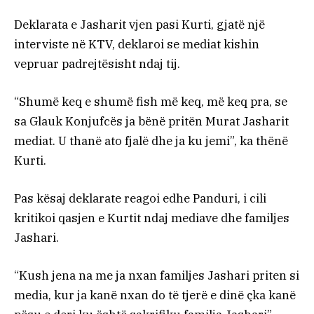
Deklarata e Jasharit vjen pasi Kurti, gjatë një
interviste në KTV, deklaroi se mediat kishin
vepruar padrejtësisht ndaj tij.
“Shumë keq e shumë fish më keq, më keq pra, se
sa Glauk Konjufcës ja bënë pritën Murat Jasharit
mediat. U thanë ato fjalë dhe ja ku jemi”, ka thënë
Kurti.
Pas kësaj deklarate reagoi edhe Panduri, i cili
kritikoi qasjen e Kurtit ndaj mediave dhe familjes
Jashari.
“Kush jena na me ja nxan familjes Jashari priten si
media, kur ja kanë nxan do të tjerë e dinë çka kanë