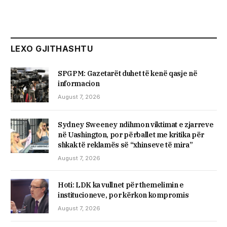
LEXO GJITHASHTU
SPGPM: Gazetarët duhet të kenë qasje në
informacion
August 7, 2026
Sydney Sweeney ndihmon viktimat e zjarreve
në Uashington, por përballet me kritika për
shkak të reklamës së “xhinseve të mira”
August 7, 2026
Hoti: LDK ka vullnet për themelimin e
institucioneve, por kërkon kompromis
August 7, 2026