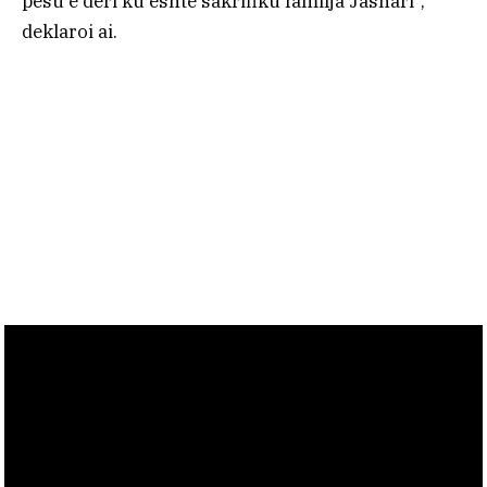
pësu e deri ku është sakrifiku familja Jashari”,
deklaroi ai.