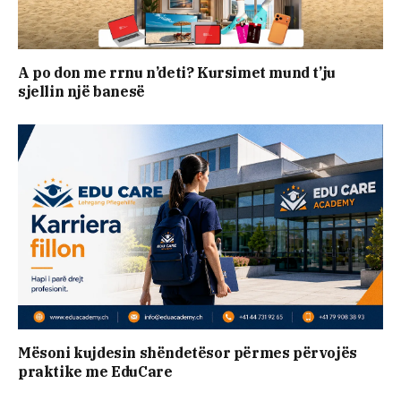
A po don me rrnu n’deti? Kursimet mund t’ju
sjellin një banesë
Mësoni kujdesin shëndetësor përmes përvojës
praktike me EduCare