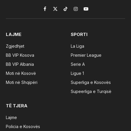
Facebook
X
TikTok
Instagram
YouTube
(Twitter)
LAJME
SPORTI
Zgjedhjet
La Liga
BB VIP Kosova
Premier League
BB VIP Albania
Serie A
Moti në Kosovë
Ligue 1
Moti në Shqipëri
Superliga e Kosovës
Supeerliga e Turqisë
TË TJERA
Lajme
Policia e Kosovës