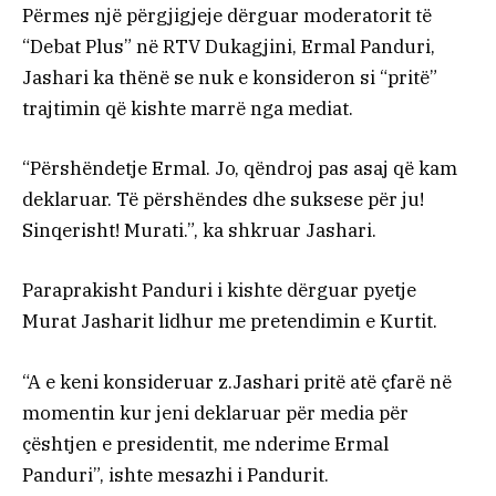
Përmes një përgjigjeje dërguar moderatorit të
“Debat Plus” në RTV Dukagjini, Ermal Panduri,
Jashari ka thënë se nuk e konsideron si “pritë”
trajtimin që kishte marrë nga mediat.
“Përshëndetje Ermal. Jo, qëndroj pas asaj që kam
deklaruar. Të përshëndes dhe suksese për ju!
Sinqerisht! Murati.”, ka shkruar Jashari.
Paraprakisht Panduri i kishte dërguar pyetje
Murat Jasharit lidhur me pretendimin e Kurtit.
“A e keni konsideruar z.Jashari pritë atë çfarë në
momentin kur jeni deklaruar për media për
çështjen e presidentit, me nderime Ermal
Panduri”, ishte mesazhi i Pandurit.