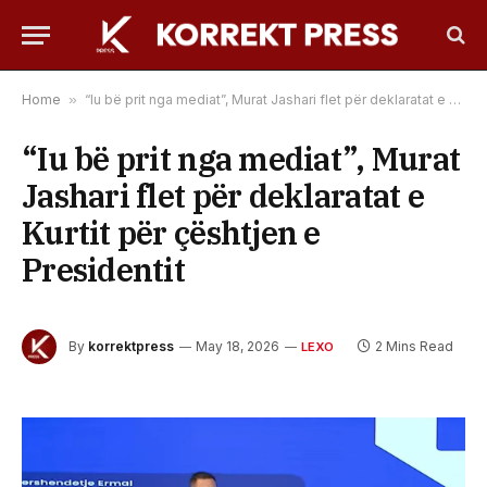
Home
»
“Iu bë prit nga mediat”, Murat Jashari flet për deklaratat e Kurtit për çështjen e Presidentit
“Iu bë prit nga mediat”, Murat
Jashari flet për deklaratat e
Kurtit për çështjen e
Presidentit
By
korrektpress
May 18, 2026
2 Mins Read
LEXO