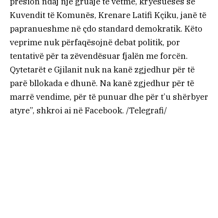
presion ndaj një gruaje të vetme, kryesueses së
Kuvendit të Komunës, Krenare Latifi Kçiku, janë të
papranueshme në çdo standard demokratik. Këto
veprime nuk përfaqësojnë debat politik, por
tentativë për ta zëvendësuar fjalën me forcën.
Qytetarët e Gjilanit nuk na kanë zgjedhur për të
parë bllokada e dhunë. Na kanë zgjedhur për të
marrë vendime, për të punuar dhe për t’u shërbyer
atyre”, shkroi ai në Facebook. /Telegrafi/