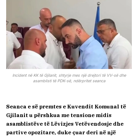
​Incident në KK të Gjilanit, shtyrje mes një drejtori të VV-së dhe
asamblisti të PDK-së, ndërpritet seanca
Seanca e së premtes e Kuvendit Komunal të
Gjilanit u përshkua me tensione midis
asamblistëve të Lëvizjes Vetëvendosje dhe
partive opozitare, duke çuar deri në një