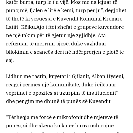
katër burra, turp le t’u vijë. Mos me na lejuar të
punojmë, fjalën e lirë e kemi, turp për ju”, dëgjohet
të thotë kryesuesja e Kuvendit Komunal Krenare
Latifi- Këiku.Ajo i ftoi shefat e grupeve kuvendore
në një takim për të gjetur një zgjidhje. Ata
refuzuan të merrnin pjesë, duke vazhduar
bllokimin e seancës deri në ndërprerjen e plotë të
saj.
Lidhur me rastin, kryetari i Gjilanit, Alban Hyseni,
reagoi përmes një komunikate, duke i cilësuar
veprimet e opozitës si uzurpim të institucionit”
dhe pengim me dhunë të punës së Kuvendit.
“Tërheqja me forcë e mikrofonit dhe mjeteve të
punës, si dhe skena ku katër burra ushtrojnë