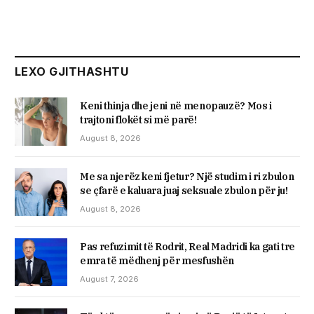
LEXO GJITHASHTU
Keni thinja dhe jeni në menopauzë? Mos i
trajtoni flokët si më parë!
August 8, 2026
Me sa njerëz keni fjetur? Një studim i ri zbulon
se çfarë e kaluara juaj seksuale zbulon për ju!
August 8, 2026
Pas refuzimit të Rodrit, Real Madridi ka gati tre
emra të mëdhenj për mesfushën
August 7, 2026