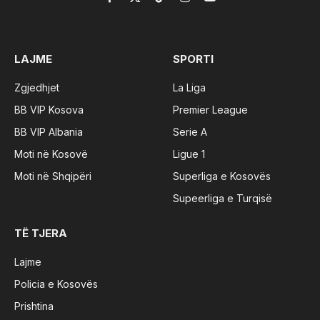
Facebook
X
TikTok
Instagram
YouTube
(Twitter)
LAJME
SPORTI
Zgjedhjet
La Liga
BB VIP Kosova
Premier League
BB VIP Albania
Serie A
Moti në Kosovë
Ligue 1
Moti në Shqipëri
Superliga e Kosovës
Supeerliga e Turqisë
TË TJERA
Lajme
Policia e Kosovës
Prishtina