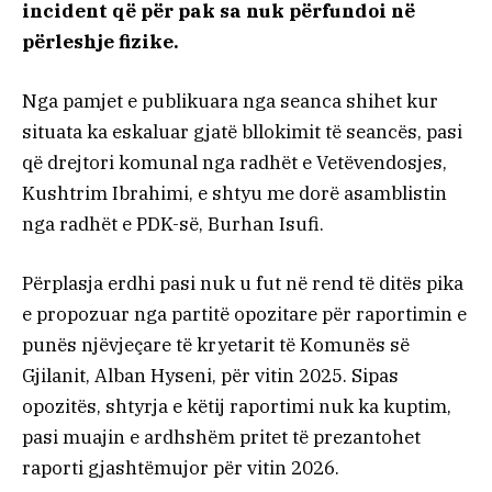
incident që për pak sa nuk përfundoi në
përleshje fizike.
Nga pamjet e publikuara nga seanca shihet kur
situata ka eskaluar gjatë bllokimit të seancës, pasi
që drejtori komunal nga radhët e Vetëvendosjes,
Kushtrim Ibrahimi, e shtyu me dorë asamblistin
nga radhët e PDK-së, Burhan Isufi.
Përplasja erdhi pasi nuk u fut në rend të ditës pika
e propozuar nga partitë opozitare për raportimin e
punës njëvjeçare të kryetarit të Komunës së
Gjilanit, Alban Hyseni, për vitin 2025. Sipas
opozitës, shtyrja e këtij raportimi nuk ka kuptim,
pasi muajin e ardhshëm pritet të prezantohet
raporti gjashtëmujor për vitin 2026.