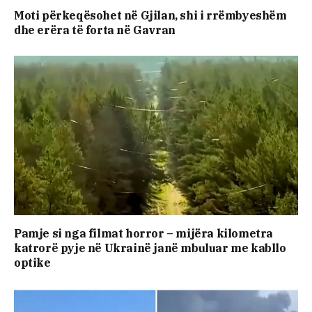
Moti përkeqësohet në Gjilan, shi i rrëmbyeshëm
dhe erëra të forta në Gavran
Pamje si nga filmat horror – mijëra kilometra
katrorë pyje në Ukrainë janë mbuluar me kabllo
optike