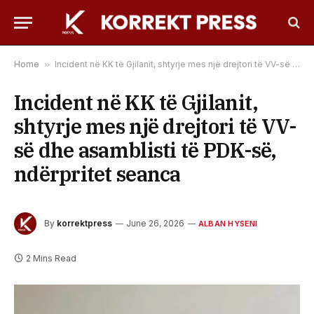
Home
»
​Incident në KK të Gjilanit, shtyrje mes një drejtori të VV-së dhe asamblisti të PDK-së, ndërpritet seanca
​Incident në KK të Gjilanit,
shtyrje mes një drejtori të VV-
së dhe asamblisti të PDK-së,
ndërpritet seanca
By
korrektpress
June 26, 2026
ALBAN HYSENI
2 Mins Read