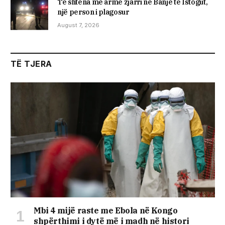
Të shtëna me armë zjarri në Banjë të Istogut,
një person i plagosur
August 7, 2026
TË TJERA
Mbi 4 mijë raste me Ebola në Kongo
shpërthimi i dytë më i madh në histori