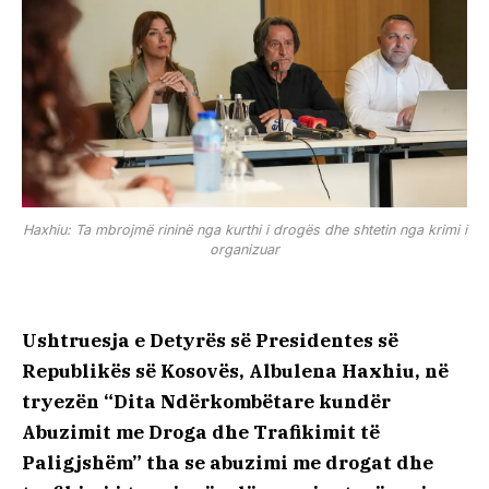
Haxhiu: Ta mbrojmë rininë nga kurthi i drogës dhe shtetin nga krimi i
organizuar
Ushtruesja e Detyrës së Presidentes së
Republikës së Kosovës, Albulena Haxhiu, në
tryezën “Dita Ndërkombëtare kundër
Abuzimit me Droga dhe Trafikimit të
Paligjshëm” tha se abuzimi me drogat dhe