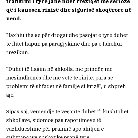
trafikimi i tyre janë ndër rreziqet më serioze
që i kanosen rinisë dhe sigurisë shoqërore në
vend.
Haxhiu tha se për drogat dhe pasojat e tyre duhet
të flitet hapur, pa paragjykime dhe pa e fshehur
rrezikun.
“Duhet të flasim në shkolla, me prindër, me
mësimdhënës dhe me vetë të rinjtë, para se
problemi të shfaqet në familje si krizë”, u shpreh
ajo.
Sipas saj, vëmendje të veçantë duhet t’i kushtohet
shkollave, sidomos pas raportimeve të
vazhdueshme për praninë apo shitjen e
substancave narkotike pranë tyre.