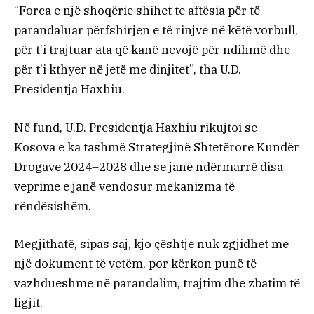
“Forca e një shoqërie shihet te aftësia për të
parandaluar përfshirjen e të rinjve në këtë vorbull,
për t’i trajtuar ata që kanë nevojë për ndihmë dhe
për t’i kthyer në jetë me dinjitet”, tha U.D.
Presidentja Haxhiu.
Në fund, U.D. Presidentja Haxhiu rikujtoi se
Kosova e ka tashmë Strategjinë Shtetërore Kundër
Drogave 2024–2028 dhe se janë ndërmarrë disa
veprime e janë vendosur mekanizma të
rëndësishëm.
Megjithatë, sipas saj, kjo çështje nuk zgjidhet me
një dokument të vetëm, por kërkon punë të
vazhdueshme në parandalim, trajtim dhe zbatim të
ligjit.