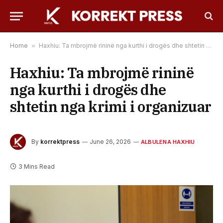
Home
»
Haxhiu: Ta mbrojmë rininë nga kurthi i drogës dhe shtetin nga krimi i organizuar
Haxhiu: Ta mbrojmë rininë
nga kurthi i drogës dhe
shtetin nga krimi i organizuar
By
korrektpress
June 26, 2026
ALBULENA HAXHIU
3 Mins Read