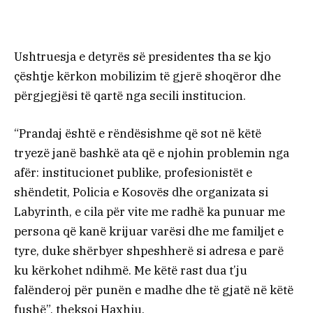
Ushtruesja e detyrës së presidentes tha se kjo
çështje kërkon mobilizim të gjerë shoqëror dhe
përgjegjësi të qartë nga secili institucion.
“Prandaj është e rëndësishme që sot në këtë
tryezë janë bashkë ata që e njohin problemin nga
afër: institucionet publike, profesionistët e
shëndetit, Policia e Kosovës dhe organizata si
Labyrinth, e cila për vite me radhë ka punuar me
persona që kanë krijuar varësi dhe me familjet e
tyre, duke shërbyer shpeshherë si adresa e parë
ku kërkohet ndihmë. Me këtë rast dua t’ju
falënderoj për punën e madhe dhe të gjatë në këtë
fushë”, theksoi Haxhiu.