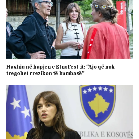
Haxhiu në hapjen e EtnoFest-it: “Ajo që nuk
tregohet rrezikon të humbasë”