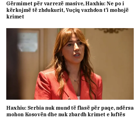
Gërmimet për varrezë masive, ​Haxhiu: Ne po i
kërkojmë të zhdukurit, Vuçiq vazhdon t’i mohojë
krimet
Haxhiu: Serbia nuk mund të flasë për paqe, ndërsa
mohon Kosovën dhe nuk zbardh krimet e luftës