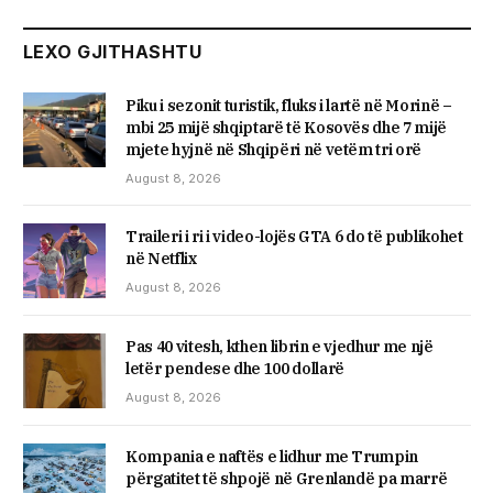
LEXO GJITHASHTU
Piku i sezonit turistik, fluks i lartë në Morinë –
mbi 25 mijë shqiptarë të Kosovës dhe 7 mijë
mjete hyjnë në Shqipëri në vetëm tri orë
August 8, 2026
Traileri i ri i video-lojës GTA 6 do të publikohet
në Netflix
August 8, 2026
Pas 40 vitesh, kthen librin e vjedhur me një
letër pendese dhe 100 dollarë
August 8, 2026
Kompania e naftës e lidhur me Trumpin
përgatitet të shpojë në Grenlandë pa marrë