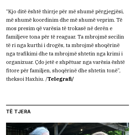
“Kjo ditë është thirrje për më shumë përgjegjësi,
më shumë koordinim dhe më shumë veprim. Të
mos presim që varësia të trokasë në derën e
familjeve tona për të reaguar. Ta mbrojmë secilin
të ri nga kurthi i drogës, ta mbrojmë shoqërinë
nga trafikimi dhe ta mbrojmë shtetin nga krimi i
organizuar. Çdo jetë e shpëtuar nga varësia është
fitore për familjen, shoqërinë dhe shtetin tonë”,
theksoi Haxhiu. /
Telegrafi/
TË TJERA