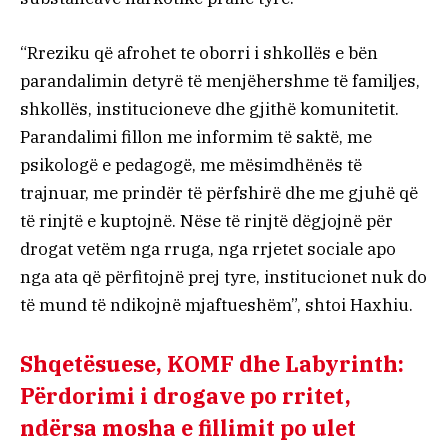
“Rreziku që afrohet te oborri i shkollës e bën
parandalimin detyrë të menjëhershme të familjes,
shkollës, institucioneve dhe gjithë komunitetit.
Parandalimi fillon me informim të saktë, me
psikologë e pedagogë, me mësimdhënës të
trajnuar, me prindër të përfshirë dhe me gjuhë që
të rinjtë e kuptojnë. Nëse të rinjtë dëgjojnë për
drogat vetëm nga rruga, nga rrjetet sociale apo
nga ata që përfitojnë prej tyre, institucionet nuk do
të mund të ndikojnë mjaftueshëm”, shtoi Haxhiu.
Shqetësuese, KOMF dhe Labyrinth:
Përdorimi i drogave po rritet,
ndërsa mosha e fillimit po ulet