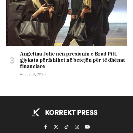
Angelina Jolie nën presionin e Brad Pitt,
gjykata përfshihet në betejën për të dhënat
financiare
August 8, 2026
Facebook
X
TikTok
Instagram
YouTube