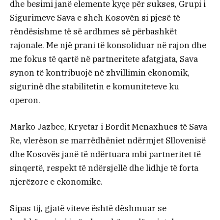
dhe besimi janë elemente kyçe për sukses, Grupi i
Sigurimeve Sava e sheh Kosovën si pjesë të
rëndësishme të së ardhmes së përbashkët
rajonale. Me një prani të konsoliduar në rajon dhe
me fokus të qartë në partneritete afatgjata, Sava
synon të kontribuojë në zhvillimin ekonomik,
sigurinë dhe stabilitetin e komuniteteve ku
operon.
Marko Jazbec, Kryetar i Bordit Menaxhues të Sava
Re, vlerëson se marrëdhëniet ndërmjet Sllovenisë
dhe Kosovës janë të ndërtuara mbi partneritet të
sinqertë, respekt të ndërsjellë dhe lidhje të forta
njerëzore e ekonomike.
Sipas tij, gjatë viteve është dëshmuar se