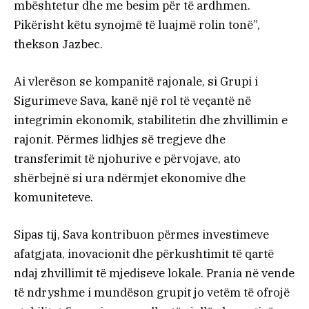
mbështetur dhe me besim për të ardhmen.
Pikërisht këtu synojmë të luajmë rolin tonë”,
thekson Jazbec.
Ai vlerëson se kompanitë rajonale, si Grupi i
Sigurimeve Sava, kanë një rol të veçantë në
integrimin ekonomik, stabilitetin dhe zhvillimin e
rajonit. Përmes lidhjes së tregjeve dhe
transferimit të njohurive e përvojave, ato
shërbejnë si ura ndërmjet ekonomive dhe
komuniteteve.
Sipas tij, Sava kontribuon përmes investimeve
afatgjata, inovacionit dhe përkushtimit të qartë
ndaj zhvillimit të mjediseve lokale. Prania në vende
të ndryshme i mundëson grupit jo vetëm të ofrojë