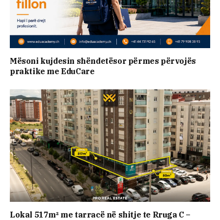
Mësoni kujdesin shëndetësor përmes përvojës
praktike me EduCare
Lokal 517m² me tarracë në shitje te Rruga C –