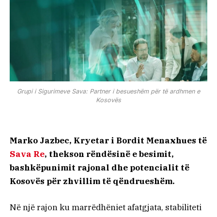
Grupi i Sigurimeve Sava: Partner i besueshëm për të ardhmen e
Kosovës
Marko Jazbec, Kryetar i Bordit Menaxhues të
Sava Re
, thekson rëndësinë e besimit,
bashkëpunimit rajonal dhe potencialit të
Kosovës për zhvillim të qëndrueshëm.
Në një rajon ku marrëdhëniet afatgjata, stabiliteti