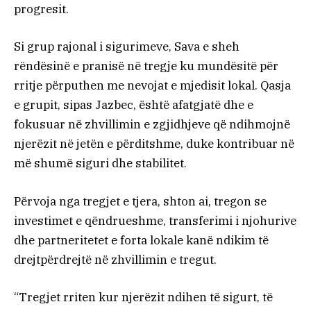
progresit.
Si grup rajonal i sigurimeve, Sava e sheh
rëndësinë e pranisë në tregje ku mundësitë për
rritje përputhen me nevojat e mjedisit lokal. Qasja
e grupit, sipas Jazbec, është afatgjatë dhe e
fokusuar në zhvillimin e zgjidhjeve që ndihmojnë
njerëzit në jetën e përditshme, duke kontribuar në
më shumë siguri dhe stabilitet.
Përvoja nga tregjet e tjera, shton ai, tregon se
investimet e qëndrueshme, transferimi i njohurive
dhe partneritetet e forta lokale kanë ndikim të
drejtpërdrejtë në zhvillimin e tregut.
“Tregjet rriten kur njerëzit ndihen të sigurt, të