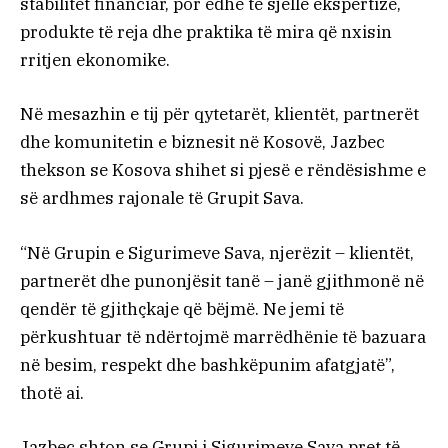
stabilitet financiar, por edhe të sjellë ekspertizë,
produkte të reja dhe praktika të mira që nxisin
rritjen ekonomike.
Në mesazhin e tij për qytetarët, klientët, partnerët
dhe komunitetin e biznesit në Kosovë, Jazbec
thekson se Kosova shihet si pjesë e rëndësishme e
së ardhmes rajonale të Grupit Sava.
“Në Grupin e Sigurimeve Sava, njerëzit – klientët,
partnerët dhe punonjësit tanë – janë gjithmonë në
qendër të gjithçkaje që bëjmë. Ne jemi të
përkushtuar të ndërtojmë marrëdhënie të bazuara
në besim, respekt dhe bashkëpunim afatgjatë”,
thotë ai.
Jazbec shton se Grupi i Sigurimeve Sava pret të