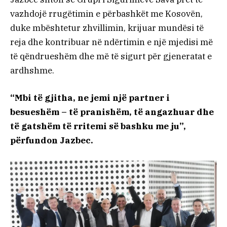
vazhdojë rrugëtimin e përbashkët me Kosovën,
duke mbështetur zhvillimin, krijuar mundësi të
reja dhe kontribuar në ndërtimin e një mjedisi më
të qëndrueshëm dhe më të sigurt për gjeneratat e
ardhshme.
“Mbi të gjitha, ne jemi një partner i
besueshëm – të pranishëm, të angazhuar dhe
të gatshëm të rritemi së bashku me ju”,
përfundon Jazbec.