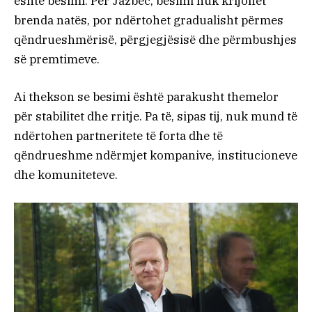
është besimi. Për Jazbec, besimi nuk krijohet
brenda natës, por ndërtohet gradualisht përmes
qëndrueshmërisë, përgjegjësisë dhe përmbushjes
së premtimeve.
Ai thekson se besimi është parakusht themelor
për stabilitet dhe rritje. Pa të, sipas tij, nuk mund të
ndërtohen partneritete të forta dhe të
qëndrueshme ndërmjet kompanive, institucioneve
dhe komuniteteve.