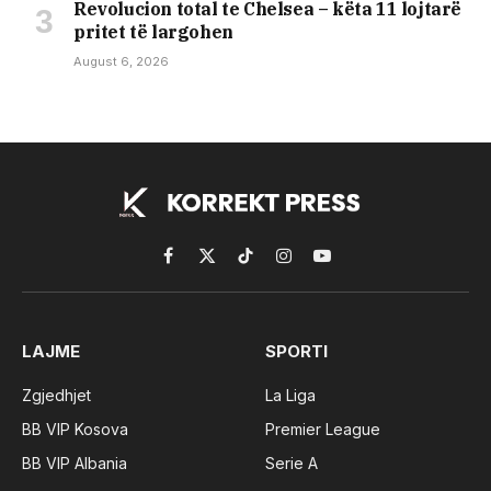
Revolucion total te Chelsea – këta 11 lojtarë
pritet të largohen
August 6, 2026
Facebook
X
TikTok
Instagram
YouTube
(Twitter)
LAJME
SPORTI
Zgjedhjet
La Liga
BB VIP Kosova
Premier League
BB VIP Albania
Serie A