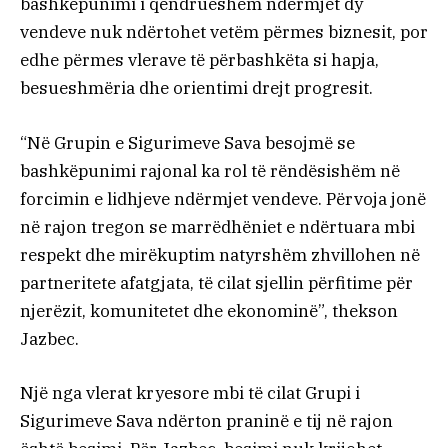
bashkëpunimi i qëndrueshëm ndërmjet dy
vendeve nuk ndërtohet vetëm përmes biznesit, por
edhe përmes vlerave të përbashkëta si hapja,
besueshmëria dhe orientimi drejt progresit.
“Në Grupin e Sigurimeve Sava besojmë se
bashkëpunimi rajonal ka rol të rëndësishëm në
forcimin e lidhjeve ndërmjet vendeve. Përvoja jonë
në rajon tregon se marrëdhëniet e ndërtuara mbi
respekt dhe mirëkuptim natyrshëm zhvillohen në
partneritete afatgjata, të cilat sjellin përfitime për
njerëzit, komunitetet dhe ekonominë”, thekson
Jazbec.
Një nga vlerat kryesore mbi të cilat Grupi i
Sigurimeve Sava ndërton praninë e tij në rajon