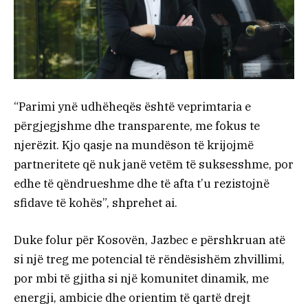
“Parimi ynë udhëheqës është veprimtaria e
përgjegjshme dhe transparente, me fokus te
njerëzit. Kjo qasje na mundëson të krijojmë
partneritete që nuk janë vetëm të suksesshme, por
edhe të qëndrueshme dhe të afta t’u rezistojnë
sfidave të kohës”, shprehet ai.
Duke folur për Kosovën, Jazbec e përshkruan atë
si një treg me potencial të rëndësishëm zhvillimi,
por mbi të gjitha si një komunitet dinamik, me
energji, ambicie dhe orientim të qartë drejt