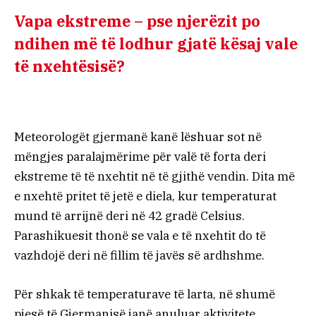
Vapa ekstreme – pse njerëzit po
ndihen më të lodhur gjatë kësaj vale
të nxehtësisë?
Meteorologët gjermanë kanë lëshuar sot në
mëngjes paralajmërime për valë të forta deri
ekstreme të të nxehtit në të gjithë vendin. Dita më
e nxehtë pritet të jetë e diela, kur temperaturat
mund të arrijnë deri në 42 gradë Celsius.
Parashikuesit thonë se vala e të nxehtit do të
vazhdojë deri në fillim të javës së ardhshme.
Për shkak të temperaturave të larta, në shumë
pjesë të Gjermanisë janë anuluar aktivitete