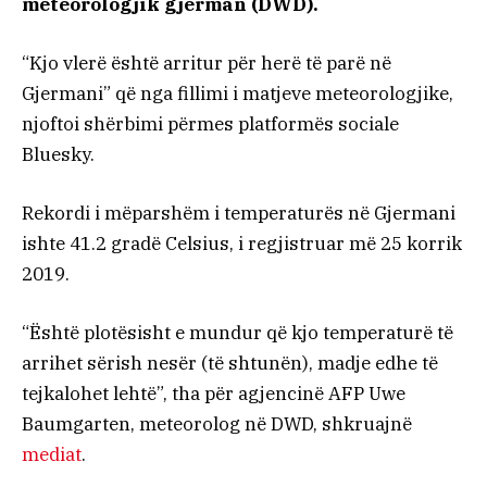
meteorologjik gjerman (DWD).
“Kjo vlerë është arritur për herë të parë në
Gjermani” që nga fillimi i matjeve meteorologjike,
njoftoi shërbimi përmes platformës sociale
Bluesky.
Rekordi i mëparshëm i temperaturës në Gjermani
ishte 41.2 gradë Celsius, i regjistruar më 25 korrik
2019.
“Është plotësisht e mundur që kjo temperaturë të
arrihet sërish nesër (të shtunën), madje edhe të
tejkalohet lehtë”, tha për agjencinë AFP Uwe
Baumgarten, meteorolog në DWD, shkruajnë
mediat
.