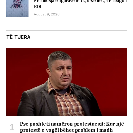
Përdhosja e figurave të UÇK-së në Çair, reagon
BDI
August 9, 2026
TË TJERA
Pse pushteti numëron protestuesit: Kur një
protestë e vogël bëhet problem i madh