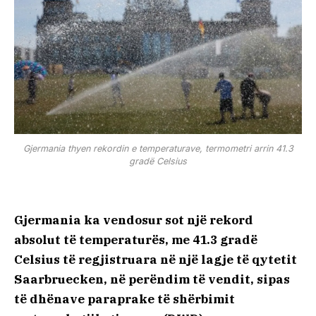
Gjermania thyen rekordin e temperaturave, termometri arrin 41.3
gradë Celsius
Gjermania ka vendosur sot një rekord
absolut të temperaturës, me 41.3 gradë
Celsius të regjistruara në një lagje të qytetit
Saarbruecken, në perëndim të vendit, sipas
të dhënave paraprake të shërbimit