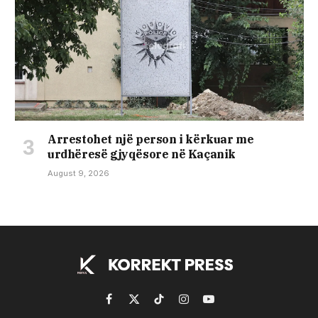
Arrestohet një person i kërkuar me
urdhëresë gjyqësore në Kaçanik
August 9, 2026
Facebook
X
TikTok
Instagram
YouTube