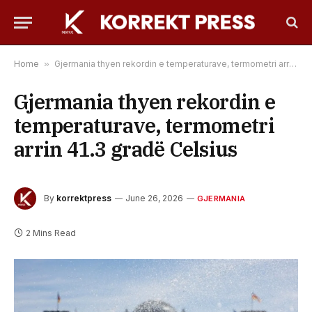
Home
»
Gjermania thyen rekordin e temperaturave, termometri arrin 41.3 gradë Celsius
Gjermania thyen rekordin e
temperaturave, termometri
arrin 41.3 gradë Celsius
By
korrektpress
June 26, 2026
GJERMANIA
2 Mins Read