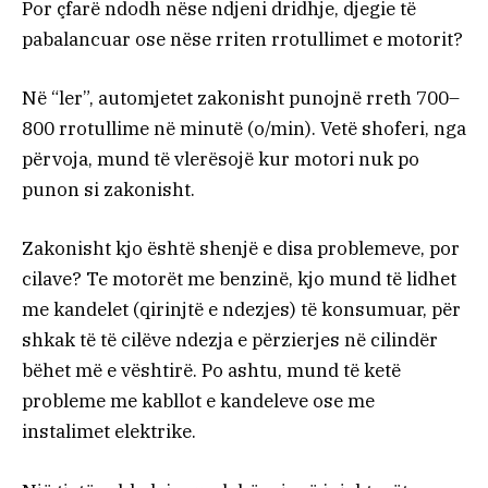
Por çfarë ndodh nëse ndjeni dridhje, djegie të
pabalancuar ose nëse rriten rrotullimet e motorit?
Në “ler”, automjetet zakonisht punojnë rreth 700–
800 rrotullime në minutë (o/min). Vetë shoferi, nga
përvoja, mund të vlerësojë kur motori nuk po
punon si zakonisht.
Zakonisht kjo është shenjë e disa problemeve, por
cilave? Te motorët me benzinë, kjo mund të lidhet
me kandelet (qirinjtë e ndezjes) të konsumuar, për
shkak të të cilëve ndezja e përzierjes në cilindër
bëhet më e vështirë. Po ashtu, mund të ketë
probleme me kabllot e kandeleve ose me
instalimet elektrike.