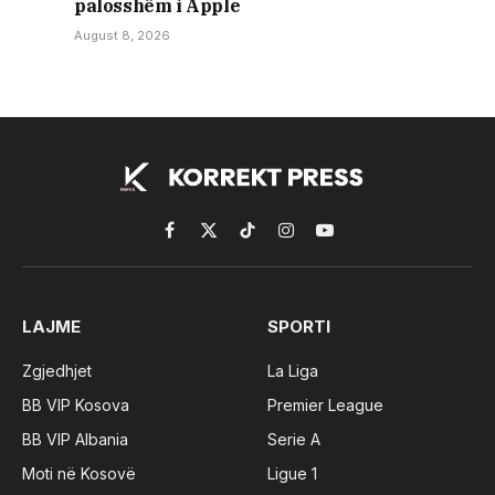
palosshëm i Apple
August 8, 2026
Facebook
X
TikTok
Instagram
YouTube
(Twitter)
LAJME
SPORTI
Zgjedhjet
La Liga
BB VIP Kosova
Premier League
BB VIP Albania
Serie A
Moti në Kosovë
Ligue 1