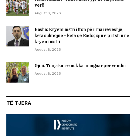
verë
August 8, 2026
Basha: Kryeministri i fton për marrëveshje,
këta sulmojnë – këta që Radoçiqin e pritshin në
kryeministri
August 8, 2026
​Gjini: Timja kurrë nuk ka munguar për vendin
August 8, 2026
TË TJERA