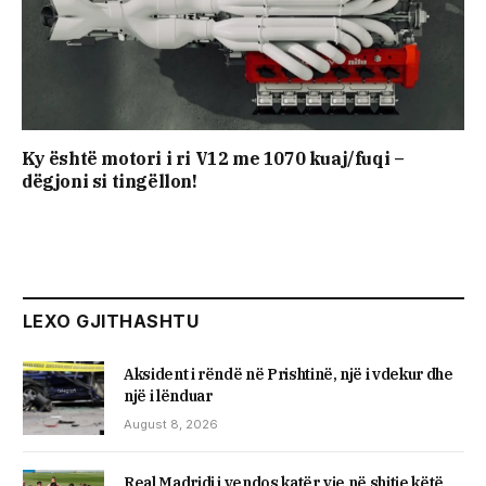
Ky është motori i ri V12 me 1070 kuaj/fuqi –
dëgjoni si tingëllon!
LEXO GJITHASHTU
Aksident i rëndë në Prishtinë, një i vdekur dhe
një i lënduar
August 8, 2026
Real Madridi i vendos katër yje në shitje këtë