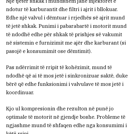
Një tjetër shkak i mundshëm janë injektorët e
ndotur të karburantit dhe filtri i ajrit i bllokuar.
Edhe një valvul i dëmtuar i rrjedhës së ajrit mund
të jetë shkak. Punimi i pabarabartë i motorit mund
të ndodhë edhe për shkak të prishjes së vakumit
në sistemin e furnizimit me ajër dhe karburant (si
pasojë e konsumimit ose dëmtimit).
Pas ndërrimit të rripit të kohëzimit, mund të
ndodhë që ai të mos jetë i sinkronizuar saktë, duke
bërë që edhe funksionimi i valvulave të mos jetë i
koordinuar.
Kjo ul kompresionin dhe rezulton në punë jo
optimale të motorit në gjendje boshe. Probleme të
ngjashme mund të shfaqen edhe nga konsumimi i
këtij rripi.