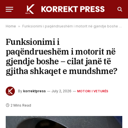
Home
»
Funksionimi i paqëndrueshëm i motorit në gjendje boshe – cilat janë të gjitha shkaqet e mundshme?
Funksionimi i
paqëndrueshëm i motorit në
gjendje boshe – cilat janë të
gjitha shkaqet e mundshme?
By
korrektpress
July 2, 2026
MOTORI I VETURËS
2 Mins Read