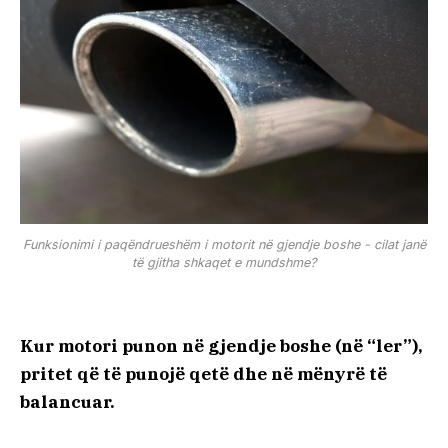
Funksionimi i paqëndrueshëm i motorit në gjendje boshe - cilat janë
të gjitha shkaqet e mundshme?
Kur motori punon në gjendje boshe (në “ler”),
pritet që të punojë qetë dhe në mënyrë të
balancuar.